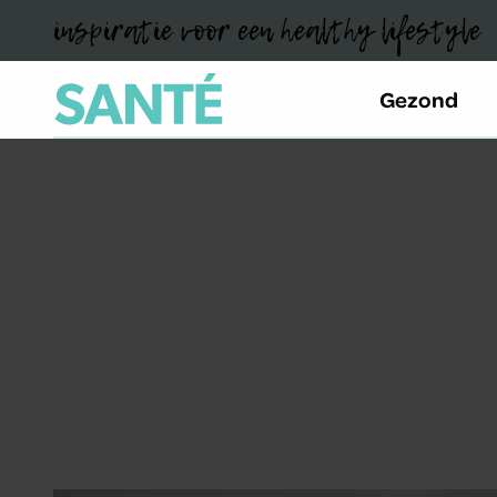
inspiratie voor een healthy lifestyle
Gezond