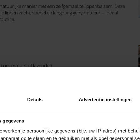
 natuurlijke manier met een zelfgemaakte lippenbalsem. Deze
e lippen zacht, soepel en langdurig gehydrateerd — ideaal
routine.
eld pepermunt of lavendel)
 Roer er de jojobaolie doorheen en voeg na het afkoelen
engsel in kleine potjes en laat het opstijven. Gebruik dagelijks
Details
Advertentie-instellingen
as zodat je hem altijd bij de hand hebt. Zo ben je altijd
w gegevens
erwerken je persoonlijke gegevens (bijv. uw IP-adres) met behul
apparaat op te slaan en te gebruiken met als doel gepersonalise