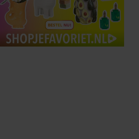
Tips om je lekker in je vel
te voelen
Met de Santé nieuwsbrief ontvang je elke
week tips om je energiek, ontspannen en in
balans te voelen.