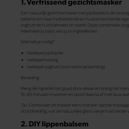
1. Verfrissend gezichtsmasker
Een natuurlijk gezichtsmasker met jojobaolie is dé verzorg
bekend om haar hydraterende en huidverzachtende eigens
yoghurt de huid kalmeert en voedt. Deze combinatie zorgt
helemaal op basis van pure ingrediënten.
Wat heb je nodig?
1 eetlepel jojobaolie
1 eetlepel honing
1 eetlepel yoghurt (voor extra verzachting)
Bereiding:
Meng de ingrediënten goed door elkaar en breng het mengs
15–20 minuten inwerken en spoel daarna af met lauw water.
Tip
: Combineer dit masker eens met een zachte massage 
doorbloeding, wat de natuurlijke glans van je huid verder v
2. DIY lippenbalsem