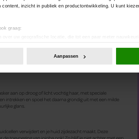
 content, inzicht in publiek en productontwikkeling. U kunt kiez
aarpunten? Dit zelfgemaakte, voedende haarmasker is perfect
 wind en kou kunnen je haar flink uitdrogen — vooral in de
ecies de extra verzorging en voeding die ze nodig hebben, op
 ook graag:
 over uw geografische locatie, die tot een paar meter nauwkeuri
eren door het actief te scannen op specifieke eigenschappen (fing
onlijke gegevens worden verwerkt en stel uw voorkeuren in he
Aanpassen
jzigen of intrekken in de Cookieverklaring.
ent en advertenties te personaliseren, om functies voor social
. Ook delen we informatie over uw gebruik van onze site met on
e. Deze partners kunnen deze gegevens combineren met andere i
sker aan op droog of licht vochtig haar, met speciale
erzameld op basis van uw gebruik van hun services. U gaat akk
n intrekken en spoel het daarna grondig uit met een milde
rlijke glans.
idcellen verwijdert en je huid zijdezacht maakt. Deze
r de toevoeging van jojoba ook! Zo blijf je niet achter met een