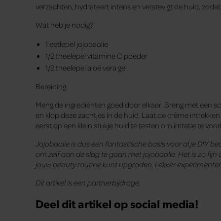
verzachten, hydrateert intens en verstevigt de huid, zodat j
Wat heb je nodig?
1 eetlepel jojobaolie
1/2 theelepel vitamine C poeder
1/2 theelepel aloë vera gel
Bereiding:
Meng de ingrediënten goed door elkaar. Breng met een s
en klop deze zachtjes in de huid. Laat de crème intrekken 
eerst op een klein stukje huid te testen om irritatie te vo
Jojobaolie is dus een fantastische basis voor al je DIY b
om zelf aan de slag te gaan met jojobaolie. Het is zo fij
jouw beauty routine kunt upgraden. Lekker experimente
Dit artikel is een partnerbijdrage.
Deel dit artikel op social media!