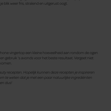
e blik weer fris, stralend en uitgerust oogt.
chone vingertop een kleine hoeveelheid aan rondom de ogen
en gebruik ‘s avonds voor het beste resultaat. Vergeet niet
orkomen.
eauty recepten. Hopelijk kunnen deze recepten je inspireren
n om te weten dat je met een paar natuurlijke ingrediënten
ren dus!