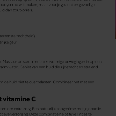
 bodyscrub wilt maken, maar voor je gezicht en gevoelige
uid dan zoutkorrels.
e gewenste zachtheid)
rlijke geur
el. Masseer de scrub met cirkelvormige bewegingen in op een
arm water. Geniet van een huid die zijdezacht en stralend
om de huid niet te overbelasten. Combineer het met een
 vitamine C
rom om extra zorg. Een natuurlijke oogcrème met jojobaolie,
tieve verzorging. Deze combinatie helpt fijne lijntjes te