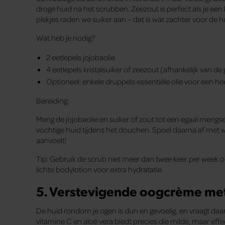
droge huid na het scrubben. Zeezout is perfect als je een
plekjes raden we suiker aan – dat is wat zachter voor de h
Wat heb je nodig?
2 eetlepels jojobaolie
4 eetlepels kristalsuiker of zeezout (afhankelijk van d
Optioneel: enkele druppels essentiële olie voor een hee
Bereiding:
Meng de jojobaolie en suiker of zout tot een egaal mengs
vochtige huid tijdens het douchen. Spoel daarna af met w
aanvoelt!
Tip: Gebruik de scrub niet meer dan twee keer per week 
lichte bodylotion voor extra hydratatie.
5. Verstevigende oogcrème met
De huid rondom je ogen is dun en gevoelig, en vraagt daa
vitamine C en aloë vera biedt precies die milde, maar effec