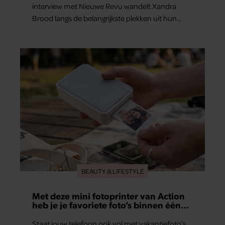
interview met Nieuwe Revu wandelt Xandra
Brood langs de belangrijkste plekken uit hun
gezamenlijke verleden. Vooral de woning aan de
Lange Leidsedwarsstraat roept een stortvloed
aan herinneringen op. Daar begon hun leven
samen en werd dochter Lola geboren.
BEAUTY & LIFESTYLE
Met deze mini fotoprinter van Action
heb je je favoriete foto’s binnen één
minuut in handen
Staat jouw telefoon ook vol met vakantiefoto’s,