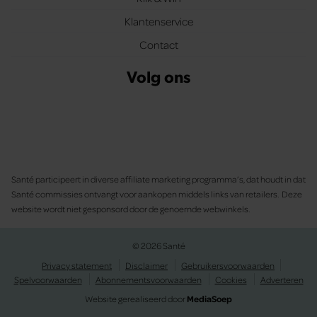
Klantenservice
Contact
Volg ons
Santé participeert in diverse affiliate marketing programma’s, dat houdt in dat
Santé commissies ontvangt voor aankopen middels links van retailers. Deze
website wordt niet gesponsord door de genoemde webwinkels.
© 2026 Santé
Privacy statement
Disclaimer
Gebruikersvoorwaarden
Spelvoorwaarden
Abonnementsvoorwaarden
Cookies
Adverteren
Website gerealiseerd door
MediaSoep