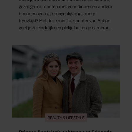
gezellige momenten met vriendinnen en andere
herinneringen die je eigenlijk nooit meer
terugkijkt? Met deze mini fotoprinter van Action
geef je ze eindelijk een plekje buiten je camerarol.
En het leuke: binnen één minuut heb je jouw
foto al in handen.
BEAUTY & LIFESTYLE
Prinses Beatrice’s echtgenoot Edoardo