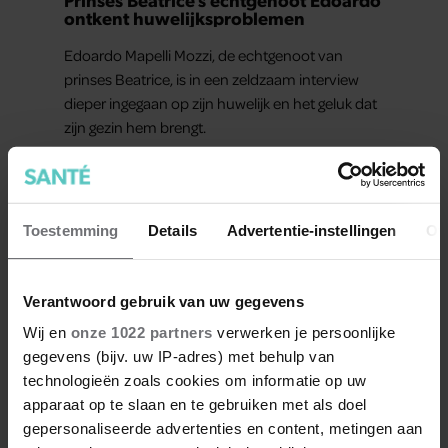
ontkent huwelijksproblemen
Edoardo Mapelli Mozzi, de echtgenoot van
prinses Beatrice, is in een zeldzaam interview
dieper ingegaan op zijn huwelijk en het geluk dat
zijn gezin hem brengt.
Toestemming
Details
Advertentie-instellingen
Ov
Verantwoord gebruik van uw gegevens
Wij en
onze 1022 partners
verwerken je persoonlijke
gegevens (bijv. uw IP-adres) met behulp van
technologieën zoals cookies om informatie op uw
apparaat op te slaan en te gebruiken met als doel
gepersonaliseerde advertenties en content, metingen aan
BEAUTY & LIFESTYLE