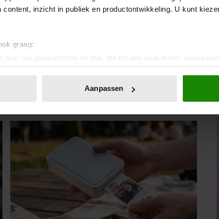
kopen (en deze juist niet)
 content, inzicht in publiek en productontwikkeling. U kunt kiez
 ook graag:
 over uw geografische locatie, die tot een paar meter nauwkeuri
eren door het actief te scannen op specifieke eigenschappen (fing
onlijke gegevens worden verwerkt en stel uw voorkeuren in he
Aanpassen
jzigen of intrekken in de Cookieverklaring.
ent en advertenties te personaliseren, om functies voor social
. Ook delen we informatie over uw gebruik van onze site met on
e. Deze partners kunnen deze gegevens combineren met andere i
erzameld op basis van uw gebruik van hun services. U gaat akk