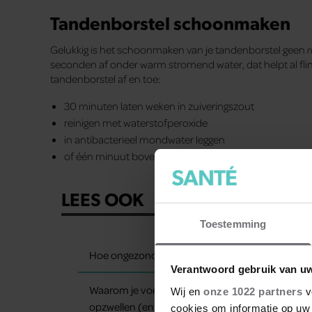
Tandenborstel schoonmaken
Gelukkig is het schoonmaken van je tandenborstel geen
r
seconden af onder warm stromend water, dat helpt al flin
tandenborstel af en toe:
30 minuten laten weken in zuiveringszout
reinigen met waterstofperoxide
in antibacterieel mondwater leggen
of één minuut boven hete stoom houden
LEES OOK
Toestemming
Hoe ongezond zijn ijsjes?
Verantwoord gebruik van u
Waarom je voeten op warme dagen
Wij en
onze 1022 partners
v
opzwellen (en wat je eraan kunt doen)
cookies om informatie op uw 