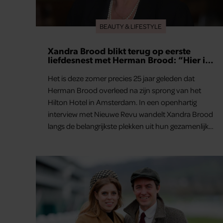
BEAUTY & LIFESTYLE
Xandra Brood blikt terug op eerste
liefdesnest met Herman Brood: “Hier is
Lola geboren”
Het is deze zomer precies 25 jaar geleden dat
Herman Brood overleed na zijn sprong van het
Hilton Hotel in Amsterdam. In een openhartig
interview met Nieuwe Revu wandelt Xandra Brood
langs de belangrijkste plekken uit hun gezamenlijke
verleden. Vooral de woning aan de Lange
Leidsedwarsstraat roept een stortvloed aan
herinneringen op. Daar begon hun leven samen
en werd dochter Lola geboren.