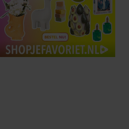
Tips om je lekker in je vel
te voelen
Met de Santé nieuwsbrief ontvang je elke
week tips om je energiek, ontspannen en in
balans te voelen.