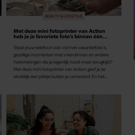
BEAUTY & LIFESTYLE
Met deze mini fotoprinter van Action
heb je je favoriete foto’s binnen één
minuut in handen
Staat jouw telefoon ook vol met vakantiefoto’s,
gezellige momenten met vriendinnen en andere
herinneringen die je eigenlijk nooit meer terugkijkt?
Met deze mini fotoprinter van Action geef je ze
eindelijk een plekje buiten je camerarol. En het
leuke: binnen één minuut heb je jouw foto al in
handen.