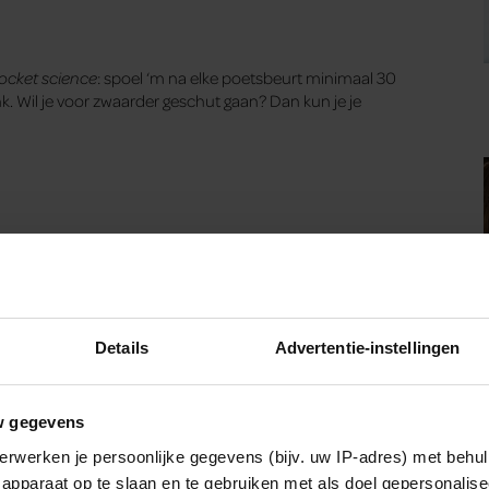
ocket science
: spoel ‘m na elke poetsbeurt minimaal 30
k. Wil je voor zwaarder geschut gaan? Dan kun je je
Details
Advertentie-instellingen
Waarschuwing: eet deze notenpasta niet als
w gegevens
je ‘m in huis hebt
erwerken je persoonlijke gegevens (bijv. uw IP-adres) met behul
Deze producten kun je beter als huismerk
apparaat op te slaan en te gebruiken met als doel gepersonalise