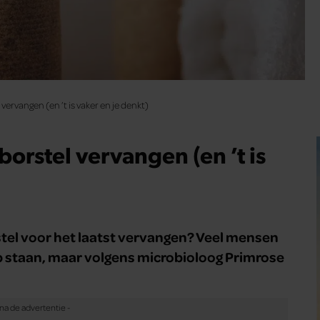
vervangen (en ’t is vaker en je denkt)
orstel vervangen (en ’t is
rstel voor het laatst vervangen? Veel mensen
op staan, maar volgens microbioloog Primrose