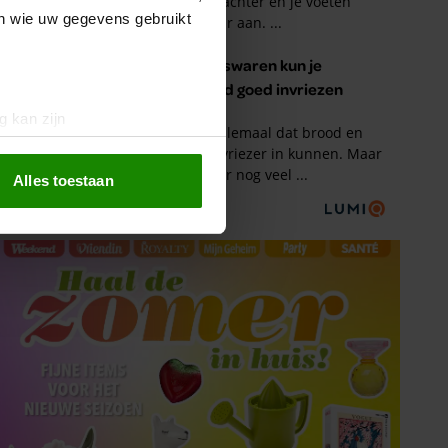
en wie uw gegevens gebruikt
g kan zijn
erprinting)
t
detailgedeelte
in. U kunt uw
Alles toestaan
 media te bieden en om ons
ze partners voor social
nformatie die u aan ze heeft
oord met onze cookies als u