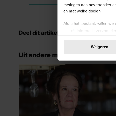
metingen aan advertenties en
en met welke doelen.
Als u het toestaat, willen we
Deel dit artikel op social media!
Informatie verzamelen
Uw apparaat identific
Lees meer over hoe uw perso
Weigeren
toestemming op elk moment wi
Uit andere media
We gebruiken cookies om cont
websiteverkeer te analyseren
media, adverteren en analys
verstrekt of die ze hebben v
onze website blijft gebruiken.