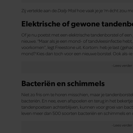
Zij vertelde aan de
Daily Mail
hoe vaak je je ‘m écht zou mo
Elektrische of gewone tandenb
Of je nu poetst met een elektrische tandenborstel of een
nieuwe. “Maar als je een mond- of tandvleesinfectie hebt
voorkomen”, legt Freestone uit. Kortom: heb je last (geha
mond? Kies dan toch voor een nieuwe borstel. Ook als-ie e
Bacteriën en schimmels
Niet zo fris om te horen misschien, maar je tandenborst
bacteriën. En nee, even afspoelen en terug in het bekertje
tandenpoetsen achterblijven, kunnen voor groei van bact
leven meer dan 500 soorten bacteriën en schimmels en die