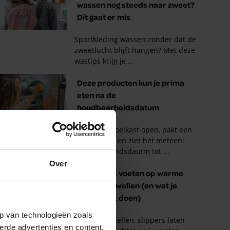
Over
p van technologieën zoals
erde advertenties en content,