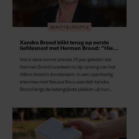
BEAUTY & LIFESTYLE
Xandra Brood blikt terug op eerste
liefdesnest met Herman Brood: “Hier
is Lola geboren”
Het is deze zomer precies 25 jaar geleden dat
Herman Brood overleed na zijn sprong van het
Hilton Hotel in Amsterdam. In een openhartig
interview met Nieuwe Revu wandelt Xandra
Brood langs de belangrijkste plekken uit hun
gezamenlijke verleden. Vooral de woning aan de
Lange Leidsedwarsstraat roept een stortvloed
aan herinneringen op. Daar begon hun leven
samen en werd dochter Lola geboren.