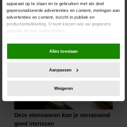
apparaat op te slaan en te gebruiken met als doel
gepersonaliseerde advertenties en content, metingen aan
advertenties en content, inzicht in publiek en
productontwikkeling. U kunt kiezen wie uw gegevens
gebruikt en met welke doelen.
Als u het toestaat, willen we ook graag:
Alles toestaan
Informatie verzamelen over uw geografische
locatie, die tot een paar meter nauwkeurig kan zijn
Uw apparaat identificeren door het actief te
Aanpassen
scannen op specifieke eigenschappen (fingerprinting)
Lees meer over hoe uw persoonlijke gegevens worden
verwerkt en stel uw voorkeuren in het
detailgedeelte
in.
Weigeren
U kunt uw toestemming op elk moment wijzigen of
intrekken in de Cookieverklaring.
We gebruiken cookies om content en advertenties te
personaliseren, om functies voor social media te bieden