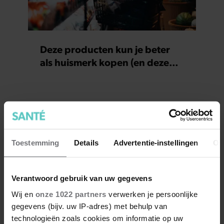
Deze producten kun je beter
als huismerk kopen (en deze
juist niet)
Toestemming
Details
Advertentie-instellingen
Ov
Verantwoord gebruik van uw gegevens
Wij en
onze 1022 partners
verwerken je persoonlijke
gegevens (bijv. uw IP-adres) met behulp van
technologieën zoals cookies om informatie op uw