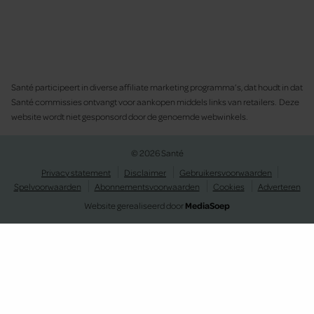
Santé participeert in diverse affiliate marketing programma’s, dat houdt in dat
Santé commissies ontvangt voor aankopen middels links van retailers. Deze
website wordt niet gesponsord door de genoemde webwinkels.
© 2026 Santé
Privacy statement
Disclaimer
Gebruikersvoorwaarden
Spelvoorwaarden
Abonnementsvoorwaarden
Cookies
Adverteren
Website gerealiseerd door
MediaSoep