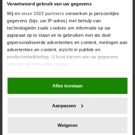
Verantwoord gebruik van uw gegevens
Zondag 15 maart is het de laatste dag van de
Wij en
onze 1022 partners
verwerken je persoonlijke
Boekenweek en dan was het plan van de NS om
gegevens (bijv. uw IP-adres) met behulp van
iedereen in het bezit van een boekenweekgeschenk
technologieën zoals cookies om informatie op uw
gratis te laten reizen. Maar het coronavirus gooit roet in
apparaat op te slaan en te gebruiken met als doel
het eten.
gepersonaliseerde advertenties en content, metingen aan
advertenties en content, inzicht in publiek en
«
1
2
3
4
productontwikkeling. U kunt kiezen wie uw gegevens
Vorige pagina
Pagina
Pagina
Pagina
Pagina
gebruikt en met welke doelen.
Als u het toestaat, willen we ook graag:
Alles toestaan
Informatie verzamelen over uw geografische
locatie, die tot een paar meter nauwkeurig kan zijn
Uw apparaat identificeren door het actief te
Aanpassen
scannen op specifieke eigenschappen (fingerprinting)
Lees meer over hoe uw persoonlijke gegevens worden
verwerkt en stel uw voorkeuren in het
detailgedeelte
in.
Weigeren
Onderdeel van:
U kunt uw toestemming op elk moment wijzigen of