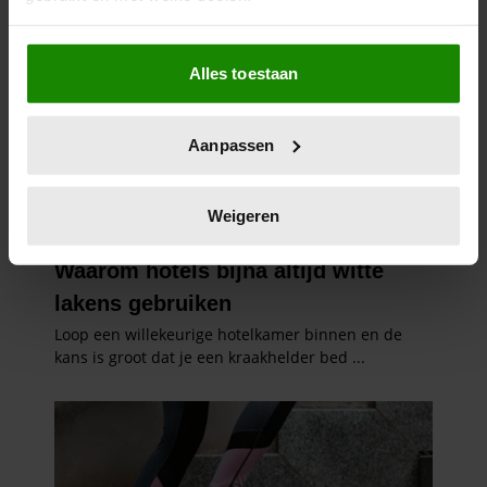
Als u het toestaat, willen we ook graag:
Alles toestaan
Informatie verzamelen over uw geografische
locatie, die tot een paar meter nauwkeurig kan zijn
Uw apparaat identificeren door het actief te
Aanpassen
scannen op specifieke eigenschappen (fingerprinting)
Lees meer over hoe uw persoonlijke gegevens worden
verwerkt en stel uw voorkeuren in het
detailgedeelte
in.
Weigeren
U kunt uw toestemming op elk moment wijzigen of
intrekken in de Cookieverklaring.
We gebruiken cookies om content en advertenties te
personaliseren, om functies voor social media te bieden
en om ons websiteverkeer te analyseren. Ook delen we
informatie over uw gebruik van onze site met onze
partners voor social media, adverteren en analyse. Deze
partners kunnen deze gegevens combineren met andere
informatie die u aan ze heeft verstrekt of die ze hebben