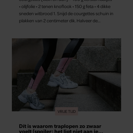
• olijfolie • 2 tenen knoflook • 150 g feta • 4 dikke
sneden witbrood 1. Snijd de courgettes schuin in
plakken van 2 centimeter dik. Halveer de
tomaatjes. Pel en hak de knoflook. 2. Verhit een
scheut olie in…
VRIJE TIJD
Dít is waarom traplopen zo zwaar
voelt (spoiler: het ligt niet aan je