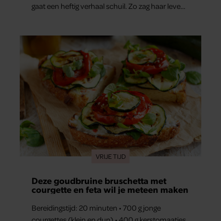
gaat een heftig verhaal schuil. Zo zag haar leven
eruit.
VRIJE TIJD
Deze goudbruine bruschetta met
courgette en feta wil je meteen maken
Bereidingstijd: 20 minuten • 700 g jonge
courgettes (klein en dun) • 400 g kerstomaatjes