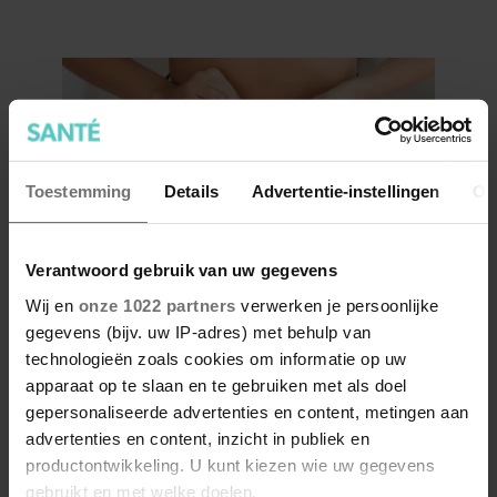
andere vragen over insmeren)
Toestemming
Details
Advertentie-instellingen
Ov
Verantwoord gebruik van uw gegevens
Kom je aan rond je buik in de
Wij en
onze 1022 partners
verwerken je persoonlijke
gegevens (bijv. uw IP-adres) met behulp van
overgang? Dit is waarom
technologieën zoals cookies om informatie op uw
apparaat op te slaan en te gebruiken met als doel
gepersonaliseerde advertenties en content, metingen aan
advertenties en content, inzicht in publiek en
productontwikkeling. U kunt kiezen wie uw gegevens
gebruikt en met welke doelen.