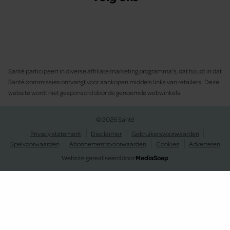
Santé participeert in diverse affiliate marketing programma’s, dat houdt in dat
Santé commissies ontvangt voor aankopen middels links van retailers. Deze
website wordt niet gesponsord door de genoemde webwinkels.
© 2026 Santé
Privacy statement
Disclaimer
Gebruikersvoorwaarden
Spelvoorwaarden
Abonnementsvoorwaarden
Cookies
Adverteren
Website gerealiseerd door
MediaSoep