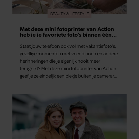
BEAUTY & LIFESTYLE
Met deze mini fotoprinter van Action
heb je je favoriete foto’s binnen één
minuut in handen
Staat jouw telefoon ook vol met vakantiefoto’s,
gezellige momenten met vriendinnen en andere
herinneringen die je eigenlijk nooit meer
terugkijkt? Met deze mini fotoprinter van Action
geef je ze eindelijk een plekje buiten je camerarol.
En het leuke: binnen één minuut heb je jouw
foto al in handen.