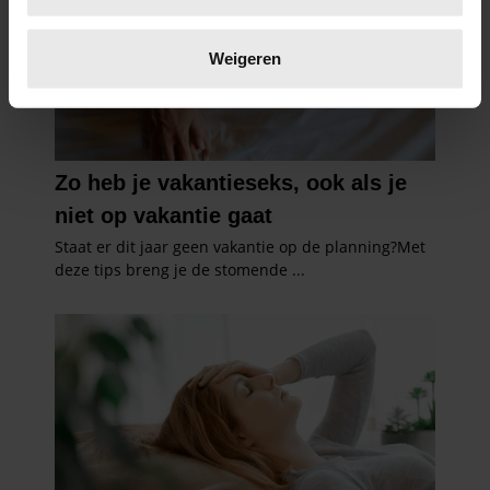
Lees meer over hoe uw persoonlijke gegevens worden
verwerkt en stel uw voorkeuren in het
detailgedeelte
in.
Weigeren
U kunt uw toestemming op elk moment wijzigen of
intrekken in de Cookieverklaring.
We gebruiken cookies om content en advertenties te
personaliseren, om functies voor social media te bieden
en om ons websiteverkeer te analyseren. Ook delen we
informatie over uw gebruik van onze site met onze
partners voor social media, adverteren en analyse. Deze
partners kunnen deze gegevens combineren met andere
informatie die u aan ze heeft verstrekt of die ze hebben
verzameld op basis van uw gebruik van hun services. U
gaat akkoord met onze cookies als u onze website blijft
gebruiken.