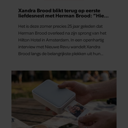
Xandra Brood blikt terug op eerste
liefdesnest met Herman Brood: “Hier
is Lola geboren”
Het is deze zomer precies 25 jaar geleden dat
Herman Brood overleed na zijn sprong van het
Hilton Hotel in Amsterdam. In een openhartig
interview met Nieuwe Revu wandelt Xandra
Brood langs de belangrijkste plekken uit hun
gezamenlijke verleden. Vooral de woning aan de
Lange Leidsedwarsstraat roept een stortvloed
aan herinneringen op. Daar begon hun leven
samen en werd dochter Lola geboren.