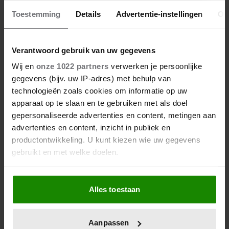
Toestemming
Details
Advertentie-instellingen
Ov
Verantwoord gebruik van uw gegevens
Wij en
onze 1022 partners
verwerken je persoonlijke
gegevens (bijv. uw IP-adres) met behulp van
technologieën zoals cookies om informatie op uw
apparaat op te slaan en te gebruiken met als doel
gepersonaliseerde advertenties en content, metingen aan
advertenties en content, inzicht in publiek en
productontwikkeling. U kunt kiezen wie uw gegevens
gebruikt en met welke doelen.
Als u het toestaat, willen we ook graag:
Alles toestaan
Informatie verzamelen over uw geografische
locatie, die tot een paar meter nauwkeurig kan zijn
Uw apparaat identificeren door het actief te
Aanpassen
scannen op specifieke eigenschappen (fingerprinting)