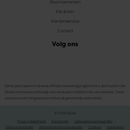
Abonnementen
Klik & Win
Klantenservice
Contact
Volg ons
Santé participeert in diverse affiliate marketing programma’s, dat houdt in dat
Santé commissies ontvangt voor aankopen middels links van retailers. Deze
website wordt niet gesponsord door de genoemde webwinkels.
© 2026 Santé
Privacy statement
Disclaimer
Gebruikersvoorwaarden
Spelvoorwaarden
Abonnementsvoorwaarden
Cookies
Adverteren