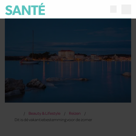
Beauty & Lifestyle
Reizen
Dit is dé vakantiebestemming voor de zomer