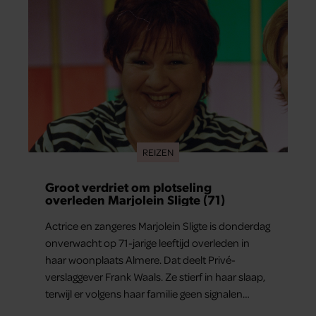
REIZEN
Groot verdriet om plotseling
overleden Marjolein Sligte (71)
Actrice en zangeres Marjolein Sligte is donderdag
onverwacht op 71-jarige leeftijd overleden in
haar woonplaats Almere. Dat deelt Privé-
verslaggever Frank Waals. Ze stierf in haar slaap,
terwijl er volgens haar familie geen signalen
waren dat haar gezondheid achteruitging.