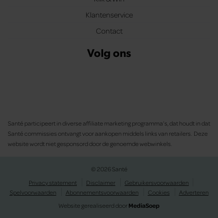
Klantenservice
Contact
Volg ons
Santé participeert in diverse affiliate marketing programma’s, dat houdt in dat
Santé commissies ontvangt voor aankopen middels links van retailers. Deze
website wordt niet gesponsord door de genoemde webwinkels.
© 2026 Santé
Privacy statement
Disclaimer
Gebruikersvoorwaarden
Spelvoorwaarden
Abonnementsvoorwaarden
Cookies
Adverteren
Website gerealiseerd door
MediaSoep