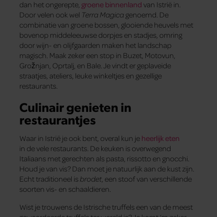
dan het ongerepte,
groene binnenland
van Istrië in.
Door velen ook wel
Terra Magica
genoemd. De
combinatie van groene bossen, glooiende heuvels met
bovenop middeleeuwse dorpjes en stadjes, omring
door wijn- en olijfgaarden maken het landschap
magisch. Maak zeker een stop in Buzet, Motovun,
Grožnjan, Oprtalj, en Bale. Je vindt er geplaveide
straatjes, ateliers, leuke winkeltjes en gezellige
restaurants.
Culinair genieten in
restaurantjes
Waar in Istrië je ook bent, overal kun je
heerlijk eten
in de vele restaurants. De keuken is overwegend
Italiaans met gerechten als pasta, rissotto en gnocchi.
Houd je van vis? Dan moet je natuurlijk aan de kust zijn.
Echt traditioneel is
brodet
, een stoof van verschillende
soorten vis- en schaaldieren.
Wist je trouwens de Istrische truffels een van de meest