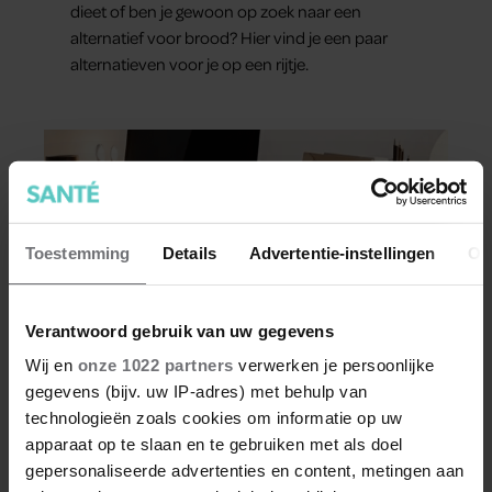
dieet of ben je gewoon op zoek naar een
alternatief voor brood? Hier vind je een paar
alternatieven voor je op een rijtje.
Toestemming
Details
Advertentie-instellingen
Ov
Verantwoord gebruik van uw gegevens
Wij en
onze 1022 partners
verwerken je persoonlijke
gegevens (bijv. uw IP-adres) met behulp van
REIZEN
technologieën zoals cookies om informatie op uw
apparaat op te slaan en te gebruiken met als doel
Dit draagbare 15,6 inch Denver
beeldscherm van Action is een
gepersonaliseerde advertenties en content, metingen aan