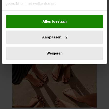
gebruikt en met welke doelen.
Als u het toestaat, willen we ook graag:
Alles toestaan
Informatie verzamelen over uw geografische
locatie, die tot een paar meter nauwkeurig kan zijn
Uw apparaat identificeren door het actief te
Aanpassen
scannen op specifieke eigenschappen (fingerprinting)
Lees meer over hoe uw persoonlijke gegevens worden
verwerkt en stel uw voorkeuren in het
detailgedeelte
in.
Weigeren
U kunt uw toestemming op elk moment wijzigen of
intrekken in de Cookieverklaring.
We gebruiken cookies om content en advertenties te
personaliseren, om functies voor social media te bieden
en om ons websiteverkeer te analyseren. Ook delen we
informatie over uw gebruik van onze site met onze
partners voor social media, adverteren en analyse. Deze
partners kunnen deze gegevens combineren met andere