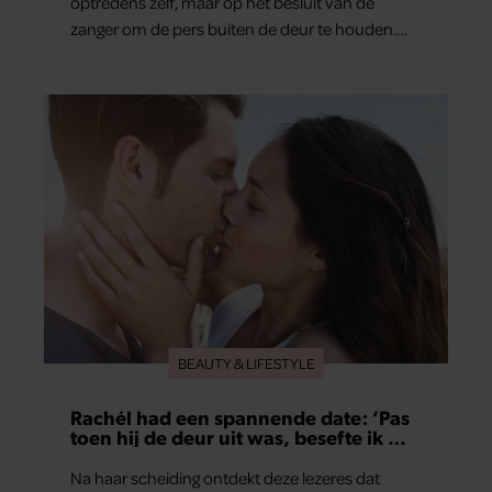
optredens zelf, maar op het besluit van de
zanger om de pers buiten de deur te houden.
Tijdens de uitzending van ‘Shownieuws’ uitten
verschillende entertainmentjournalisten hun
teleurstelling. Volgens hen is Jan Smit de
afgelopen jaren steeds moeilijker bereikbaar
geworden en gunt hij de media nauwelijks nog
interviews.
BEAUTY & LIFESTYLE
Rachél had een spannende date: ‘Pas
toen hij de deur uit was, besefte ik wat
er echt was gebeurd’
Na haar scheiding ontdekt deze lezeres dat