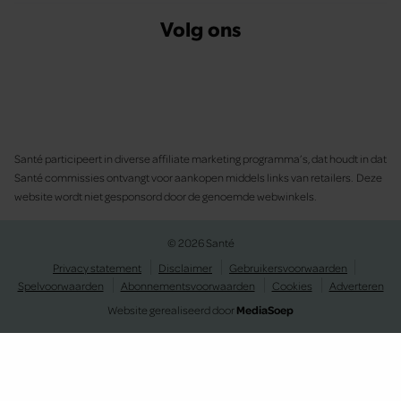
Volg ons
Santé participeert in diverse affiliate marketing programma’s, dat houdt in dat
Santé commissies ontvangt voor aankopen middels links van retailers. Deze
website wordt niet gesponsord door de genoemde webwinkels.
© 2026 Santé
Privacy statement
Disclaimer
Gebruikersvoorwaarden
Spelvoorwaarden
Abonnementsvoorwaarden
Cookies
Adverteren
Website gerealiseerd door
MediaSoep