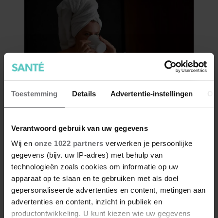
Toestemming
Details
Advertentie-instellingen
Ov
Verantwoord gebruik van uw gegevens
Wij en
onze 1022 partners
verwerken je persoonlijke
gegevens (bijv. uw IP-adres) met behulp van
technologieën zoals cookies om informatie op uw
apparaat op te slaan en te gebruiken met als doel
gepersonaliseerde advertenties en content, metingen aan
advertenties en content, inzicht in publiek en
productontwikkeling. U kunt kiezen wie uw gegevens