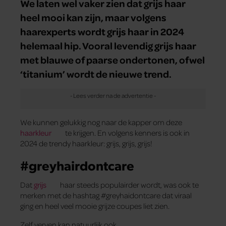
We laten wel vaker zien dat grijs haar
heel mooi kan zijn, maar volgens
haarexperts wordt grijs haar in 2024
helemaal hip. Vooral levendig grijs haar
met blauwe of paarse ondertonen, ofwel
‘titanium’ wordt de nieuwe trend.
We kunnen gelukkig nog naar de kapper om deze
haarkleur
te krijgen. En volgens kenners is ook in
2024 de trendy haarkleur: grijs, grijs, grijs!
#greyhairdontcare
Dat
grijs
haar steeds populairder wordt, was ook te
merken met de hashtag #greyhaidontcare dat viraal
ging en heel veel mooie grijze coupes liet zien.
Zelf verven kan natuurlijk ook.