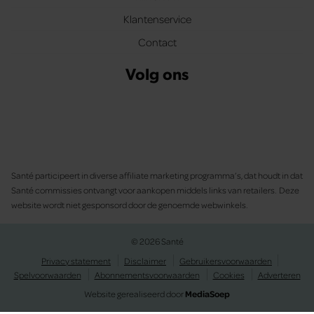
Klantenservice
Contact
Volg ons
Santé participeert in diverse affiliate marketing programma’s, dat houdt in dat
Santé commissies ontvangt voor aankopen middels links van retailers. Deze
website wordt niet gesponsord door de genoemde webwinkels.
© 2026 Santé
Privacy statement
Disclaimer
Gebruikersvoorwaarden
Spelvoorwaarden
Abonnementsvoorwaarden
Cookies
Adverteren
Website gerealiseerd door
MediaSoep