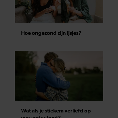
Hoe ongezond zijn ijsjes?
Wat als je stiekem verliefd op
een ander bent?