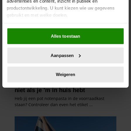
advertenties en content, inzicht in publiek en
productontwikkeling. U kunt kiezen wie uw gegevens
gebruikt en met welke doelen.
Als u het toestaat, willen we ook graag:
Alles toestaan
Informatie verzamelen over uw geografische
locatie, die tot een paar meter nauwkeurig kan zijn
Uw apparaat identificeren door het actief te
Aanpassen
scannen op specifieke eigenschappen (fingerprinting)
Lees meer over hoe uw persoonlijke gegevens worden
verwerkt en stel uw voorkeuren in het
detailgedeelte
in.
Weigeren
U kunt uw toestemming op elk moment wijzigen of
intrekken in de Cookieverklaring.
We gebruiken cookies om content en advertenties te
personaliseren, om functies voor social media te bieden
en om ons websiteverkeer te analyseren. Ook delen we
informatie over uw gebruik van onze site met onze
partners voor social media, adverteren en analyse. Deze