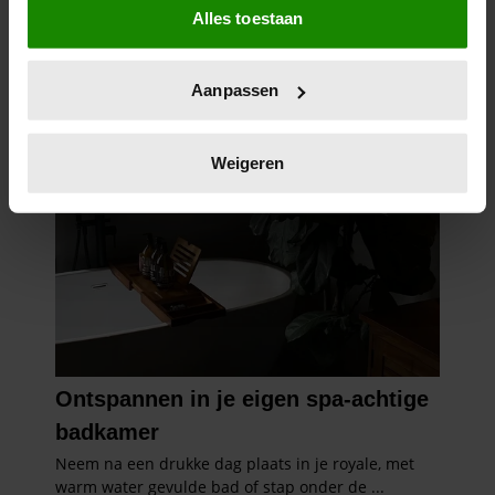
Alles toestaan
Informatie verzamelen over uw geografische
locatie, die tot een paar meter nauwkeurig kan zijn
Uw apparaat identificeren door het actief te
Aanpassen
scannen op specifieke eigenschappen (fingerprinting)
Lees meer over hoe uw persoonlijke gegevens worden
verwerkt en stel uw voorkeuren in het
detailgedeelte
in.
Weigeren
U kunt uw toestemming op elk moment wijzigen of
intrekken in de Cookieverklaring.
We gebruiken cookies om content en advertenties te
personaliseren, om functies voor social media te bieden
en om ons websiteverkeer te analyseren. Ook delen we
informatie over uw gebruik van onze site met onze
partners voor social media, adverteren en analyse. Deze
partners kunnen deze gegevens combineren met andere
informatie die u aan ze heeft verstrekt of die ze hebben
verzameld op basis van uw gebruik van hun services. U
gaat akkoord met onze cookies als u onze website blijft