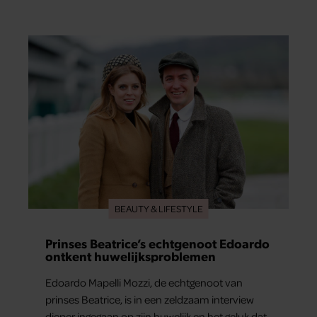
al jaren iets niet goed. In een openhartig
interview met ‘MAX Magazine’ vertelt de zanger
dat hij lange tijd vooral overleefde en steeds
verder van zijn gevoel verwijderd raakte.
BEAUTY & LIFESTYLE
Prinses Beatrice’s echtgenoot Edoardo
ontkent huwelijksproblemen
Edoardo Mapelli Mozzi, de echtgenoot van
prinses Beatrice, is in een zeldzaam interview
dieper ingegaan op zijn huwelijk en het geluk dat