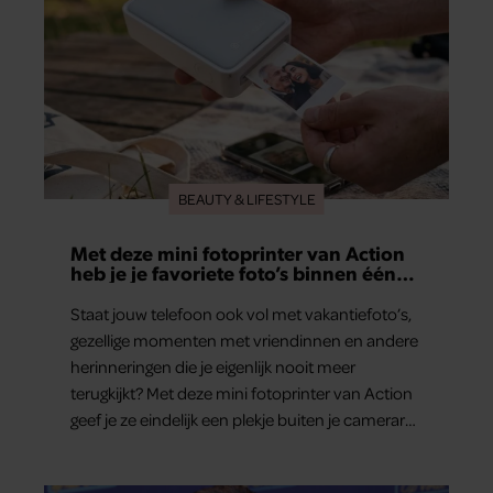
BEAUTY & LIFESTYLE
Met deze mini fotoprinter van Action
heb je je favoriete foto’s binnen één
minuut in handen
Staat jouw telefoon ook vol met vakantiefoto’s,
gezellige momenten met vriendinnen en andere
herinneringen die je eigenlijk nooit meer
terugkijkt? Met deze mini fotoprinter van Action
geef je ze eindelijk een plekje buiten je camerarol.
En het leuke: binnen één minuut heb je jouw
foto al in handen.