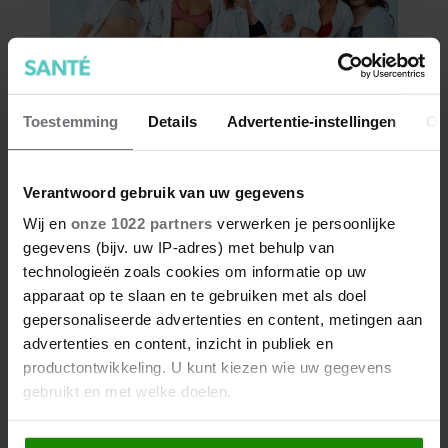
Toestemming
Details
Advertentie-instellingen
Ov
Verantwoord gebruik van uw gegevens
Wij en
onze 1022 partners
verwerken je persoonlijke
gegevens (bijv. uw IP-adres) met behulp van
technologieën zoals cookies om informatie op uw
apparaat op te slaan en te gebruiken met als doel
gepersonaliseerde advertenties en content, metingen aan
advertenties en content, inzicht in publiek en
productontwikkeling. U kunt kiezen wie uw gegevens
gebruikt en met welke doelen.
Als u het toestaat, willen we ook graag: