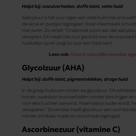
Helpt bij: onzuiverheden, doffe teint, vette huid
Salicylzuur is hét zuur tegen een vette huid met onzuiver
die acné en puistjes tegengaan. Vivian Heemskerk is huidt
met zuren. Ze vertelt: “Onderzoek toont aan dat salicylzuu
verwijdert. Dit maakt het zuur geschikt voor de onzuivere h
huidcellen op en zorgt zo voor een frisse teint.
Lees ook:
‘
Deze 6 natuurlijke remedies tege
Glycolzuur (AHA)
Helpt bij: doffe teint, pigmentvlekken, droge huid
In de groep fruitzuren vinden we glycolzuur. Dit exfoliër
komen, waardoor onzuiverheden minder kans krijgen en de
voor elke huid een aanwinst. Naarmate je ouder wordt, he
verwijderen.” Bovendien heeft glycolzuur een vochtbinden
minder zichtbaar maakt en zonschade tegengaat.
Ascorbinezuur (vitamine C)