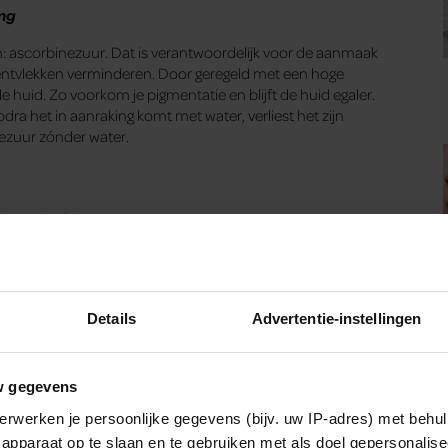
ing
n: ascorbinezuur. Dat is verantwoordelijk voor de aanmaak
entvlekken verminderen. Door geregeld met een hoge
huid. Zo voorkom je pigmentatie en blijft de huid egaler.
odra het in aanraking komt met water, verliest het zijn
nezuur zónder water.
 droge huid
colzuur, maar het is wat milder voor de huid. Dit maakt het
genschap van melkzuur: het stimuleert de aanmaak van
nzuur vochtbindend werkt, doet melkzuur wonderen bij een
n bij huidproblemen als eczeem en rosacea, omdat het zuur
Details
Advertentie-instellingen
zaken.
w gegevens
erwerken je persoonlijke gegevens (bijv. uw IP-adres) met behul
vlekken
apparaat op te slaan en te gebruiken met als doel gepersonalise