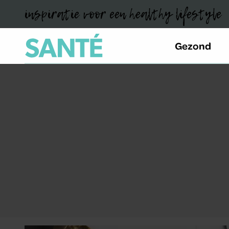
inspiratie voor een healthy lifestyle
Gezond