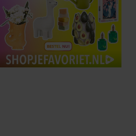
Tips om je lekker in je vel
te voelen
Met de Santé nieuwsbrief ontvang je elke
week tips om je energiek, ontspannen en in
balans te voelen.