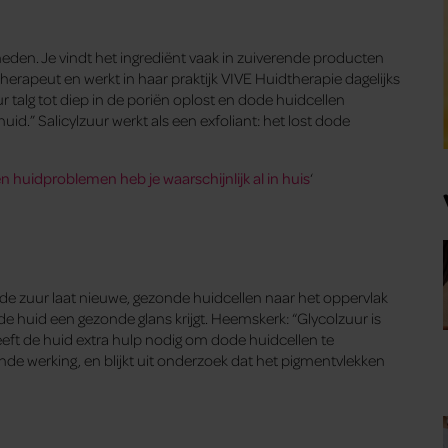
heden. Je vindt het ingrediënt vaak in zuiverende producten
herapeut en werkt in haar praktijk VIVE Huidtherapie dagelijks
r talg tot diep in de poriën oplost en dode huidcellen
uid.” Salicylzuur werkt als een exfoliant: het lost dode
n huidproblemen heb je waarschijnlijk al in huis
‘
ende zuur laat nieuwe, gezonde huidcellen naar het oppervlak
 huid een gezonde glans krijgt. Heemskerk: “Glycolzuur is
eft de huid extra hulp nodig om dode huidcellen te
de werking, en blijkt uit onderzoek dat het pigmentvlekken