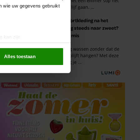
en wie uw gegevens gebruikt
g kan zijn
erprinting)
t
detailgedeelte
in. U kunt uw
Alles toestaan
 media te bieden en om ons
ze partners voor social
nformatie die u aan ze heeft
oord met onze cookies als u