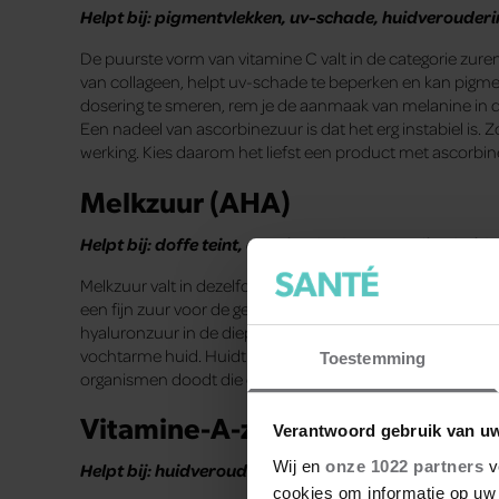
Helpt bij: pigmentvlekken, uv-schade, huidverouder
De puurste vorm van vitamine C valt in de categorie zure
van collageen, helpt uv-schade te beperken en kan pigm
dosering te smeren, rem je de aanmaak van melanine in de 
Een nadeel van ascorbinezuur is dat het erg instabiel is. Z
werking. Kies daarom het liefst een product met ascorbi
Melkzuur (AHA)
Helpt bij: doffe teint, onzuiverheden, gevoelige huid,
Melkzuur valt in dezelfde groep exfoliërende zuren als gly
een fijn zuur voor de gevoelige huid. De opvallendste ei
hyaluronzuur in de diepere huidlagen. En omdat hyaluro
vochtarme huid. Huidtherapeuten zetten melkzuur vaak i
Toestemming
organismen doodt die deze huidklachten kunnen veroor
Vitamine-A-zuur (tretinoïne)
Verantwoord gebruik van u
Wij en
onze 1022 partners
v
Helpt bij: huidveroudering, onzuiverheden, pigment
cookies om informatie op uw 