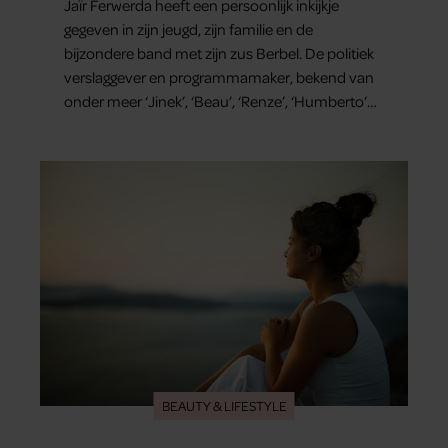
Jaïr Ferwerda heeft een persoonlijk inkijkje
gegeven in zijn jeugd, zijn familie en de
bijzondere band met zijn zus Berbel. De politiek
verslaggever en programmamaker, bekend van
onder meer ‘Jinek’, ‘Beau’, ‘Renze’, ‘Humberto’
en ‘RTL Tonight’, vertelt dat juist zijn opvoeding
de basis vormde voor zijn carrière. Nog altijd kan
hij voor advies bij zijn zus terecht.
BEAUTY & LIFESTYLE