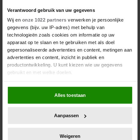
Verantwoord gebruik van uw gegevens
Wij en
onze 1022 partners
verwerken je persoonlijke
gegevens (bijv. uw IP-adres) met behulp van
technologieën zoals cookies om informatie op uw
apparaat op te slaan en te gebruiken met als doel
gepersonaliseerde advertenties en content, metingen aan
advertenties en content, inzicht in publiek en
productontwikkeling. U kunt kiezen wie uw gegevens
gebruikt en met welke doelen.
Als u het toestaat, willen we ook graag:
Alles toestaan
Informatie verzamelen over uw geografische
locatie, die tot een paar meter nauwkeurig kan zijn
Uw apparaat identificeren door het actief te
Aanpassen
scannen op specifieke eigenschappen (fingerprinting)
Lees meer over hoe uw persoonlijke gegevens worden
verwerkt en stel uw voorkeuren in het
detailgedeelte
in.
Weigeren