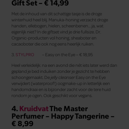
Gift Set – € 14,99
Met de inhoud van dit schattige tasje is de droge
winterhuid heel blij. Manuka-honing verzacht droge
handen, ellebogen, hielen, scheenbenen… ja, wat
eigenlijk niet? In de giftset vind je drie fullsize. Dr.
Organic-producten vol honing, sheaboter en
cacaoboter die ook nog eens heerlijk ruiken.
3.
STYLPRO
– Easy on the Eye – € 18,95
Heel verleidelijk: na een avond die nét iets later werd dan
gepland je bed induiken zonder je gezicht te hebben
schoongemaakt. De
jelly cleanser
Easy on the Eye
verwijdert (waterproof!) oogmake-up in letterlijk een
handomdraai en is bijzonder zacht voor de tere huid
rondom je ogen. Ook geschikt voor vegans.
4.
Kruidvat
The Master
Perfumer – Happy Tangerine –
€ 8,99