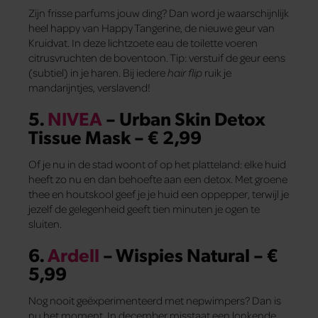
Zijn frisse parfums jouw ding? Dan word je waarschijnlijk
heel happy van Happy Tangerine, de nieuwe geur van
Kruidvat. In deze lichtzoete eau de toilette voeren
citrusvruchten de boventoon. Tip: verstuif de geur eens
(subtiel) in je haren. Bij iedere
hair flip
ruik je
mandarijntjes, verslavend!
5.
NIVEA
– Urban Skin Detox
Tissue Mask – € 2,99
Of je nu in de stad woont of op het platteland: elke huid
heeft zo nu en dan behoefte aan een detox. Met groene
thee en houtskool geef je je huid een oppepper, terwijl je
jezelf de gelegenheid geeft tien minuten je ogen te
sluiten.
6.
Ardell
– Wispies Natural – €
5,99
Nog nooit geëxperimenteerd met nepwimpers? Dan is
nu het moment. In december misstaat een lonkende