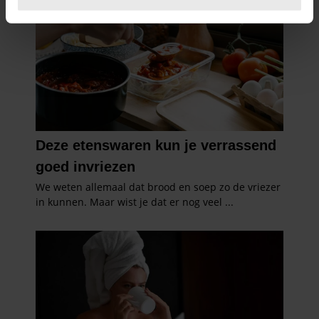
U kunt uw toestemming op elk moment wijzigen of
intrekken in de Cookieverklaring.
We gebruiken cookies om content en advertenties te
personaliseren, om functies voor social media te bieden
en om ons websiteverkeer te analyseren. Ook delen we
informatie over uw gebruik van onze site met onze
partners voor social media, adverteren en analyse. Deze
partners kunnen deze gegevens combineren met andere
informatie die u aan ze heeft verstrekt of die ze hebben
verzameld op basis van uw gebruik van hun services. U
gaat akkoord met onze cookies als u onze website blijft
gebruiken.