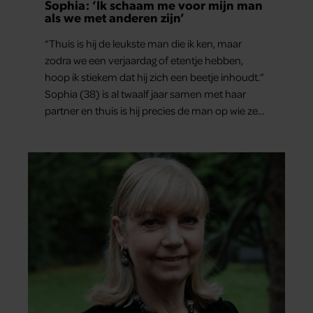
Sophia: ‘Ik schaam me voor mijn man
als we met anderen zijn’
“Thuis is hij de leukste man die ik ken, maar
zodra we een verjaardag of etentje hebben,
hoop ik stiekem dat hij zich een beetje inhoudt.”
Sophia (38) is al twaalf jaar samen met haar
partner en thuis is hij precies de man op wie ze
verliefd werd: lief, zorgzaam en grappig. Toch
merkt ze dat ze zich steeds vaker schaamt zodra
ze samen onder de mensen zijn.