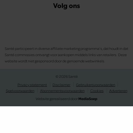
Volg ons
Santé participeert in diverse affiliate marketing programma’s, dat houdt in dat
Santé commissies ontvangt voor aankopen middels links van retailers. Deze
website wordt niet gesponsord door de genoemde webwinkels.
© 2026 Santé
Privacy statement
Disclaimer
Gebruikersvoorwaarden
Spelvoorwaarden
Abonnementsvoorwaarden
Cookies
Adverteren
Website gerealiseerd door
MediaSoep