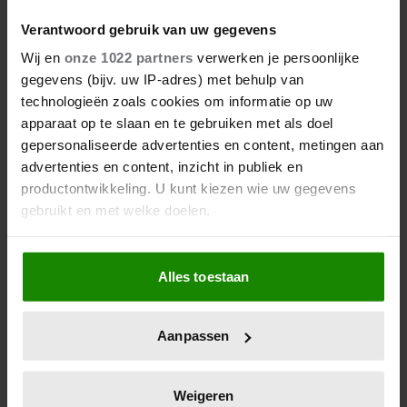
Verantwoord gebruik van uw gegevens
Wij en
onze 1022 partners
verwerken je persoonlijke
gegevens (bijv. uw IP-adres) met behulp van
technologieën zoals cookies om informatie op uw
apparaat op te slaan en te gebruiken met als doel
gepersonaliseerde advertenties en content, metingen aan
advertenties en content, inzicht in publiek en
productontwikkeling. U kunt kiezen wie uw gegevens
gebruikt en met welke doelen.
Als u het toestaat, willen we ook graag:
Alles toestaan
Informatie verzamelen over uw geografische
locatie, die tot een paar meter nauwkeurig kan zijn
Uw apparaat identificeren door het actief te
Aanpassen
scannen op specifieke eigenschappen (fingerprinting)
Lees meer over hoe uw persoonlijke gegevens worden
verwerkt en stel uw voorkeuren in het
detailgedeelte
in.
Weigeren