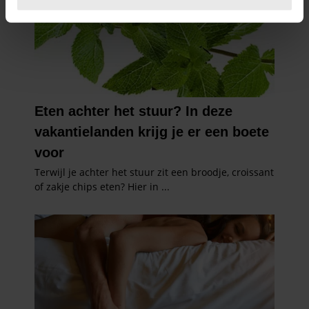
U kunt uw toestemming op elk moment wijzigen of
intrekken in de Cookieverklaring.
We gebruiken cookies om content en advertenties te
personaliseren, om functies voor social media te bieden
en om ons websiteverkeer te analyseren. Ook delen we
informatie over uw gebruik van onze site met onze
partners voor social media, adverteren en analyse. Deze
partners kunnen deze gegevens combineren met andere
informatie die u aan ze heeft verstrekt of die ze hebben
verzameld op basis van uw gebruik van hun services. U
gaat akkoord met onze cookies als u onze website blijft
gebruiken.