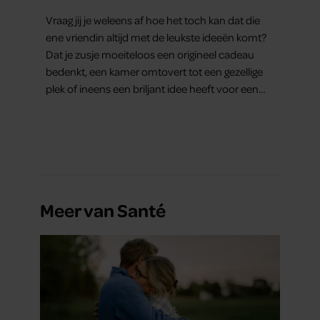
Vraag jij je weleens af hoe het toch kan dat die
ene vriendin altijd met de leukste ideeën komt?
Dat je zusje moeiteloos een origineel cadeau
bedenkt, een kamer omtovert tot een gezellige
plek of ineens een briljant idee heeft voor een
feestje? Of dat je buurman van een oude
plantenpot een hippe lamp weet te maken,
terwijl jij om de haverklap naar je sleutels loopt te
zoeken.
Meer van Santé