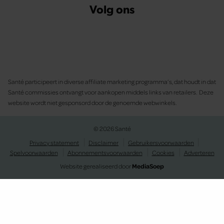
Volg ons
Santé participeert in diverse affiliate marketing programma’s, dat houdt in dat
Santé commissies ontvangt voor aankopen middels links van retailers. Deze
website wordt niet gesponsord door de genoemde webwinkels.
© 2026 Santé
Privacy statement
Disclaimer
Gebruikersvoorwaarden
Spelvoorwaarden
Abonnementsvoorwaarden
Cookies
Adverteren
Website gerealiseerd door
MediaSoep