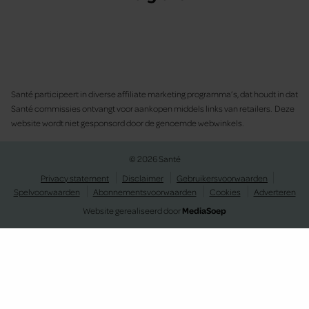
Santé participeert in diverse affiliate marketing programma’s, dat houdt in dat
Santé commissies ontvangt voor aankopen middels links van retailers. Deze
website wordt niet gesponsord door de genoemde webwinkels.
© 2026 Santé
Privacy statement
Disclaimer
Gebruikersvoorwaarden
Spelvoorwaarden
Abonnementsvoorwaarden
Cookies
Adverteren
Website gerealiseerd door
MediaSoep