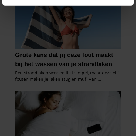
intrekken in de Cookieverklaring.
We gebruiken cookies om content en advertenties te
personaliseren, om functies voor social media te bieden
en om ons websiteverkeer te analyseren. Ook delen we
informatie over uw gebruik van onze site met onze
partners voor social media, adverteren en analyse. Deze
partners kunnen deze gegevens combineren met andere
informatie die u aan ze heeft verstrekt of die ze hebben
verzameld op basis van uw gebruik van hun services. U
gaat akkoord met onze cookies als u onze website blijft
gebruiken.