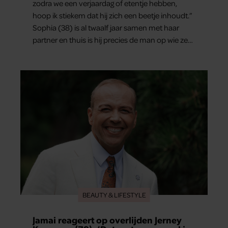
zodra we een verjaardag of etentje hebben,
hoop ik stiekem dat hij zich een beetje inhoudt.”
Sophia (38) is al twaalf jaar samen met haar
partner en thuis is hij precies de man op wie ze
verliefd werd: lief, zorgzaam en grappig. Toch
merkt ze dat ze zich steeds vaker schaamt zodra
ze samen onder de mensen zijn.
BEAUTY & LIFESTYLE
Jamai reageert op overlijden Jerney