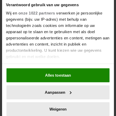
Verantwoord gebruik van uw gegevens
Wij en
onze 1022 partners
verwerken je persoonlijke
gegevens (bijv. uw IP-adres) met behulp van
technologieën zoals cookies om informatie op uw
apparaat op te slaan en te gebruiken met als doel
gepersonaliseerde advertenties en content, metingen aan
advertenties en content, inzicht in publiek en
productontwikkeling. U kunt kiezen wie uw gegevens
gebruikt en met welke doelen.
Als u het toestaat, willen we ook graag:
Alles toestaan
Informatie verzamelen over uw geografische
locatie, die tot een paar meter nauwkeurig kan zijn
Uw apparaat identificeren door het actief te
Aanpassen
scannen op specifieke eigenschappen (fingerprinting)
Lees meer over hoe uw persoonlijke gegevens worden
verwerkt en stel uw voorkeuren in het
detailgedeelte
in.
Weigeren
U kunt uw toestemming op elk moment wijzigen of