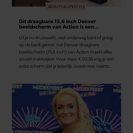
BEAUTY & LIFESTYLE
Dit draagbare 15,6 inch Denver
beeldscherm van Action is een
gamechanger voor thuiswerkers én
binge-watchers
Of je nu thuiswerkt, veel onderweg bent of graag
op de bank gamet: het Denver draagbare
beeldscherm (15,6 inch) van Action maakt alles
zóveel makkelijker. Voor maar € 69,95 krijg je een
extra scherm dat je letterlijk overal mee naartoe
kunt nemen… en dat is in tijden van hybride
werken echt geen overbodige luxe.