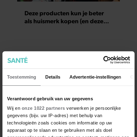
Deze producten kun je beter
als huismerk kopen (en deze
juist niet)
Toestemming
Details
Advertentie-instellingen
Ov
Verantwoord gebruik van uw gegevens
Wij en
onze 1022 partners
verwerken je persoonlijke
gegevens (bijv. uw IP-adres) met behulp van
technologieën zoals cookies om informatie op uw
apparaat op te slaan en te gebruiken met als doel