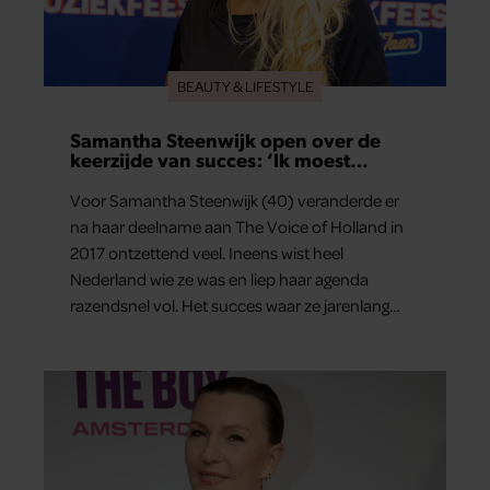
BEAUTY & LIFESTYLE
Samantha Steenwijk open over de
keerzijde van succes: ‘Ik moest
overgeven in de auto’
Voor Samantha Steenwijk (40) veranderde er
na haar deelname aan The Voice of Holland in
2017 ontzettend veel. Ineens wist heel
Nederland wie ze was en liep haar agenda
razendsnel vol. Het succes waar ze jarenlang
voor had gevochten, bracht haar precies waar
ze wilde zijn, maar bleek tegelijkertijd loodzwaar.