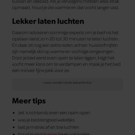
kussen en dekbed. Als je vervolgens meteen alles strak
opmaakt, houd je die warmte en dat vocht langer vast.
Lekker laten luchten
Daarom adviseren sommige experts om je bed na het
opstaan eerst zo’n 20 tot 30 minuten te laten luchten.
En daar zit nog een extra reden achter: huisstofmijten
zijn namelijk dol op warme en vochtige omgevingen.
Door je bed eerst even open te laten liggen, krijgt het
vocht meer kans om te verdampen en maak je het bed
een minder fijne plek voor ze.
Meer tips
zet ’s ochtends even een raam open
was je beddengoed wekelijks
laat je matras af en toe luchten
houd je
slaapkamer
liever wat koeler