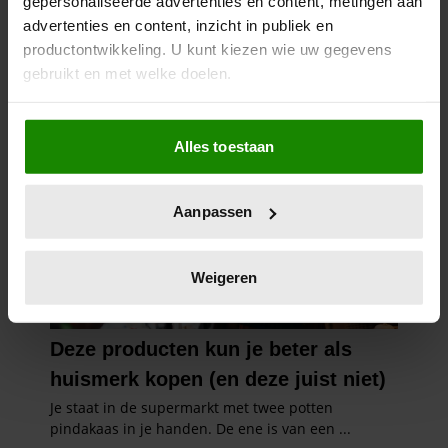
gepersonaliseerde advertenties en content, metingen aan
advertenties en content, inzicht in publiek en
productontwikkeling. U kunt kiezen wie uw gegevens
gebruikt en met welke doelen.
Als u het toestaat, willen we ook graag:
Alles toestaan
Informatie verzamelen over uw geografische
locatie, die tot een paar meter nauwkeurig kan zijn
Uw apparaat identificeren door het actief te
Aanpassen
scannen op specifieke eigenschappen (fingerprinting)
Lees meer over hoe uw persoonlijke gegevens worden
verwerkt en stel uw voorkeuren in het
detailgedeelte
in.
Weigeren
U kunt uw toestemming op elk moment wijzigen of
intrekken in de Cookieverklaring.
We gebruiken cookies om content en advertenties te
personaliseren, om functies voor social media te bieden
en om ons websiteverkeer te analyseren. Ook delen we
informatie over uw gebruik van onze site met onze