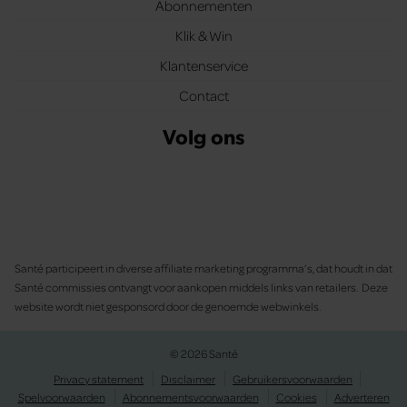
Abonnementen
Klik & Win
Klantenservice
Contact
Volg ons
Santé participeert in diverse affiliate marketing programma’s, dat houdt in dat
Santé commissies ontvangt voor aankopen middels links van retailers. Deze
website wordt niet gesponsord door de genoemde webwinkels.
© 2026 Santé
Privacy statement
Disclaimer
Gebruikersvoorwaarden
Spelvoorwaarden
Abonnementsvoorwaarden
Cookies
Adverteren