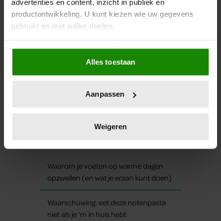
advertenties en content, inzicht in publiek en
productontwikkeling. U kunt kiezen wie uw gegevens
gebruikt en met welke doelen.
LEES OOK
Als u het toestaat, willen we ook graag:
Alles toestaan
Informatie verzamelen over uw geografische
locatie, die tot een paar meter nauwkeurig kan zijn
Dít is waarom traplopen zo zwaar voelt
Uw apparaat identificeren door het actief te
(spoiler: het ligt niet aan je conditie)
Aanpassen
scannen op specifieke eigenschappen (fingerprinting)
Lees meer over hoe uw persoonlijke gegevens worden
Hoe ongezond zijn ijsjes?
verwerkt en stel uw voorkeuren in het
detailgedeelte
in.
Weigeren
U kunt uw toestemming op elk moment wijzigen of
intrekken in de Cookieverklaring.
Waarom je voeten op warme dagen
We gebruiken cookies om content en advertenties te
opzwellen (en wat je eraan kunt doen)
personaliseren, om functies voor social media te bieden
en om ons websiteverkeer te analyseren. Ook delen we
Waarschuwing: eet deze notenpasta
informatie over uw gebruik van onze site met onze
niet als je ‘m in huis hebt
partners voor social media, adverteren en analyse. Deze