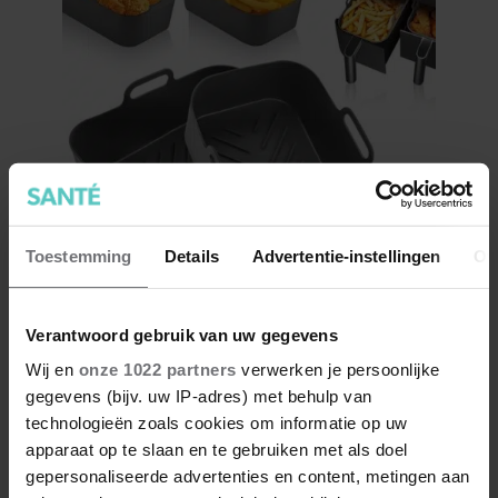
Toestemming
Details
Advertentie-instellingen
Ov
9. Herbruikbaar opvangbakje
Verantwoord gebruik van uw gegevens
airfryer
Wij en
onze 1022 partners
verwerken je persoonlijke
Maak je graag gebruik van de airfryer? Met dit bakje
gegevens (bijv. uw IP-adres) met behulp van
verminder je afval en maak je het schoonmaken
technologieën zoals cookies om informatie op uw
een stuk eenvoudiger.
apparaat op te slaan en te gebruiken met als doel
Shop hier
gepersonaliseerde advertenties en content, metingen aan