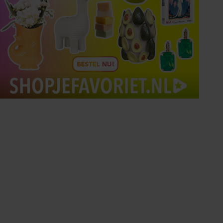
Tips om je lekker in je vel
te voelen
Met de Santé nieuwsbrief ontvang je elke
week tips om je energiek, ontspannen en in
balans te voelen.