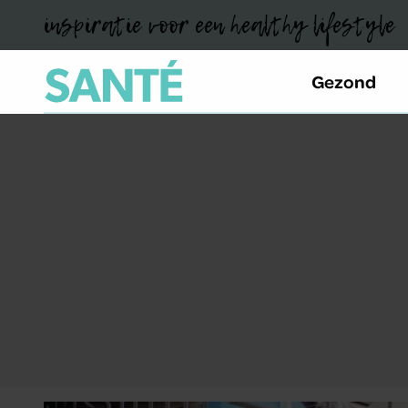
inspiratie voor een healthy lifestyle
Gezond