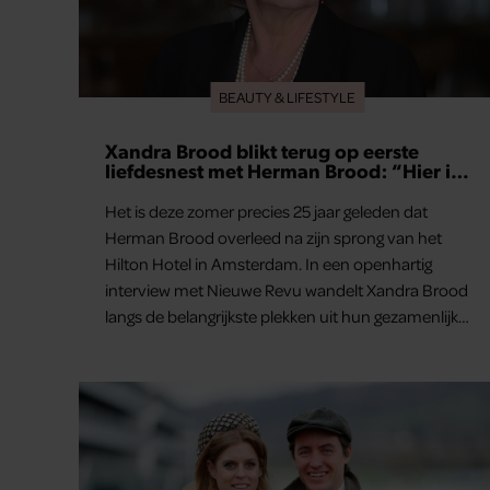
BEAUTY & LIFESTYLE
Xandra Brood blikt terug op eerste
liefdesnest met Herman Brood: “Hier is
Lola geboren”
Het is deze zomer precies 25 jaar geleden dat
Herman Brood overleed na zijn sprong van het
Hilton Hotel in Amsterdam. In een openhartig
interview met Nieuwe Revu wandelt Xandra Brood
langs de belangrijkste plekken uit hun gezamenlijke
verleden. Vooral de woning aan de Lange
Leidsedwarsstraat roept een stortvloed aan
herinneringen op. Daar begon hun leven samen
en werd dochter Lola geboren.