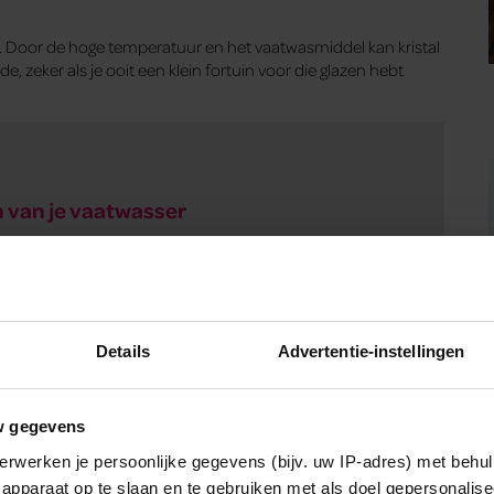
af. Door de hoge temperatuur en het vaatwasmiddel kan kristal
e, zeker als je ooit een klein fortuin voor die glazen hebt
en van je vaatwasser
mmige modellen tast de hitte de isolerende laag aan,
Details
Advertentie-instellingen
ng koud blijft. Controleer daarom altijd even wat de fabrikant
w gegevens
erwerken je persoonlijke gegevens (bijv. uw IP-adres) met behul
its je hem niet in de vaatwasser zet. Door het water en het
apparaat op te slaan en te gebruiken met als doel gepersonalise