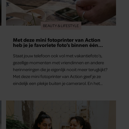
BEAUTY & LIFESTYLE
Met deze mini fotoprinter van Action
heb je je favoriete foto’s binnen één
minuut in handen
Staat jouw telefoon ook vol met vakantiefoto’s,
gezellige momenten met vriendinnen en andere
herinneringen die je eigenlijk nooit meer terugkijkt?
Met deze mini fotoprinter van Action geef je ze
eindelijk een plekje buiten je camerarol. En het
leuke: binnen één minuut heb je jouw foto al in
handen.