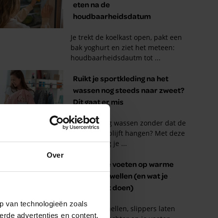
Over
p van technologieën zoals
erde advertenties en content,