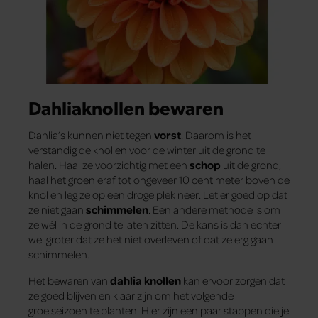
Dahliaknollen bewaren
Dahlia’s kunnen niet tegen
vorst
. Daarom is het
verstandig de knollen voor de winter uit de grond te
halen. Haal ze voorzichtig met een
schop
uit de grond,
haal het groen eraf tot ongeveer 10 centimeter boven de
knol en leg ze op een droge plek neer. Let er goed op dat
ze niet gaan
schimmelen
. Een andere methode is om
ze wél in de grond te laten zitten. De kans is dan echter
wel groter dat ze het niet overleven of dat ze erg gaan
schimmelen.
Het bewaren van
dahlia knollen
kan ervoor zorgen dat
ze goed blijven en klaar zijn om het volgende
groeiseizoen te planten. Hier zijn een paar stappen die je