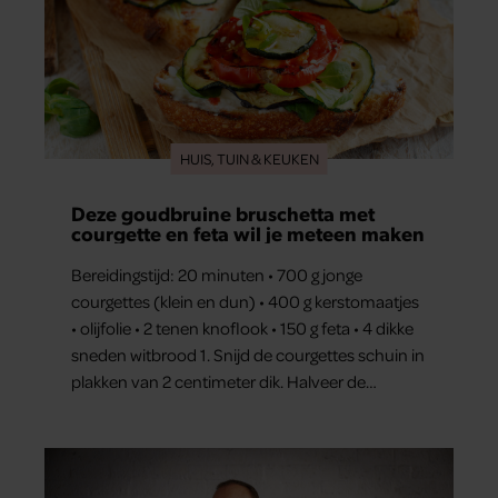
HUIS, TUIN & KEUKEN
Deze goudbruine bruschetta met
courgette en feta wil je meteen maken
Bereidingstijd: 20 minuten • 700 g jonge
courgettes (klein en dun) • 400 g kerstomaatjes
• olijfolie • 2 tenen knoflook • 150 g feta • 4 dikke
sneden witbrood 1. Snijd de courgettes schuin in
plakken van 2 centimeter dik. Halveer de
tomaatjes. Pel en hak de knoflook. 2. Verhit een
scheut olie in…