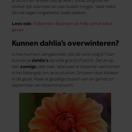
je ze binnen al even laat groeien, zodat ze groter en
sterker zijn wanneer ze naar buiten mogen. Vaak helpt
dit ook tegen ongedierte, zoals slakken.
Lees ook:
9 bloemen die je tuin de hele zomer kleur
geven
Kunnen dahlia’s overwinteren?
Is het moment aangebroken dat de vorst weg is? Dan
kunnen je
dahlia’s
de volle grond of pot in. Zet ze op
een
zonnige
plek neer. Wanneer er bloemen aankomen
is het belangrijk om ze te plukken. Snoeien doet bloeien
in dit geval. Maak er gezellige bossen van en geniet tot
september van bloemenpracht.