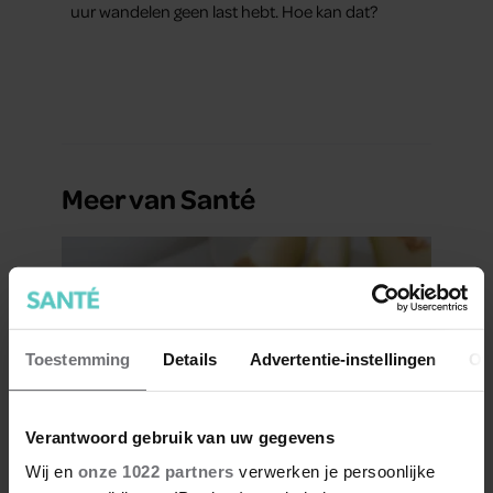
uur wandelen geen last hebt. Hoe kan dat?
Meer van Santé
Toestemming
Details
Advertentie-instellingen
Ov
Verantwoord gebruik van uw gegevens
Wij en
onze 1022 partners
verwerken je persoonlijke
Is meloen gezond?