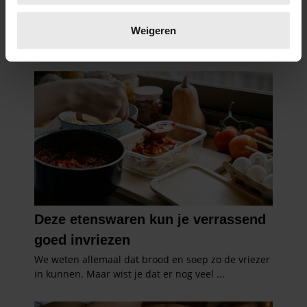
Lees meer over hoe uw persoonlijke gegevens worden
verwerkt en stel uw voorkeuren in het
detailgedeelte
in.
Weigeren
U kunt uw toestemming op elk moment wijzigen of
intrekken in de Cookieverklaring.
We gebruiken cookies om content en advertenties te
personaliseren, om functies voor social media te bieden
en om ons websiteverkeer te analyseren. Ook delen we
informatie over uw gebruik van onze site met onze
partners voor social media, adverteren en analyse. Deze
partners kunnen deze gegevens combineren met andere
informatie die u aan ze heeft verstrekt of die ze hebben
verzameld op basis van uw gebruik van hun services. U
gaat akkoord met onze cookies als u onze website blijft
gebruiken.