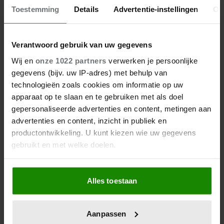
Deze producten kun je beter
Toestemming
Details
Advertentie-instellingen
Ov
als huismerk kopen (en deze
juist niet)
Verantwoord gebruik van uw gegevens
Wij en
onze 1022 partners
verwerken je persoonlijke
gegevens (bijv. uw IP-adres) met behulp van
technologieën zoals cookies om informatie op uw
apparaat op te slaan en te gebruiken met als doel
gepersonaliseerde advertenties en content, metingen aan
advertenties en content, inzicht in publiek en
productontwikkeling. U kunt kiezen wie uw gegevens
gebruikt en met welke doelen.
Als u het toestaat, willen we ook graag:
Alles toestaan
Informatie verzamelen over uw geografische
locatie, die tot een paar meter nauwkeurig kan zijn
Uw apparaat identificeren door het actief te
Aanpassen
scannen op specifieke eigenschappen (fingerprinting)