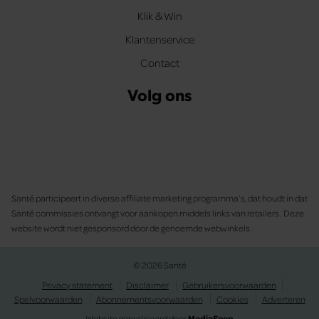
Klik & Win
Klantenservice
Contact
Volg ons
Santé participeert in diverse affiliate marketing programma’s, dat houdt in dat
Santé commissies ontvangt voor aankopen middels links van retailers. Deze
website wordt niet gesponsord door de genoemde webwinkels.
© 2026 Santé
Privacy statement
Disclaimer
Gebruikersvoorwaarden
Spelvoorwaarden
Abonnementsvoorwaarden
Cookies
Adverteren
Website gerealiseerd door
MediaSoep