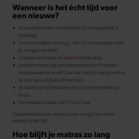
Wanneer is het écht tijd voor
een nieuwe?
Je voelt een kuil in het midden of het oppervlak is
hobbelig.
Je wordt wakker met rug-, nek- of schouderpijn (die
je vroeger niet had).
Je draait veel meer en
slaapt
minder diep.
Je hebt ineens last van benauwdheid of hoesten
zodra je wakker wordt. Dan kan het zijn dat je matras
te vochtig is of gaat schimmelen.
Je slaapt op hotelbedden of bij vrienden beter dan
thuis.
De matras is ouder dan 7 tot 10 jaar.
Zie je meerdere van deze punten terug? Dan is het
waarschijnlijk tijd.
Hoe blijft je matras zo lang