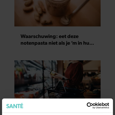
Waarschuwing: eet deze
notenpasta niet als je ‘m in huis
hebt