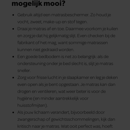
mogelijk mooi?
Gebruik altijd een matrasbeschermer. Zo houd je
vocht, zweet, make-up en stof tegen.
Draai je matras af en toe. Daarmee voorkom je kuilen
en zorg je dat hij gelijkmatig slijt. Even checken bij de
fabrikant of het mag, want sommige matrassen
kunnen niet gedraaid worden.
Een goede bedbodem is net zo belangrijk: als de
ondersteuning onder je bed slecht is, slijt je matras
sneller.
Zorg voor frisse lucht in je slaapkamer en leg je deken
even open als je bent opgestaan. Je matras kan dan
drogen en ventileren, wat weer beter is voor de
hygiëne (en minder aantrekkelijk voor
huisstofmijten).
Als jouw lichaam verandert, bijvoorbeeld door
zwangerschap of gewichtsschommelingen, kijk dan
kritisch naar je matras. Wat ooit perfect was, hoeft