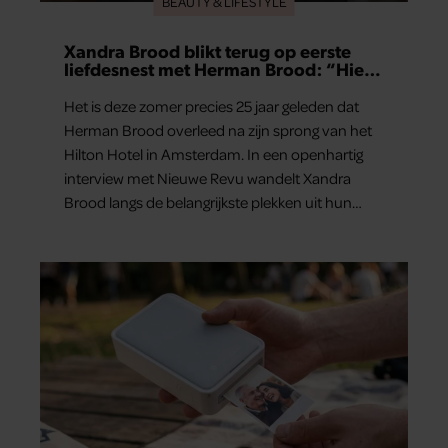
BEAUTY & LIFESTYLE
Xandra Brood blikt terug op eerste
liefdesnest met Herman Brood: “Hier
is Lola geboren”
Het is deze zomer precies 25 jaar geleden dat
Herman Brood overleed na zijn sprong van het
Hilton Hotel in Amsterdam. In een openhartig
interview met Nieuwe Revu wandelt Xandra
Brood langs de belangrijkste plekken uit hun
gezamenlijke verleden. Vooral de woning aan de
Lange Leidsedwarsstraat roept een stortvloed
aan herinneringen op. Daar begon hun leven
samen en werd dochter Lola geboren.