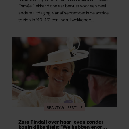
Esmée Dekker dit najaar bewust voor een heel
andere uitdaging. Vanaf september is de actrice
te zien in ‘40-45’, een indrukwekkende
spektakelmusical over de Tweede Wereldoorlog.
Volgens Esmée is het een voorstelling die niet
alleen raakt, maar het publiek ook aan het
denken zet.
BEAUTY & LIFESTYLE
Zara Tindall over haar leven zonder
koninklijke titels: ‘We hebben enorm