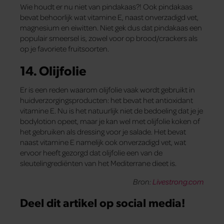
Wie houdt er nu niet van pindakaas?! Ook pindakaas
bevat behoorlijk wat vitamine E, naast onverzadigd vet,
magnesium en eiwitten. Niet gek dus dat pindakaas een
populair smeersel is, zowel voor op brood/crackers als
op je favoriete fruitsoorten.
14. Olijfolie
Er is een reden waarom olijfolie vaak wordt gebruikt in
huidverzorgingsproducten: het bevat het antioxidant
vitamine E. Nu is het natuurlijk niet de bedoeling dat je je
bodylotion opeet, maar je kan wel met olijfolie koken of
het gebruiken als dressing voor je salade. Het bevat
naast vitamine E namelijk ook onverzadigd vet, wat
ervoor heeft gezorgd dat olijfolie een van de
sleutelingrediënten van het Mediterrane dieet is.
Bron:
Livestrong.com
Deel dit artikel op social media!