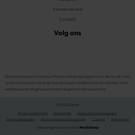
Klantenservice
Contact
Volg ons
Santé participeert in diverse affiliate marketing programma’s, dat houdt in dat
Santé commissies ontvangt voor aankopen middels links van retailers. Deze
website wordt niet gesponsord door de genoemde webwinkels.
© 2026 Santé
Privacy statement
Disclaimer
Gebruikersvoorwaarden
Spelvoorwaarden
Abonnementsvoorwaarden
Cookies
Adverteren
Website gerealiseerd door
MediaSoep