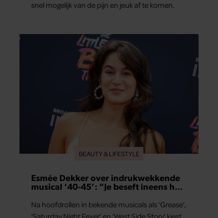
snel mogelijk van de pijn en jeuk af te komen.
BEAUTY & LIFESTYLE
Esmée Dekker over indrukwekkende
musical ‘40-45’: “Je beseft ineens hoe
kostbaar vrijheid is”
Na hoofdrollen in bekende musicals als ‘Grease’,
‘Saturday Night Fever’ en ‘West Side Story’ kiest