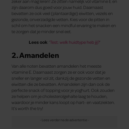
zeker aan mag leren! Ze zitten namelijk vol vitamine E en
zijn daarom dus goed voor jouw huid. Daarnaast
bevatten ze ook veel (plantaardige) eiwitten, vezels en
gezonde, onverzadigde vetten. Kies voor de pitten in
schil om het snacken een mindful ervaring te maken en
te zorgen dat je minder snel eet.
Lees ook
: ‘
Test: welk huidtype heb jij?
’
2. Amandelen
Van alle noten bevatten amandelen het meeste
vitamine E. Daarnaast zorgen ze er ook voor dat je
sneller en langer vol zit, dankzij de gezonde vetten en
eiwitten die ze bevatten. Amandelen zijn dan ook de
perfecte snack of topping voor je yoghurt. Ook zouden
ze helpen om je cholesterolgehalte laag te houden,
waardoor je minder kans loopt op hart- en vaatziekten.
It’s worth the try!