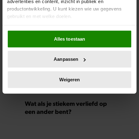
advertenties en content, inzicht in publiek en
productontwikkeling. U kunt kiezen wie uw gegevens
Hoe ongezond zijn ijsjes?
gebruikt en met welke doelen.
Als u het toestaat, willen we ook graag:
Alles toestaan
Informatie verzamelen over uw geografische
locatie, die tot een paar meter nauwkeurig kan zijn
Uw apparaat identificeren door het actief te
Aanpassen
scannen op specifieke eigenschappen (fingerprinting)
Lees meer over hoe uw persoonlijke gegevens worden
verwerkt en stel uw voorkeuren in het
detailgedeelte
in.
Weigeren
U kunt uw toestemming op elk moment wijzigen of
intrekken in de Cookieverklaring.
Wat als je stiekem verliefd op
We gebruiken cookies om content en advertenties te
een ander bent?
personaliseren, om functies voor social media te bieden
en om ons websiteverkeer te analyseren. Ook delen we
informatie over uw gebruik van onze site met onze
partners voor social media, adverteren en analyse. Deze