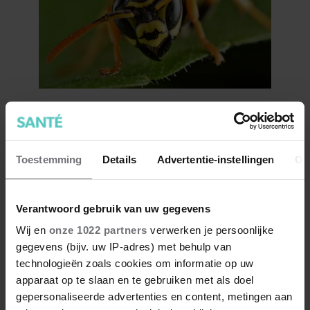
Au! Dit helpt bij een
wespensteek
Toestemming
Details
Advertentie-instellingen
Ov
Verantwoord gebruik van uw gegevens
Wij en
onze 1022 partners
verwerken je persoonlijke
gegevens (bijv. uw IP-adres) met behulp van
technologieën zoals cookies om informatie op uw
apparaat op te slaan en te gebruiken met als doel
gepersonaliseerde advertenties en content, metingen aan