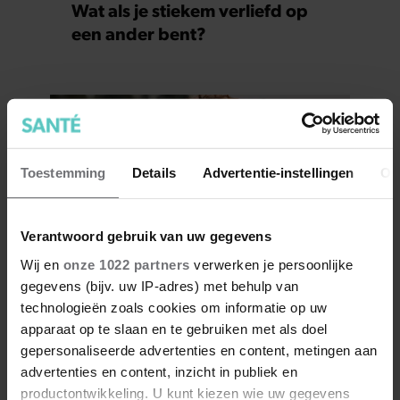
Wat als je stiekem verliefd op
een ander bent?
Toestemming
Details
Advertentie-instellingen
Ov
Verantwoord gebruik van uw gegevens
Wij en
onze 1022 partners
verwerken je persoonlijke
gegevens (bijv. uw IP-adres) met behulp van
7 kleine dingen die je leven
technologieën zoals cookies om informatie op uw
beter maken (en weinig tijd
apparaat op te slaan en te gebruiken met als doel
kosten)
gepersonaliseerde advertenties en content, metingen aan
advertenties en content, inzicht in publiek en
productontwikkeling. U kunt kiezen wie uw gegevens