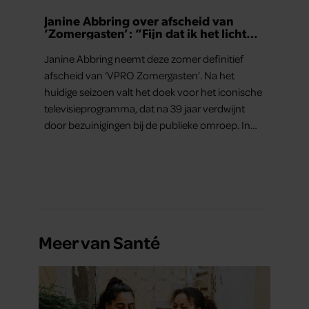
Janine Abbring over afscheid van
‘Zomergasten’: “Fijn dat ik het licht
mag uitdoen”
Janine Abbring neemt deze zomer definitief
afscheid van ‘VPRO Zomergasten’. Na het
huidige seizoen valt het doek voor het iconische
televisieprogramma, dat na 39 jaar verdwijnt
door bezuinigingen bij de publieke omroep. In
een interview met Leeuwarder Courant vertelt
de presentatrice hoe dubbel dat voor haar voelt.
Hoewel ze uitkijkt naar de laatste reeks, vindt ze
het ook verdrietig dat een televisieklassieker
verdwijnt.
Meer van Santé