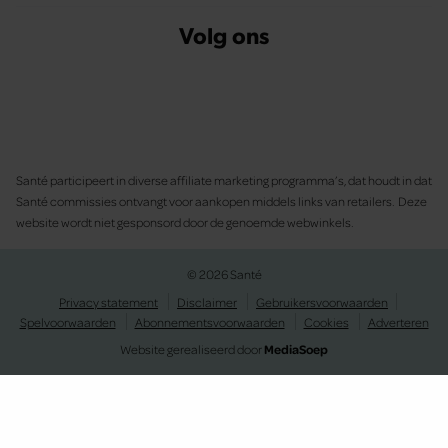
Volg ons
Santé participeert in diverse affiliate marketing programma’s, dat houdt in dat
Santé commissies ontvangt voor aankopen middels links van retailers. Deze
website wordt niet gesponsord door de genoemde webwinkels.
© 2026 Santé
Privacy statement
Disclaimer
Gebruikersvoorwaarden
Spelvoorwaarden
Abonnementsvoorwaarden
Cookies
Adverteren
Website gerealiseerd door
MediaSoep