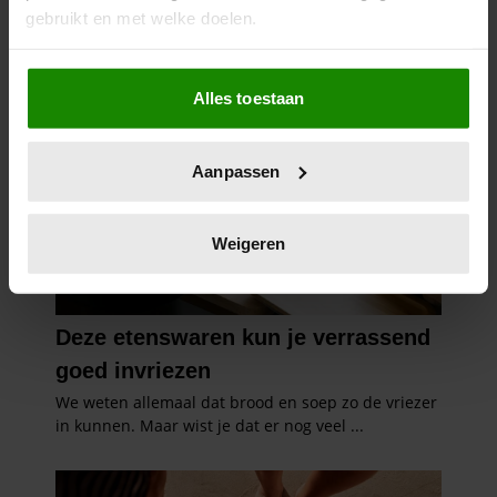
gebruikt en met welke doelen.
Als u het toestaat, willen we ook graag:
Alles toestaan
Informatie verzamelen over uw geografische
locatie, die tot een paar meter nauwkeurig kan zijn
Uw apparaat identificeren door het actief te
Aanpassen
scannen op specifieke eigenschappen (fingerprinting)
Lees meer over hoe uw persoonlijke gegevens worden
verwerkt en stel uw voorkeuren in het
detailgedeelte
in.
Weigeren
U kunt uw toestemming op elk moment wijzigen of
intrekken in de Cookieverklaring.
We gebruiken cookies om content en advertenties te
personaliseren, om functies voor social media te bieden
en om ons websiteverkeer te analyseren. Ook delen we
informatie over uw gebruik van onze site met onze
partners voor social media, adverteren en analyse. Deze
partners kunnen deze gegevens combineren met andere