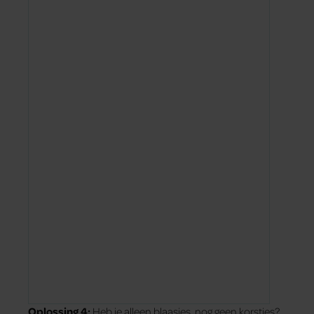
Oplossing 4:
Heb je alleen blaasjes, nog geen korstjes?