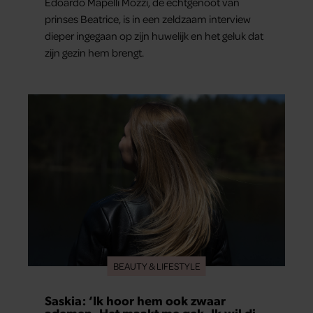
Edoardo Mapelli Mozzi, de echtgenoot van
prinses Beatrice, is in een zeldzaam interview
dieper ingegaan op zijn huwelijk en het geluk dat
zijn gezin hem brengt.
BEAUTY & LIFESTYLE
Saskia: ‘Ik hoor hem ook zwaar
ademen. Het maakt me gek. Ik wil die