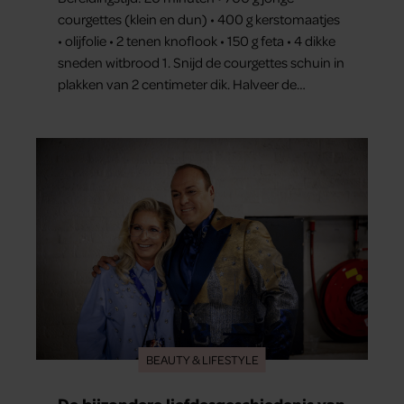
courgettes (klein en dun) • 400 g kerstomaatjes
• olijfolie • 2 tenen knoflook • 150 g feta • 4 dikke
sneden witbrood 1. Snijd de courgettes schuin in
plakken van 2 centimeter dik. Halveer de
tomaatjes. Pel en hak de knoflook. 2. Verhit een
scheut olie in…
BEAUTY & LIFESTYLE
De bijzondere liefdesgeschiedenis van