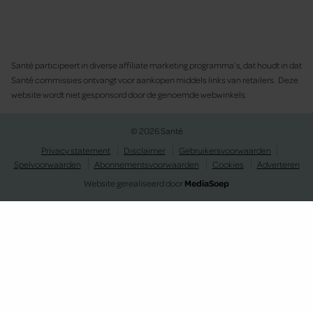
Santé participeert in diverse affiliate marketing programma’s, dat houdt in dat
Santé commissies ontvangt voor aankopen middels links van retailers. Deze
website wordt niet gesponsord door de genoemde webwinkels.
© 2026 Santé
Privacy statement
Disclaimer
Gebruikersvoorwaarden
Spelvoorwaarden
Abonnementsvoorwaarden
Cookies
Adverteren
Website gerealiseerd door
MediaSoep