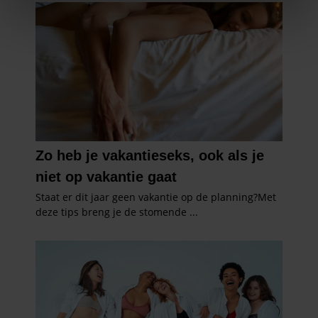
We gebruiken cookies om content en advertenties te
personaliseren, om functies voor social media te bieden
en om ons websiteverkeer te analyseren. Ook delen we
informatie over uw gebruik van onze site met onze
partners voor social media, adverteren en analyse. Deze
partners kunnen deze gegevens combineren met andere
informatie die u aan ze heeft verstrekt of die ze hebben
verzameld op basis van uw gebruik van hun services. U
gaat akkoord met onze cookies als u onze website blijft
gebruiken.