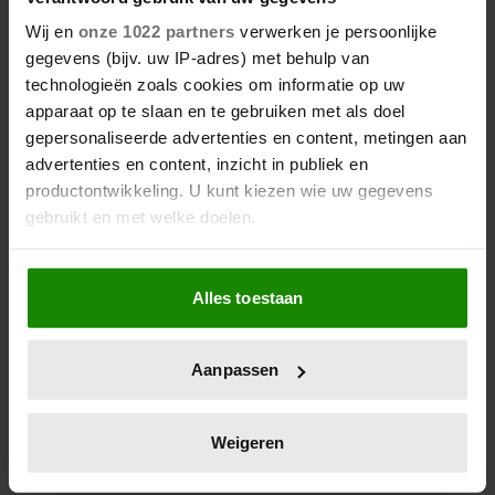
Wij en
onze 1022 partners
verwerken je persoonlijke
gegevens (bijv. uw IP-adres) met behulp van
technologieën zoals cookies om informatie op uw
apparaat op te slaan en te gebruiken met als doel
gepersonaliseerde advertenties en content, metingen aan
advertenties en content, inzicht in publiek en
productontwikkeling. U kunt kiezen wie uw gegevens
gebruikt en met welke doelen.
Als u het toestaat, willen we ook graag:
Alles toestaan
Informatie verzamelen over uw geografische
locatie, die tot een paar meter nauwkeurig kan zijn
Uw apparaat identificeren door het actief te
Aanpassen
scannen op specifieke eigenschappen (fingerprinting)
Lees meer over hoe uw persoonlijke gegevens worden
verwerkt en stel uw voorkeuren in het
detailgedeelte
in.
Weigeren
U kunt uw toestemming op elk moment wijzigen of
intrekken in de Cookieverklaring.