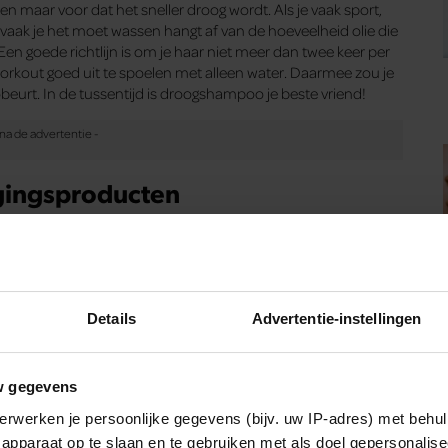
en maar voor dat het sneller droog wordt. Als je vaak sport,
e vaak je het moet wassen hangt af van de hoeveelheid olie die
Een goede richtlijn is om je haar niet meer dan twee keer per
rkout goed uit te spoelen met alleen water. Daarmee zou je
urt. In de tussentijd is droogshampoo je beste vriend!
rgingsproducten
 na je workout, het is cruciaal waar je je haar mee verzorgt.
 het beste bij jouw haar past, maar de clue zit hem vaak in
bijvoorbeeld aan een leave-in conditioner of een haarolie die
 ingrediënten die je haar een boost kunnen geven zijn
ie – oliën zijn essentieel voor sterk en gezond haar. Let er
Details
Advertentie-instellingen
 blijven er te veel resten in je haar zitten en wordt je haar heel
w gegevens
erwerken je persoonlijke gegevens (bijv. uw IP-adres) met behul
apparaat op te slaan en te gebruiken met als doel gepersonalise