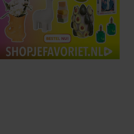
Tips om je lekker in je vel
te voelen
Met de Santé nieuwsbrief ontvang je elke
week tips om je energiek, ontspannen en in
balans te voelen.