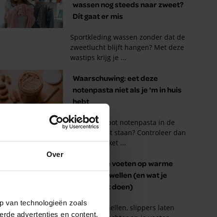
Over
p van technologieën zoals
erde advertenties en content,