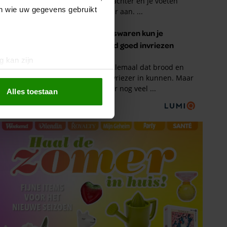
en wie uw gegevens gebruikt
g kan zijn
erprinting)
t
detailgedeelte
in. U kunt uw
Alles toestaan
 media te bieden en om ons
ze partners voor social
nformatie die u aan ze heeft
oord met onze cookies als u