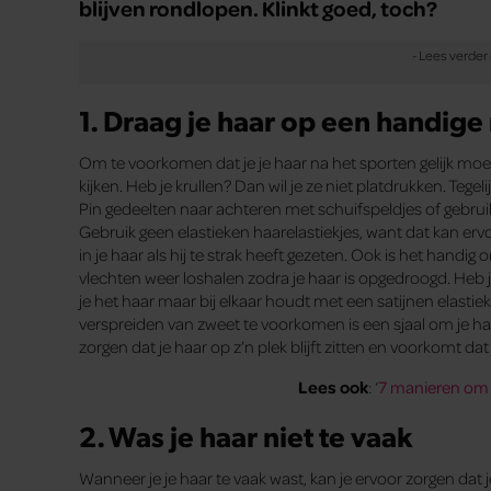
blijven rondlopen. Klinkt goed, toch?
1. Draag je haar op een handige
Om te voorkomen dat je je haar na het sporten gelijk moet
kijken. Heb je krullen? Dan wil je ze niet platdrukken. Tegeli
Pin gedeelten naar achteren met schuifspeldjes of gebrui
Gebruik geen elastieken haarelastiekjes, want dat kan ervo
in je haar als hij te strak heeft gezeten. Ook is het handig
vlechten weer loshalen zodra je haar is opgedroogd. Heb je
je het haar maar bij elkaar houdt met een satijnen elastie
verspreiden van zweet te voorkomen is een sjaal om je h
zorgen dat je haar op z’n plek blijft zitten en voorkomt dat j
Lees ook
: ‘
7 manieren om 
2. Was je haar niet te vaak
Wanneer je je haar te vaak wast, kan je ervoor zorgen dat je