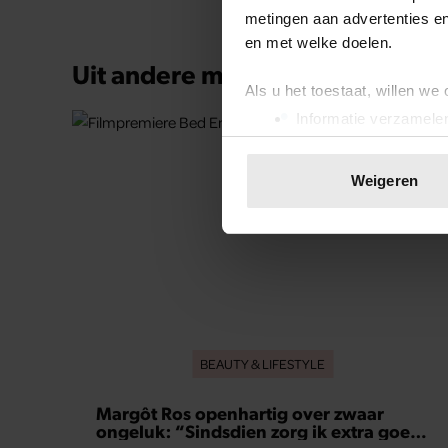
metingen aan advertenties en
en met welke doelen.
Uit andere media
Als u het toestaat, willen we
Informatie verzamelen
Uw apparaat identific
Lees meer over hoe uw perso
Weigeren
toestemming op elk moment wi
We gebruiken cookies om cont
websiteverkeer te analyseren
media, adverteren en analys
verstrekt of die ze hebben v
onze website blijft gebruiken.
BEAUTY & LIFESTYLE
Margôt Ros openhartig over zwaar
ongeluk: “Sindsdien zorg ik extra goed