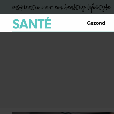
inspiratie voor een healthy lifestyle
Gezond