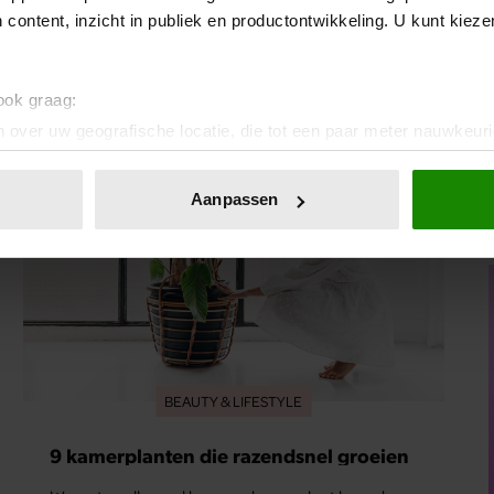
 content, inzicht in publiek en productontwikkeling. U kunt kiez
 ook graag:
 over uw geografische locatie, die tot een paar meter nauwkeuri
eren door het actief te scannen op specifieke eigenschappen (fing
onlijke gegevens worden verwerkt en stel uw voorkeuren in he
Aanpassen
jzigen of intrekken in de Cookieverklaring.
ent en advertenties te personaliseren, om functies voor social
. Ook delen we informatie over uw gebruik van onze site met on
e. Deze partners kunnen deze gegevens combineren met andere i
erzameld op basis van uw gebruik van hun services. U gaat akk
BEAUTY & LIFESTYLE
9 kamerplanten die razendsnel groeien