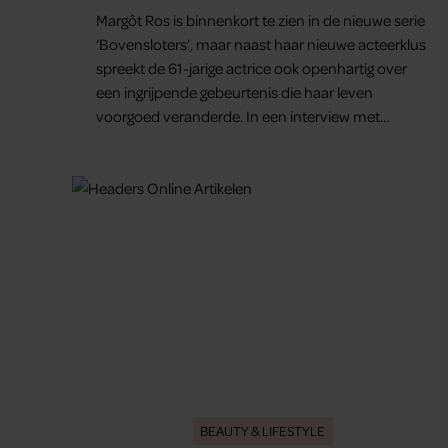
voor mijn brein”
Margôt Ros is binnenkort te zien in de nieuwe serie
‘Bovensloters’, maar naast haar nieuwe acteerklus
spreekt de 61-jarige actrice ook openhartig over
een ingrijpende gebeurtenis die haar leven
voorgoed veranderde. In een interview met
Margriet vertelt de maker en actrice van ‘Toren C’
hoe een ernstig ongeluk haar dwong anders naar
zichzelf en haar gezondheid te kijken. “Mijn leven
steekt nu anders in elkaar”, zegt ze.
BEAUTY & LIFESTYLE