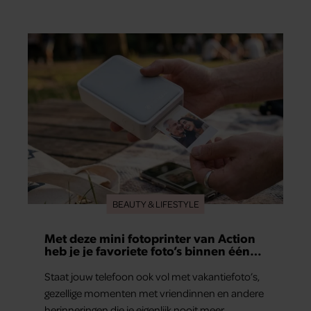
gezamenlijke verleden. Vooral de woning aan de
Lange Leidsedwarsstraat roept een stortvloed
aan herinneringen op. Daar begon hun leven
samen en werd dochter Lola geboren.
BEAUTY & LIFESTYLE
Met deze mini fotoprinter van Action
heb je je favoriete foto’s binnen één
minuut in handen
Staat jouw telefoon ook vol met vakantiefoto’s,
gezellige momenten met vriendinnen en andere
herinneringen die je eigenlijk nooit meer