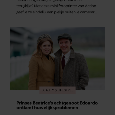
terugkijkt? Met deze mini fotoprinter van Action
geef je ze eindelijk een plekje buiten je camerarol.
En het leuke: binnen één minuut heb je jouw
foto al in handen.
BEAUTY & LIFESTYLE
Prinses Beatrice’s echtgenoot Edoardo
ontkent huwelijksproblemen