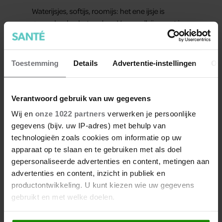
Waterijsjes, softijs, roomijs: het ene ijsje is
gezonder dan het andere. Voor welk ijs moet je
kiezen als je minder calorieën wilt binnenkrijgen?
Toestemming
Details
Advertentie-instellingen
Ov
Verantwoord gebruik van uw gegevens
Wij en
onze 1022 partners
verwerken je persoonlijke
Meer van Santé
gegevens (bijv. uw IP-adres) met behulp van
technologieën zoals cookies om informatie op uw
apparaat op te slaan en te gebruiken met als doel
gepersonaliseerde advertenties en content, metingen aan
advertenties en content, inzicht in publiek en
productontwikkeling. U kunt kiezen wie uw gegevens
gebruikt en met welke doelen.
Als u het toestaat, willen we ook graag: