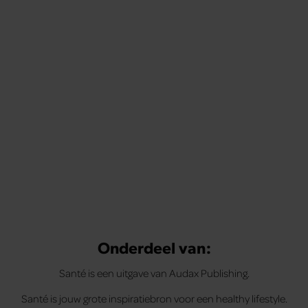
Tips om je lekker in je vel te voelen
Met de Santé nieuwsbrief ontvang je elke week
tips om je energiek, ontspannen en in balans
te voelen.
Onderdeel van:
Santé is een uitgave van Audax Publishing.
Santé is jouw grote inspiratiebron voor een healthy lifestyle.