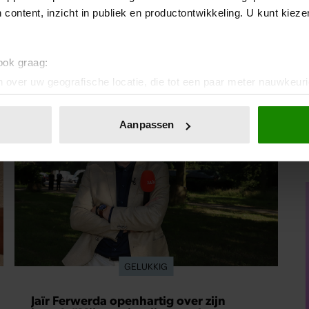
 content, inzicht in publiek en productontwikkeling. U kunt kiez
 ook graag:
 over uw geografische locatie, die tot een paar meter nauwkeuri
eren door het actief te scannen op specifieke eigenschappen (fing
onlijke gegevens worden verwerkt en stel uw voorkeuren in he
Aanpassen
jzigen of intrekken in de Cookieverklaring.
ent en advertenties te personaliseren, om functies voor social
. Ook delen we informatie over uw gebruik van onze site met on
e. Deze partners kunnen deze gegevens combineren met andere i
erzameld op basis van uw gebruik van hun services. U gaat akk
GELUKKIG
Jaïr Ferwerda openhartig over zijn