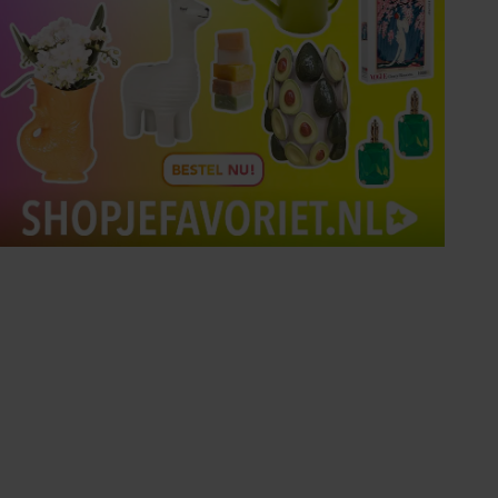
Tips om je lekker in je vel
te voelen
Met de Santé nieuwsbrief ontvang je elke
week tips om je energiek, ontspannen en in
balans te voelen.