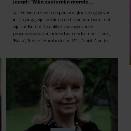
jeugd: “Mijn zus is mijn morele
kompas”
Jaïr Ferwerda heeft een persoonlijk inkijkje gegeven
in zijn jeugd, zijn familie en de bijzondere band met
zijn zus Berbel. De politiek verslaggever en
programmamaker, bekend van onder meer ‘Jinek’,
‘Beau’, ‘Renze’, ‘Humberto’ en ‘RTL Tonight’, vertelt
dat juist zijn opvoeding de basis vormde voor zijn
carrière. Nog altijd kan hij voor advies bij zijn zus
terecht.