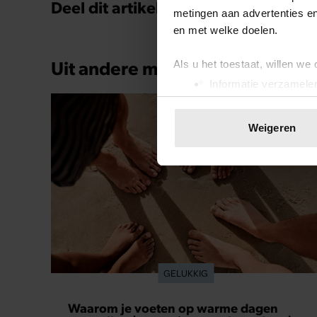
Deel dit artikel op social media!
metingen aan advertenties en
en met welke doelen.
Uit andere media
Als u het toestaat, willen we
Informatie verzamelen
Uw apparaat identific
Lees meer over hoe uw perso
Weigeren
toestemming op elk moment wi
We gebruiken cookies om cont
websiteverkeer te analyseren
media, adverteren en analys
verstrekt of die ze hebben v
onze website blijft gebruiken.
GELUKKIG
Waarom je voeten op warme dagen