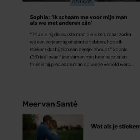
GELUKKIG
Sophia: ‘Ik schaam me voor mijn man
als we met anderen zijn’
“Thuis is hij de leukste man die ik ken, maar zodra
we een verjaardag of etentje hebben, hoop ik
stiekem dat hij zich een beetje inhoudt.” Sophia
(38) is al twaalf jaar samen met haar partner en
thuis is hij precies de man op wie ze verliefd werd:
lief, zorgzaam en grappig. Toch merkt ze dat ze zich
steeds vaker schaamt zodra ze samen onder de
mensen zijn.
Meer van Santé
Wat als je stieke