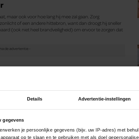
r
taat, maar ook voor hoe lang hij mee zal gaan. Zorg
zonlicht of een andere hittebron, want dan droogt hij sneller
haard (ook niet heel brandveiligheid) om ervoor te zorgen dat
ouden van directe warmtebronnen, maar wat je misschien niet
dig heeft. Check daarom het waterpeil van de boom iedere dag
hakt is nooit aan de lucht wordt blootgesteld, maar altijd
oor je boom, dat werkt het beste!
Details
Advertentie-instellingen
Beeld: GetyImagesTekst Santé
w gegevens
erwerken je persoonlijke gegevens (bijv. uw IP-adres) met behul
apparaat op te slaan en te gebruiken met als doel gepersonalise