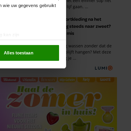
en wie uw gegevens gebruikt
g kan zijn
erprinting)
t
detailgedeelte
in. U kunt uw
Alles toestaan
 media te bieden en om ons
ze partners voor social
nformatie die u aan ze heeft
oord met onze cookies als u