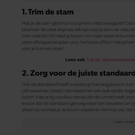
1. Trim de stam
Heb je de stam getrimd voor je hem hebt neergezet? Dat k
bloemen de steel altijd iets afknipt voor je ze in de vaas
hem neerzet. Dit helpt je boom om meer water te kunnen 
stam afknippen/snijden voor het beste effect. Heb je hem 
voor je kunnen doen!
Lees ook
: ‘
Let op: deze kerstplante
2. Zorg voor de juiste standaar
Ook de standaard heeft invloed op hoe lang je boom kan
(alhoewel een plastic standaard het wel vaak eerder beg
boom. Kies er bij voorkeur eentje die de ruimte heeft voor 
ervoor dat de standaard genoeg water kan bevatten om j
alvast op voordat je de boom uitpakt en rechtop zet, dat