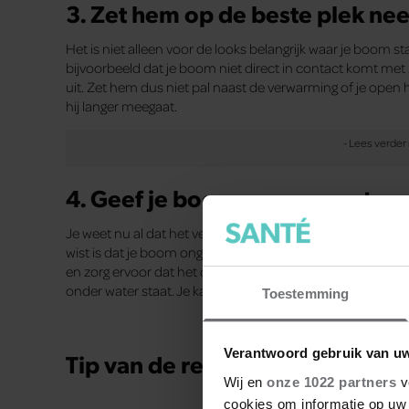
3. Zet hem op de beste plek nee
Het is niet alleen voor de looks belangrijk waar je boom s
bijvoorbeeld dat je boom niet direct in contact komt met 
uit. Zet hem dus niet pal naast de verwarming of je open 
hij langer meegaat.
4. Geef je boom genoeg water
Je weet nu al dat het verstandig is om je boom weg te h
wist is dat je boom ongeveer 3,75 liter water per dag no
en zorg ervoor dat het deel van de stam waar de boom afge
onder water staat. Je kan gewoon kraanwater gebruiken v
Toestemming
Verantwoord gebruik van u
Tip van de redactie
Wij en
onze 1022 partners
v
cookies om informatie op uw 