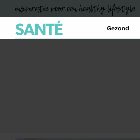
inspiratie voor een healthy lifestyle
Gezond