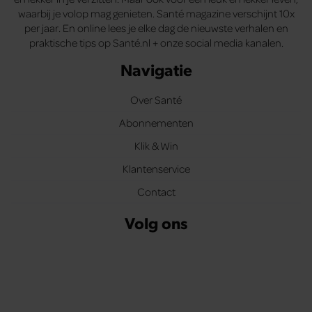
waarbij je volop mag genieten. Santé magazine verschijnt 10x
per jaar. En online lees je elke dag de nieuwste verhalen en
praktische tips op Santé.nl + onze social media kanalen.
Navigatie
Over Santé
Abonnementen
Klik & Win
Klantenservice
Contact
Volg ons