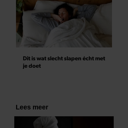
Dit is wat slecht slapen écht met
je doet