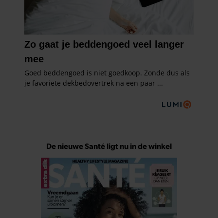
De nieuwe Santé ligt nu in de winkel