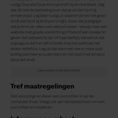
rustig. Doe alsof je je kind aantreft bij de drankkast. Zeg
dat dit niet de bedoeling is en dat je wil dat hij of zij
ermee stopt. Leg later rustig uit waarom je het niet goed
vindt dat hij of zij kind porno kijkt, maar dat je begrijpt
dat je kind van alles over seks wil weten. Verwijs naar een
website met goede voorlichting of beloof een boekje te
geven dat wél past bij zijn of haar leeftijd, benadruk dat
je graag wil dat het zélf ontdekt hoe het werkt als het
straks verliefd is. Leg uit dat seks niet vies is, maar juist
prettig wanneer je ouder bent en het doet met iemand
die je lief vindt.
Tref maatregelingen
Stel voor jonge kinderen een pornofilter in op de
computer thuis. Vraag ook aan de basisschool om een
pornofilter te installeren.