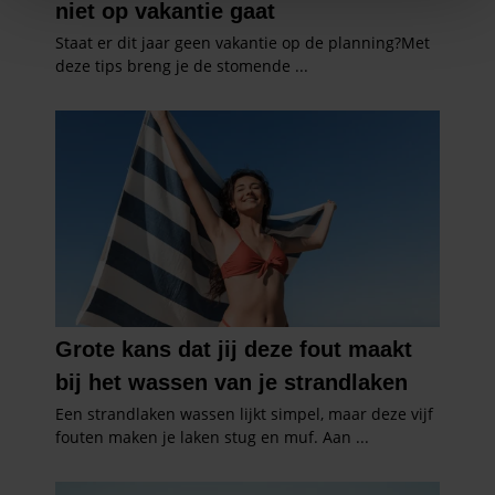
We gebruiken cookies om content en advertenties te
personaliseren, om functies voor social media te bieden
en om ons websiteverkeer te analyseren. Ook delen we
informatie over uw gebruik van onze site met onze
partners voor social media, adverteren en analyse. Deze
partners kunnen deze gegevens combineren met andere
informatie die u aan ze heeft verstrekt of die ze hebben
verzameld op basis van uw gebruik van hun services. U
gaat akkoord met onze cookies als u onze website blijft
gebruiken.