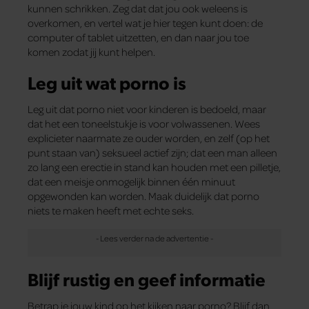
kunnen schrikken. Zeg dat dat jou ook weleens is
overkomen, en vertel wat je hier tegen kunt doen: de
computer of tablet uitzetten, en dan naar jou toe
komen zodat jij kunt helpen.
Leg uit wat porno is
Leg uit dat porno niet voor kinderen is bedoeld, maar
dat het een toneelstukje is voor volwassenen. Wees
explicieter naarmate ze ouder worden, en zelf (op het
punt staan van) seksueel actief zijn; dat een man alleen
zo lang een erectie in stand kan houden met een pilletje,
dat een meisje onmogelijk binnen één minuut
opgewonden kan worden. Maak duidelijk dat porno
niets te maken heeft met echte seks.
Blijf rustig en geef informatie
Betrap je jouw kind op het kijken naar porno? Blijf dan