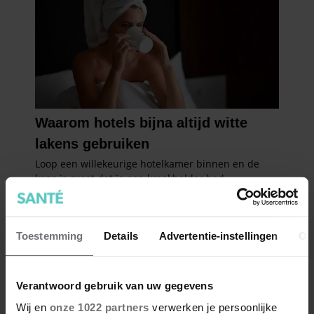
Toestemming
Details
Advertentie-instellingen
Ov
Verantwoord gebruik van uw gegevens
Wij en
onze 1022 partners
verwerken je persoonlijke