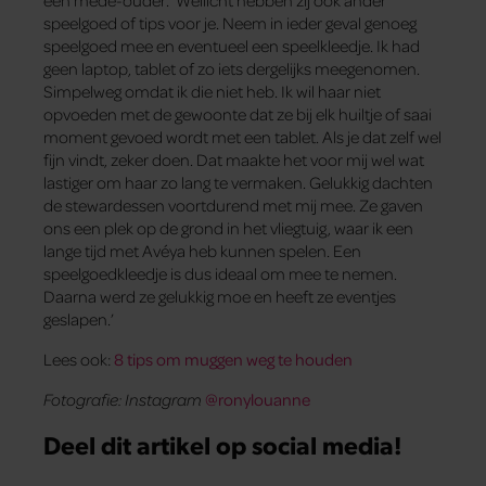
speelgoed of tips voor je. Neem in ieder geval genoeg
speelgoed mee en eventueel een speelkleedje. Ik had
geen laptop, tablet of zo iets dergelijks meegenomen.
Simpelweg omdat ik die niet heb. Ik wil haar niet
opvoeden met de gewoonte dat ze bij elk huiltje of saai
moment gevoed wordt met een tablet. Als je dat zelf wel
fijn vindt, zeker doen. Dat maakte het voor mij wel wat
lastiger om haar zo lang te vermaken. Gelukkig dachten
de stewardessen voortdurend met mij mee. Ze gaven
ons een plek op de grond in het vliegtuig, waar ik een
lange tijd met Avéya heb kunnen spelen. Een
speelgoedkleedje is dus ideaal om mee te nemen.
Daarna werd ze gelukkig moe en heeft ze eventjes
geslapen.’
Lees ook:
8 tips om muggen weg te houden
Fotografie: Instagram
@ronylouanne
Deel dit artikel op social media!