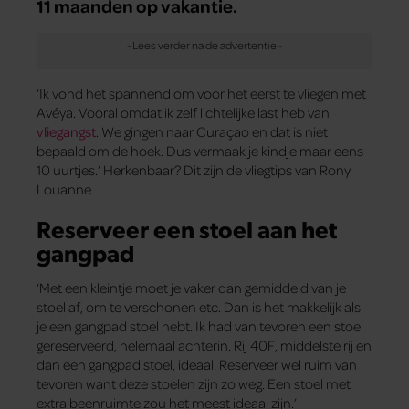
11 maanden op vakantie.
‘Ik vond het spannend om voor het eerst te vliegen met
Avéya. Vooral omdat ik zelf lichtelijke last heb van
vliegangst
. We gingen naar Curaçao en dat is niet
bepaald om de hoek. Dus vermaak je kindje maar eens
10 uurtjes.’ Herkenbaar? Dit zijn de vliegtips van Rony
Louanne.
Reserveer een
stoel aan het
gangpad
‘Met een kleintje moet je vaker dan gemiddeld van je
stoel af, om te verschonen etc. Dan is het makkelijk als
je een gangpad stoel hebt. Ik had van tevoren een stoel
gereserveerd, helemaal achterin. Rij 40F, middelste rij en
dan een gangpad stoel, ideaal. Reserveer wel ruim van
tevoren want deze stoelen zijn zo weg. Een stoel met
extra beenruimte zou het meest ideaal zijn.’