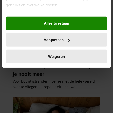
gebruikt en met welke doelen.
Als u het toestaat, willen we ook graag:
Alles toestaan
Informatie verzamelen over uw geografische
locatie, die tot een paar meter nauwkeurig kan zijn
Uw apparaat identificeren door het actief te
Aanpassen
scannen op specifieke eigenschappen (fingerprinting)
Lees meer over hoe uw persoonlijke gegevens worden
verwerkt en stel uw voorkeuren in het
detailgedeelte
in.
Weigeren
U kunt uw toestemming op elk moment wijzigen of
intrekken in de Cookieverklaring.
We gebruiken cookies om content en advertenties te
personaliseren, om functies voor social media te bieden
en om ons websiteverkeer te analyseren. Ook delen we
informatie over uw gebruik van onze site met onze
partners voor social media, adverteren en analyse. Deze
partners kunnen deze gegevens combineren met andere