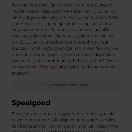
flesje en voorlezen. Op de heenvlucht naar Curaçao
hadden wij een dagvlucht. We stegen om 10:50 uur op.
Normaal gesproken slaapt Avéya tussen 11:00 en 14:00
uur. Helaas viel zij op Schiphol al in slaap, nét voordat
we gingen boarden. En natuurlijk was ze klaarwakker
toen we gingen zitten. Op de terugweg vertrokken we
om 20:00 uur, dus bedtijd voor Avéya. Ik trok haar
slaapzak in het vliegtuig aan, gaf haar al een fles voor we
überhaupt waren opgestegen en ze was in diepe slaap
tot een halfuur voor de landing. Echt ge-wel-dig!’ Wist je
trouwens dat
vliegangst
altijd gekoppeld is aan andere
angsten?
Speelgoed
‘
Probeer wat contact te leggen met medereizigers die
reizen met kinderen. Altijd fijn en handig als de kindjes
een beetje samen kunnen spelen, en jij kan kletsen met
een mede-ouder. Wellicht hebben zij ook ander