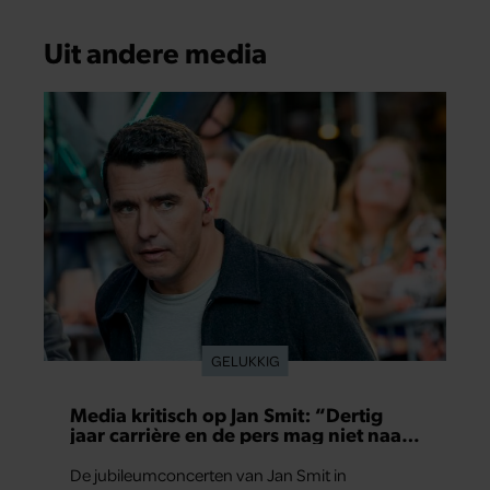
Uit andere media
GELUKKIG
Media kritisch op Jan Smit: “Dertig
jaar carrière en de pers mag niet naar
binnen”
De jubileumconcerten van Jan Smit in