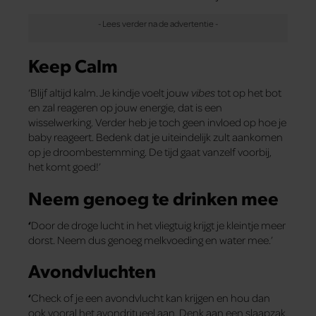
Keep Calm
‘Blijf altijd kalm. Je kindje voelt jouw
vibes
tot op het bot
en zal reageren op jouw energie, dat is een
wisselwerking. Verder heb je toch geen invloed op hoe je
baby reageert. Bedenk dat je uiteindelijk zult aankomen
op je droombestemming. De tijd gaat vanzelf voorbij,
het komt goed!’
Neem genoeg te drinken mee
‘
Door de droge lucht in het vliegtuig krijgt je kleintje meer
dorst. Neem dus genoeg melkvoeding en water mee.’
Avondvluchten
‘
Check of je een avondvlucht kan krijgen en hou dan
ook vooral het avondritueel aan. Denk aan een slaapzak,