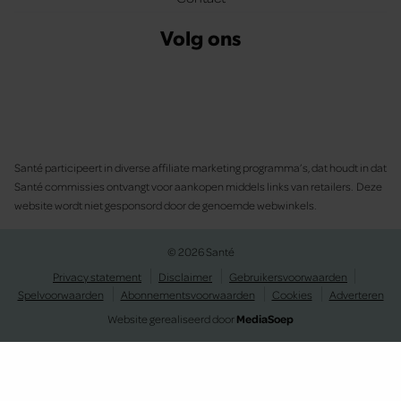
Volg ons
Santé participeert in diverse affiliate marketing programma’s, dat houdt in dat
Santé commissies ontvangt voor aankopen middels links van retailers. Deze
website wordt niet gesponsord door de genoemde webwinkels.
© 2026 Santé
Privacy statement
Disclaimer
Gebruikersvoorwaarden
Spelvoorwaarden
Abonnementsvoorwaarden
Cookies
Adverteren
Website gerealiseerd door
MediaSoep