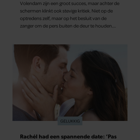
Volendam zijn een groot succes, maar achter de
schermen klinkt ook stevige kritiek. Niet op de
optredens zelf, maar op het besluit van de
zanger om de pers buiten de deur te houden.
Tijdens de uitzending van ‘Shownieuws’ uitten
verschillende entertainmentjournalisten hun
teleurstelling. Volgens hen is Jan Smit de
afgelopen jaren steeds moeilijker bereikbaar
geworden en gunt hij de media nauwelijks nog
interviews.
GELUKKIG
Rachél had een spannende date: ‘Pas