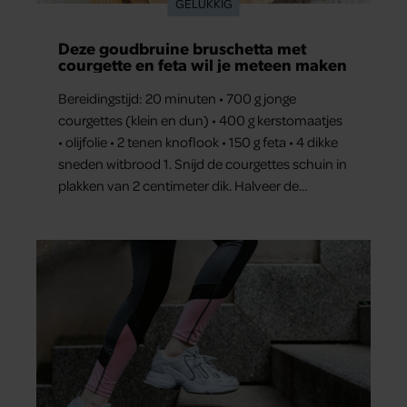
GELUKKIG
Deze goudbruine bruschetta met
courgette en feta wil je meteen maken
Bereidingstijd: 20 minuten • 700 g jonge
courgettes (klein en dun) • 400 g kerstomaatjes
• olijfolie • 2 tenen knoflook • 150 g feta • 4 dikke
sneden witbrood 1. Snijd de courgettes schuin in
plakken van 2 centimeter dik. Halveer de
tomaatjes. Pel en hak de knoflook. 2. Verhit een
scheut olie in…