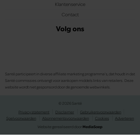
Klantenservice
Contact
Volg ons
Santé participeert in diverse affiliate marketing programma’s, dat houdt in dat
Santé commissies ontvangt voor aankopen middels links van retailers. Deze
website wordt niet gesponsord door de genoemde webwinkels.
© 2026 Santé
Privacy statement
Disclaimer
Gebruikersvoorwaarden
Spelvoorwaarden
Abonnementsvoorwaarden
Cookies
Adverteren
Website gerealiseerd door
MediaSoep