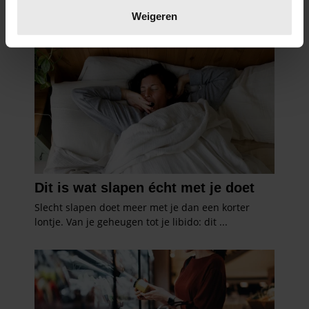
verwerkt en stel uw voorkeuren in het
detailgedeelte
in.
Weigeren
U kunt uw toestemming op elk moment wijzigen of
intrekken in de Cookieverklaring.
We gebruiken cookies om content en advertenties te
personaliseren, om functies voor social media te bieden
en om ons websiteverkeer te analyseren. Ook delen we
informatie over uw gebruik van onze site met onze
partners voor social media, adverteren en analyse. Deze
partners kunnen deze gegevens combineren met andere
informatie die u aan ze heeft verstrekt of die ze hebben
verzameld op basis van uw gebruik van hun services. U
gaat akkoord met onze cookies als u onze website blijft
gebruiken.