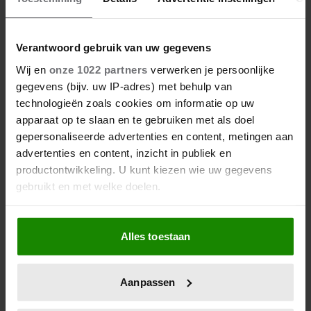
kosten)
Verantwoord gebruik van uw gegevens
Wij en
onze 1022 partners
verwerken je persoonlijke
gegevens (bijv. uw IP-adres) met behulp van
technologieën zoals cookies om informatie op uw
apparaat op te slaan en te gebruiken met als doel
gepersonaliseerde advertenties en content, metingen aan
advertenties en content, inzicht in publiek en
productontwikkeling. U kunt kiezen wie uw gegevens
gebruikt en met welke doelen.
Als u het toestaat, willen we ook graag:
Alles toestaan
Informatie verzamelen over uw geografische
locatie, die tot een paar meter nauwkeurig kan zijn
Uw apparaat identificeren door het actief te
Aanpassen
scannen op specifieke eigenschappen (fingerprinting)
Lees meer over hoe uw persoonlijke gegevens worden