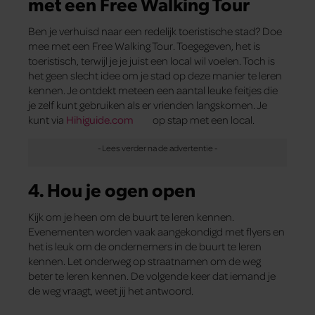
met een Free Walking Tour
Ben je verhuisd naar een redelijk toeristische stad? Doe
mee met een Free Walking Tour. Toegegeven, het is
toeristisch, terwijl je je juist een local wil voelen. Toch is
het geen slecht idee om je stad op deze manier te leren
kennen. Je ontdekt meteen een aantal leuke feitjes die
je zelf kunt gebruiken als er vrienden langskomen. Je
kunt via
Hihiguide.com
op stap met een local.
4. Hou je ogen open
Kijk om je heen om de buurt te leren kennen.
Evenementen worden vaak aangekondigd met flyers en
het is leuk om de ondernemers in de buurt te leren
kennen. Let onderweg op straatnamen om de weg
beter te leren kennen. De volgende keer dat iemand je
de weg vraagt, weet jij het antwoord.