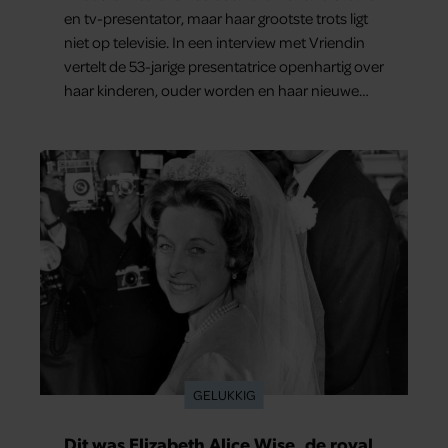
en tv-presentator, maar haar grootste trots ligt
niet op televisie. In een interview met Vriendin
vertelt de 53-jarige presentatrice openhartig over
haar kinderen, ouder worden en haar nieuwe
kinderboek Chill. Ook blikt ze terug op haar jeugd
en deelt ze welke levenslessen haar vandaag de
dag het meest bezighouden.
GELUKKIG
Dit was Elizabeth Alice Wise, de royal