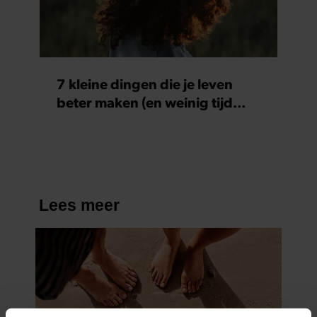
7 kleine dingen die je leven
beter maken (en weinig tijd
kosten)