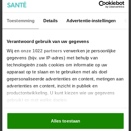
Toestemming
Details
Advertentie-instellingen
Ov
Verantwoord gebruik van uw gegevens
Wij en
onze 1022 partners
verwerken je persoonlijke
gegevens (bijv. uw IP-adres) met behulp van
technologieën zoals cookies om informatie op uw
apparaat op te slaan en te gebruiken met als doel
gepersonaliseerde advertenties en content, metingen aan
advertenties en content, inzicht in publiek en
productontwikkeling. U kunt kiezen wie uw gegevens
gebruikt en met welke doelen.
Als u het toestaat, willen we ook graag:
Alles toestaan
Informatie verzamelen over uw geografische
locatie, die tot een paar meter nauwkeurig kan zijn