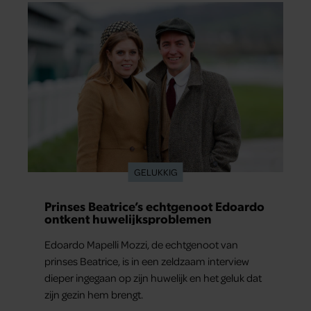
dat hij lange tijd vooral overleefde en steeds
verder van zijn gevoel verwijderd raakte.
GELUKKIG
Prinses Beatrice’s echtgenoot Edoardo
ontkent huwelijksproblemen
Edoardo Mapelli Mozzi, de echtgenoot van
prinses Beatrice, is in een zeldzaam interview
dieper ingegaan op zijn huwelijk en het geluk dat
zijn gezin hem brengt.