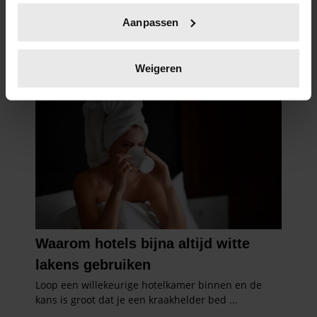
Uw apparaat identificeren door het actief te
Aanpassen
scannen op specifieke eigenschappen (fingerprinting)
Lees meer over hoe uw persoonlijke gegevens worden
verwerkt en stel uw voorkeuren in het
detailgedeelte
in.
Weigeren
U kunt uw toestemming op elk moment wijzigen of
intrekken in de Cookieverklaring.
We gebruiken cookies om content en advertenties te
personaliseren, om functies voor social media te bieden
en om ons websiteverkeer te analyseren. Ook delen we
informatie over uw gebruik van onze site met onze
partners voor social media, adverteren en analyse. Deze
partners kunnen deze gegevens combineren met andere
informatie die u aan ze heeft verstrekt of die ze hebben
verzameld op basis van uw gebruik van hun services. U
gaat akkoord met onze cookies als u onze website blijft
gebruiken.