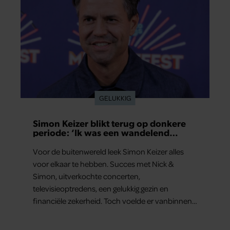
GELUKKIG
Simon Keizer blikt terug op donkere
periode: ‘Ik was een wandelend
hoofd’
Voor de buitenwereld leek Simon Keizer alles
voor elkaar te hebben. Succes met Nick &
Simon, uitverkochte concerten,
televisieoptredens, een gelukkig gezin en
financiële zekerheid. Toch voelde er vanbinnen
al jaren iets niet goed. In een openhartig
interview met ‘MAX Magazine’ vertelt de zanger