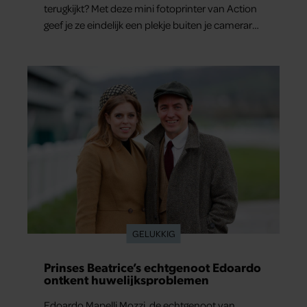
terugkijkt? Met deze mini fotoprinter van Action
geef je ze eindelijk een plekje buiten je camerarol.
En het leuke: binnen één minuut heb je jouw
foto al in handen.
GELUKKIG
Prinses Beatrice’s echtgenoot Edoardo
ontkent huwelijksproblemen
Edoardo Mapelli Mozzi, de echtgenoot van