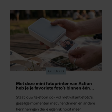
gezamenlijke verleden. Vooral de woning aan de
Lange Leidsedwarsstraat roept een stortvloed
aan herinneringen op. Daar begon hun leven
samen en werd dochter Lola geboren.
GELUKKIG
Met deze mini fotoprinter van Action
heb je je favoriete foto’s binnen één
minuut in handen
Staat jouw telefoon ook vol met vakantiefoto’s,
gezellige momenten met vriendinnen en andere
herinneringen die je eigenlijk nooit meer