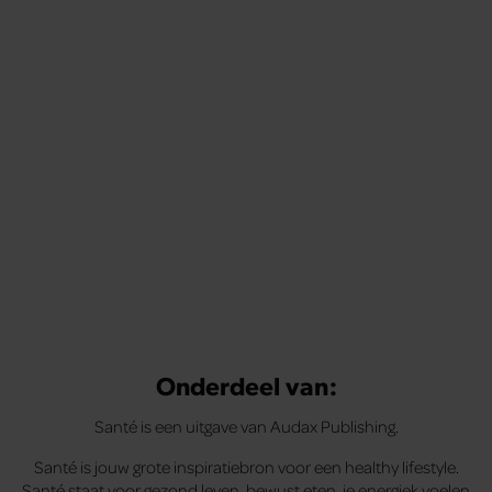
Tips om je lekker in je vel te voelen
Met de Santé nieuwsbrief ontvang je elke week
tips om je energiek, ontspannen en in balans
te voelen.
Onderdeel van:
Santé is een uitgave van Audax Publishing.
Santé is jouw grote inspiratiebron voor een healthy lifestyle.
Santé staat voor gezond leven, bewust eten, je energiek voelen