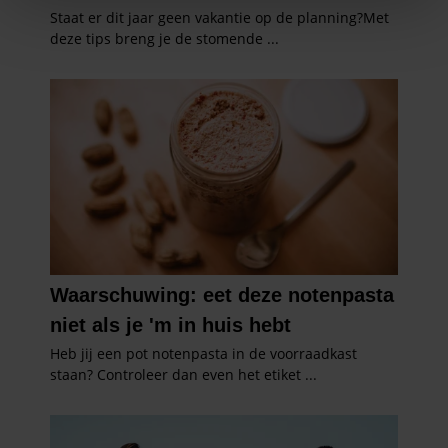
We gebruiken cookies om content en advertenties te
personaliseren, om functies voor social media te bieden
en om ons websiteverkeer te analyseren. Ook delen we
informatie over uw gebruik van onze site met onze
partners voor social media, adverteren en analyse. Deze
partners kunnen deze gegevens combineren met andere
informatie die u aan ze heeft verstrekt of die ze hebben
verzameld op basis van uw gebruik van hun services. U
gaat akkoord met onze cookies als u onze website blijft
gebruiken.