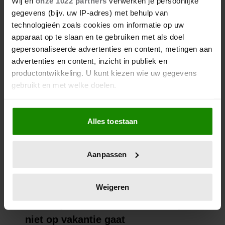
Wij en
onze 1022 partners
verwerken je persoonlijke
gegevens (bijv. uw IP-adres) met behulp van
technologieën zoals cookies om informatie op uw
apparaat op te slaan en te gebruiken met als doel
gepersonaliseerde advertenties en content, metingen aan
advertenties en content, inzicht in publiek en
productontwikkeling. U kunt kiezen wie uw gegevens
gebruikt en met welke doelen.
Als u het toestaat, willen we ook graag:
Alles toestaan
Informatie verzamelen over uw geografische
locatie, die tot een paar meter nauwkeurig kan zijn
Uw apparaat identificeren door het actief te
Aanpassen
scannen op specifieke eigenschappen (fingerprinting)
Lees meer over hoe uw persoonlijke gegevens worden
verwerkt en stel uw voorkeuren in het
detailgedeelte
in.
Weigeren
U kunt uw toestemming op elk moment wijzigen of
intrekken in de Cookieverklaring.