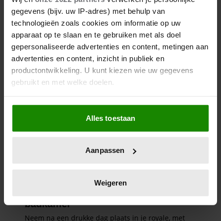
gegevens (bijv. uw IP-adres) met behulp van
technologieën zoals cookies om informatie op uw
apparaat op te slaan en te gebruiken met als doel
gepersonaliseerde advertenties en content, metingen aan
advertenties en content, inzicht in publiek en
productontwikkeling. U kunt kiezen wie uw gegevens
gebruikt en met welke doelen.
Als u het toestaat, willen we ook graag:
Alles toestaan
Informatie verzamelen over uw geografische
locatie, die tot een paar meter nauwkeurig kan zijn
Uw apparaat identificeren door het actief te
Aanpassen
scannen op specifieke eigenschappen (fingerprinting)
Lees meer over hoe uw persoonlijke gegevens worden
verwerkt en stel uw voorkeuren in het
detailgedeelte
in.
Weigeren
U kunt uw toestemming op elk moment wijzigen of
intrekken in de Cookieverklaring.