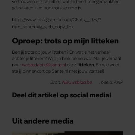
vertrouwen in zichzelf en wat ze heeft meegemaakt en
wil ze laten zien hoe trots ze erop is.
https://www.instagram.com/p/CFhtu__j9zy/?
utm_source=ig_web_copy_link
Oproep: trots op mijn litteken
Ben jij trots op jouw litteken? En wat is het verhaal
achter je litteken? Wij zijn heel benieuwd! Mail je verhaal
naar
webredactie@sante.nl
o.v.v.
litteken
. En wie weet
sta jij binnenkort op Sante.nl met jouw verhaal!
Bron:
Nieuwsblad.be
, beeld: ANP
Deel dit artikel op social media!
Uit andere media