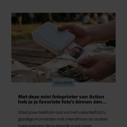
gezamenlijke verleden. Vooral de woning aan de
Lange Leidsedwarsstraat roept een stortvloed
aan herinneringen op. Daar begon hun leven
samen en werd dochter Lola geboren.
GELUKKIG
Met deze mini fotoprinter van Action
heb je je favoriete foto’s binnen één
minuut in handen
Staat jouw telefoon ook vol met vakantiefoto’s,
gezellige momenten met vriendinnen en andere
herinneringen die je eigenlijk nooit meer