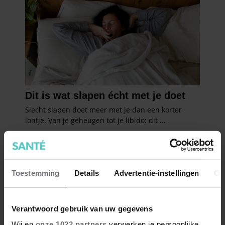
Toestemming
Details
Advertentie-instellingen
Ov
Verantwoord gebruik van uw gegevens
Wij en
onze 1022 partners
verwerken je persoonlijke