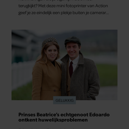
terugkijkt? Met deze mini fotoprinter van Action
geef je ze eindelijk een plekje buiten je camerarol.
En het leuke: binnen één minuut heb je jouw
foto al in handen.
GELUKKIG
Prinses Beatrice’s echtgenoot Edoardo
ontkent huwelijksproblemen