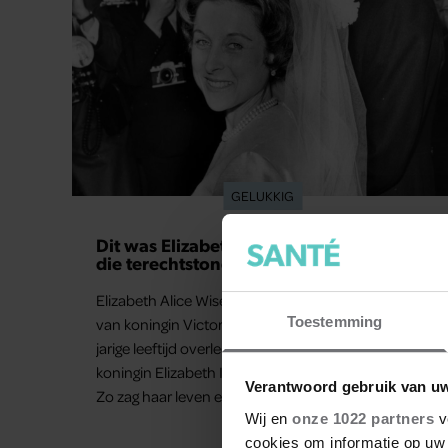
GELUKKIG
Dit was Elizabeth Alice Wise, de royal
die terechtstond voor de dood van haar
baby
Elizabeth Alice Wise, de achter-achterkleindochter
Toestemming
van koningin Victoria is afgelopen week op 89-
jarige leeftijd overleden. Achter de verre nicht van
koningin Elizabeth II gaat een heftig verhaal schuil.
Verantwoord gebruik van u
Zo zag haar leven eruit.
Wij en
onze 1022 partners
v
cookies om informatie op uw 