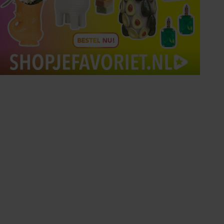
Tips om je lekker in je vel
te voelen
Met de Santé nieuwsbrief ontvang je elke
week tips om je energiek, ontspannen en in
balans te voelen.