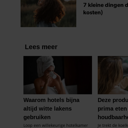
7 kleine dingen d
kosten)