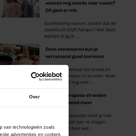
Over
p van technologieën zoals
erde advertenties en content,