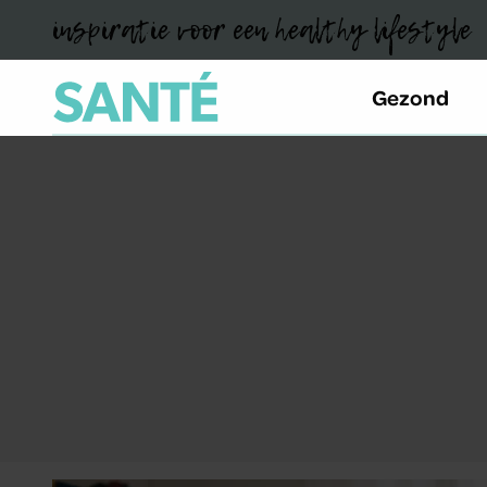
inspiratie voor een healthy lifestyle
Gezond