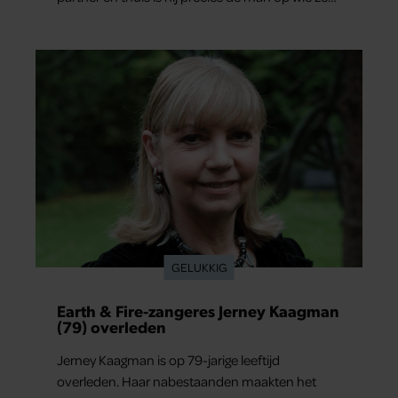
verliefd werd: lief, zorgzaam en grappig. Toch
merkt ze dat ze zich steeds vaker schaamt zodra
ze samen onder de mensen zijn.
GELUKKIG
Earth & Fire-zangeres Jerney Kaagman
(79) overleden
Jerney Kaagman is op 79-jarige leeftijd
overleden. Haar nabestaanden maakten het