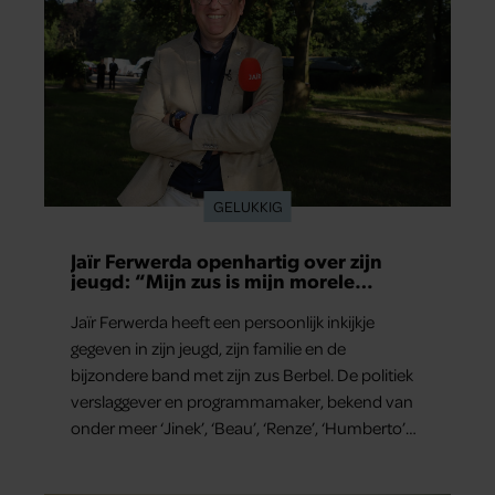
GELUKKIG
Jaïr Ferwerda openhartig over zijn
jeugd: “Mijn zus is mijn morele
kompas”
Jaïr Ferwerda heeft een persoonlijk inkijkje
gegeven in zijn jeugd, zijn familie en de
bijzondere band met zijn zus Berbel. De politiek
verslaggever en programmamaker, bekend van
onder meer ‘Jinek’, ‘Beau’, ‘Renze’, ‘Humberto’
en ‘RTL Tonight’, vertelt dat juist zijn opvoeding
de basis vormde voor zijn carrière. Nog altijd kan