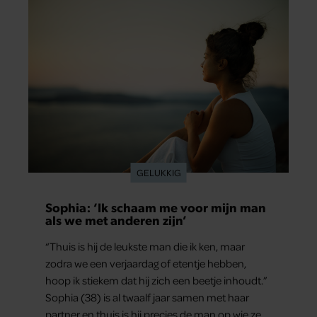
hij voor advies bij zijn zus terecht.
GELUKKIG
Sophia: ‘Ik schaam me voor mijn man
als we met anderen zijn’
“Thuis is hij de leukste man die ik ken, maar
zodra we een verjaardag of etentje hebben,
hoop ik stiekem dat hij zich een beetje inhoudt.”
Sophia (38) is al twaalf jaar samen met haar
partner en thuis is hij precies de man op wie ze