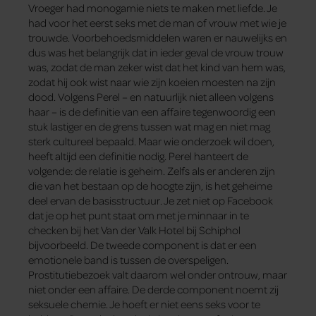
Vroeger had monogamie niets te maken met liefde. Je
had voor het eerst seks met de man of vrouw met wie je
trouwde. Voorbehoedsmiddelen waren er nauwelijks en
dus was het belangrijk dat in ieder geval de vrouw trouw
was, zodat de man zeker wist dat het kind van hem was,
zodat hij ook wist naar wie zijn koeien moesten na zijn
dood. Volgens Perel – en natuurlijk niet alleen volgens
haar – is de definitie van een affaire tegenwoordig een
stuk lastiger en de grens tussen wat mag en niet mag
sterk cultureel bepaald. Maar wie onderzoek wil doen,
heeft altijd een definitie nodig. Perel hanteert de
volgende: de relatie is geheim. Zelfs als er anderen zijn
die van het bestaan op de hoogte zijn, is het geheime
deel ervan de basisstructuur. Je zet niet op Facebook
dat je op het punt staat om met je minnaar in te
checken bij het Van der Valk Hotel bij Schiphol
bijvoorbeeld. De tweede component is dat er een
emotionele band is tussen de overspeligen.
Prostitutiebezoek valt daarom wel onder ontrouw, maar
niet onder een affaire. De derde component noemt zij
seksuele chemie. Je hoeft er niet eens seks voor te