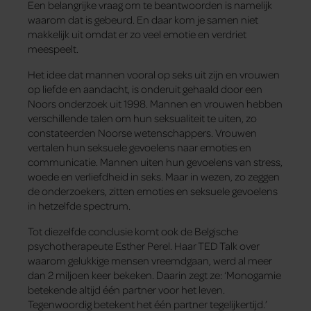
Een belangrijke vraag om te beantwoorden is namelijk
waarom dat is gebeurd. En daar kom je samen niet
makkelijk uit omdat er zo veel emotie en verdriet
meespeelt.
Het idee dat mannen vooral op seks uit zijn en vrouwen
op liefde en aandacht, is onderuit gehaald door een
Noors onderzoek uit 1998. Mannen en vrouwen hebben
verschillende talen om hun seksualiteit te uiten, zo
constateerden Noorse wetenschappers. Vrouwen
vertalen hun seksuele gevoelens naar emoties en
communicatie. Mannen uiten hun gevoelens van stress,
woede en verliefdheid in seks. Maar in wezen, zo zeggen
de onderzoekers, zitten emoties en seksuele gevoelens
in hetzelfde spectrum.
Tot diezelfde conclusie komt ook de Belgische
psychotherapeute Esther Perel. Haar TED Talk over
waarom gelukkige mensen vreemdgaan, werd al meer
dan 2 miljoen keer bekeken. Daarin zegt ze: ‘Monogamie
betekende altijd één partner voor het leven.
Tegenwoordig betekent het één partner tegelijkertijd.’