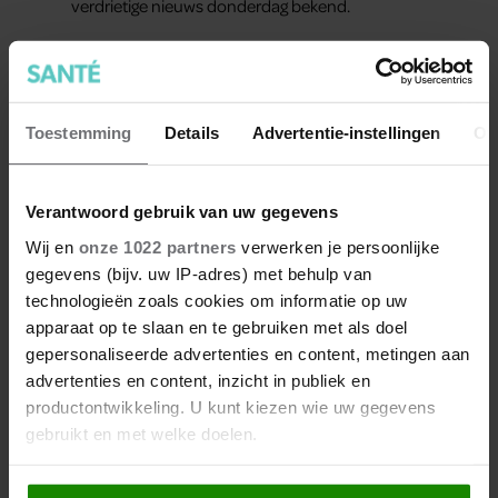
verdrietige nieuws donderdag bekend.
Toestemming
Details
Advertentie-instellingen
Ov
Meer van Santé
Verantwoord gebruik van uw gegevens
Wij en
onze 1022 partners
verwerken je persoonlijke
gegevens (bijv. uw IP-adres) met behulp van
technologieën zoals cookies om informatie op uw
apparaat op te slaan en te gebruiken met als doel
gepersonaliseerde advertenties en content, metingen aan
advertenties en content, inzicht in publiek en
productontwikkeling. U kunt kiezen wie uw gegevens
gebruikt en met welke doelen.
Wat als je stiekem verliefd op
Als u het toestaat, willen we ook graag: