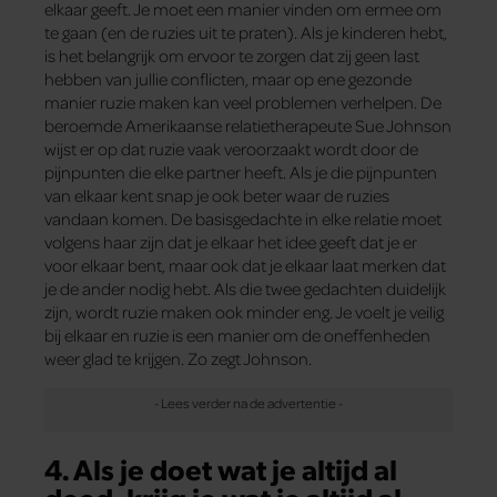
elkaar geeft. Je moet een manier vinden om ermee om
te gaan (en de ruzies uit te praten). Als je kinderen hebt,
is het belangrijk om ervoor te zorgen dat zij geen last
hebben van jullie conflicten, maar op ene gezonde
manier ruzie maken kan veel problemen verhelpen. De
beroemde Amerikaanse relatietherapeute Sue Johnson
wijst er op dat ruzie vaak veroorzaakt wordt door de
pijnpunten die elke partner heeft. Als je die pijnpunten
van elkaar kent snap je ook beter waar de ruzies
vandaan komen. De basisgedachte in elke relatie moet
volgens haar zijn dat je elkaar het idee geeft dat je er
voor elkaar bent, maar ook dat je elkaar laat merken dat
je de ander nodig hebt. Als die twee gedachten duidelijk
zijn, wordt ruzie maken ook minder eng. Je voelt je veilig
bij elkaar en ruzie is een manier om de oneffenheden
weer glad te krijgen. Zo zegt Johnson.
4. Als je doet wat je altijd al
deed, krijg je wat je altijd al