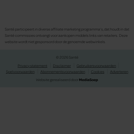
Santé participeert in diverse affiliate marketing programma’s, dat houdt in dat
Santé commissies ontvangt voor aankopen middels links van retailers. Deze
website wordt niet gesponsord door de genoemde webwinkels.
© 2026 Santé
Privacy statement
Disclaimer
Gebruikersvoorwaarden
Spelvoorwaarden
Abonnementsvoorwaarden
Cookies
Adverteren
Website gerealiseerd door
MediaSoep