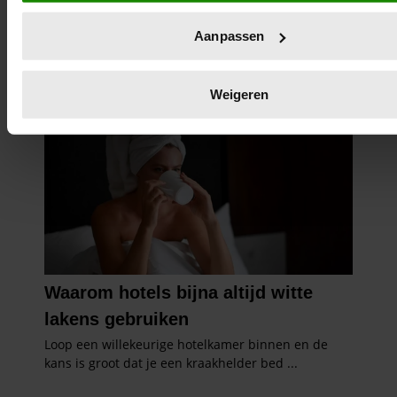
specifieke eigenschappen (fingerprinting)
Lees meer over hoe uw persoonlijke gegevens worden verwe
Aanpassen
stel uw voorkeuren in het
detailgedeelte
in. U kunt uw toes
op elk moment wijzigen of intrekken in de Cookieverklaring.
Weigeren
We gebruiken cookies om content en advertenties te persona
om functies voor social media te bieden en om ons websitev
analyseren. Ook delen we informatie over uw gebruik van on
met onze partners voor social media, adverteren en analyse
partners kunnen deze gegevens combineren met andere info
u aan ze heeft verstrekt of die ze hebben verzameld op basi
gebruik van hun services. U gaat akkoord met onze cookies 
onze website blijft gebruiken.