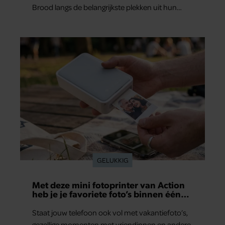
Brood langs de belangrijkste plekken uit hun
gezamenlijke verleden. Vooral de woning aan de
Lange Leidsedwarsstraat roept een stortvloed
aan herinneringen op. Daar begon hun leven
samen en werd dochter Lola geboren.
GELUKKIG
Met deze mini fotoprinter van Action
heb je je favoriete foto’s binnen één
minuut in handen
Staat jouw telefoon ook vol met vakantiefoto’s,
gezellige momenten met vriendinnen en andere