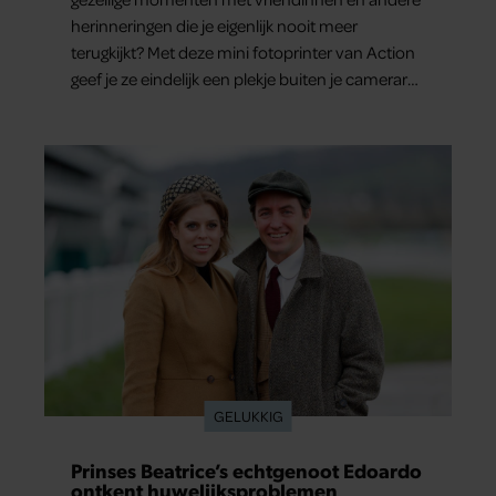
herinneringen die je eigenlijk nooit meer
terugkijkt? Met deze mini fotoprinter van Action
geef je ze eindelijk een plekje buiten je camerarol.
En het leuke: binnen één minuut heb je jouw
foto al in handen.
GELUKKIG
Prinses Beatrice’s echtgenoot Edoardo
ontkent huwelijksproblemen