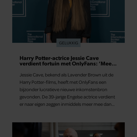
GELUKKIG
Harry Potter-actrice Jessie Cave
verdient fortuin met OnlyFans: ‘Meer
dan in hele acteercarrière’
Jessie Cave, bekend als Lavender Brown uit de
Harry Potter-films, heeft met OnlyFans een
bijzonder lucratieve nieuwe inkomstenbron
gevonden. De 39-jarige Engelse actrice verdient
er naar eigen zeggen inmiddels meer mee dan
met al haar acteerwerk bij elkaar.