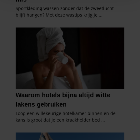
personaliseren, om functies voor social media te bieden
en om ons websiteverkeer te analyseren. Ook delen we
informatie over uw gebruik van onze site met onze
partners voor social media, adverteren en analyse. Deze
partners kunnen deze gegevens combineren met andere
informatie die u aan ze heeft verstrekt of die ze hebben
verzameld op basis van uw gebruik van hun services. U
gaat akkoord met onze cookies als u onze website blijft
gebruiken.