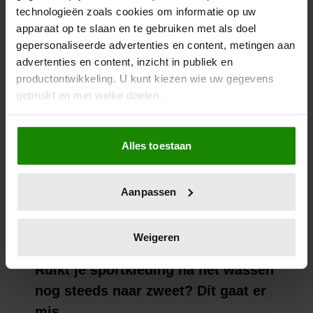
technologieën zoals cookies om informatie op uw
apparaat op te slaan en te gebruiken met als doel
gepersonaliseerde advertenties en content, metingen aan
advertenties en content, inzicht in publiek en
productontwikkeling. U kunt kiezen wie uw gegevens
gebruikt en met welke doelen.
Als u het toestaat, willen we ook graag:
Alles toestaan
Informatie verzamelen over uw geografische
locatie, die tot een paar meter nauwkeurig kan zijn
Uw apparaat identificeren door het actief te
Aanpassen
scannen op specifieke eigenschappen (fingerprinting)
Lees meer over hoe uw persoonlijke gegevens worden
verwerkt en stel uw voorkeuren in het
detailgedeelte
in.
Weigeren
U kunt uw toestemming op elk moment wijzigen of
intrekken in de Cookieverklaring.
We gebruiken cookies om content en advertenties te