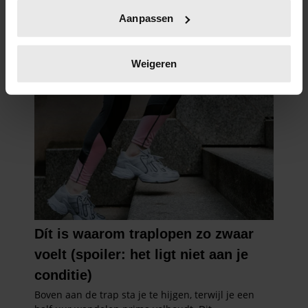
Uw apparaat identificeren door het actief te
Aanpassen
scannen op specifieke eigenschappen (fingerprinting)
Lees meer over hoe uw persoonlijke gegevens worden
verwerkt en stel uw voorkeuren in het
detailgedeelte
in.
Weigeren
U kunt uw toestemming op elk moment wijzigen of
intrekken in de Cookieverklaring.
We gebruiken cookies om content en advertenties te
personaliseren, om functies voor social media te bieden
en om ons websiteverkeer te analyseren. Ook delen we
informatie over uw gebruik van onze site met onze
partners voor social media, adverteren en analyse. Deze
partners kunnen deze gegevens combineren met andere
informatie die u aan ze heeft verstrekt of die ze hebben
verzameld op basis van uw gebruik van hun services. U
gaat akkoord met onze cookies als u onze website blijft
gebruiken.