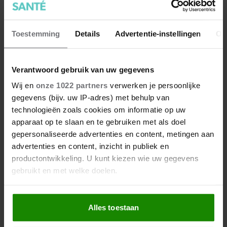
7 kleine dingen die je leven
beter maken (en weinig tijd
Toestemming
Details
Advertentie-instellingen
Ov
kosten)
Verantwoord gebruik van uw gegevens
Wij en
onze 1022 partners
verwerken je persoonlijke
gegevens (bijv. uw IP-adres) met behulp van
technologieën zoals cookies om informatie op uw
apparaat op te slaan en te gebruiken met als doel
gepersonaliseerde advertenties en content, metingen aan
advertenties en content, inzicht in publiek en
productontwikkeling. U kunt kiezen wie uw gegevens
gebruikt en met welke doelen.
Als u het toestaat, willen we ook graag:
Alles toestaan
Informatie verzamelen over uw geografische
locatie, die tot een paar meter nauwkeurig kan zijn