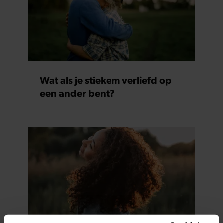
Wat als je stiekem verliefd op
een ander bent?