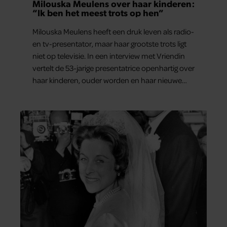
Milouska Meulens over haar kinderen:
“Ik ben het meest trots op hen”
Milouska Meulens heeft een druk leven als radio-
en tv-presentator, maar haar grootste trots ligt
niet op televisie. In een interview met Vriendin
vertelt de 53-jarige presentatrice openhartig over
haar kinderen, ouder worden en haar nieuwe
kinderboek Chill. Ook blikt ze terug op haar jeugd
en deelt ze welke levenslessen haar vandaag de
dag het meest bezighouden.