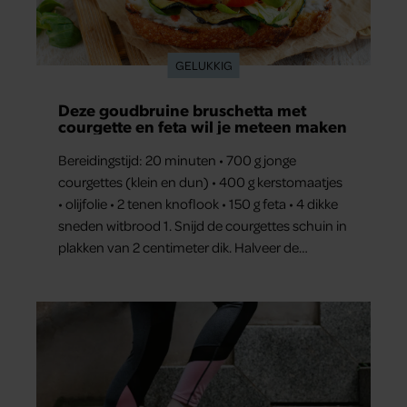
GELUKKIG
Deze goudbruine bruschetta met
courgette en feta wil je meteen maken
Bereidingstijd: 20 minuten • 700 g jonge
courgettes (klein en dun) • 400 g kerstomaatjes
• olijfolie • 2 tenen knoflook • 150 g feta • 4 dikke
sneden witbrood 1. Snijd de courgettes schuin in
plakken van 2 centimeter dik. Halveer de
tomaatjes. Pel en hak de knoflook. 2. Verhit een
scheut olie in…