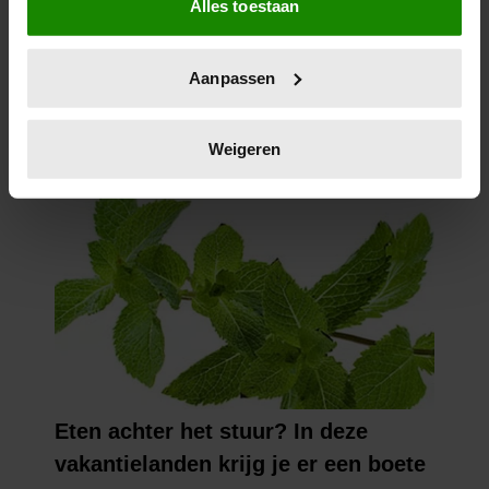
Alles toestaan
Informatie verzamelen over uw geografische
locatie, die tot een paar meter nauwkeurig kan zijn
Uw apparaat identificeren door het actief te
Aanpassen
scannen op specifieke eigenschappen (fingerprinting)
Lees meer over hoe uw persoonlijke gegevens worden
verwerkt en stel uw voorkeuren in het
detailgedeelte
in.
Weigeren
U kunt uw toestemming op elk moment wijzigen of
intrekken in de Cookieverklaring.
We gebruiken cookies om content en advertenties te
personaliseren, om functies voor social media te bieden
en om ons websiteverkeer te analyseren. Ook delen we
informatie over uw gebruik van onze site met onze
partners voor social media, adverteren en analyse. Deze
partners kunnen deze gegevens combineren met andere
informatie die u aan ze heeft verstrekt of die ze hebben
verzameld op basis van uw gebruik van hun services. U
gaat akkoord met onze cookies als u onze website blijft
gebruiken.