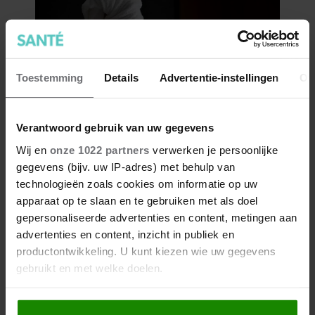
Toestemming
Details
Advertentie-instellingen
Ov
Verantwoord gebruik van uw gegevens
Wij en
onze 1022 partners
verwerken je persoonlijke
gegevens (bijv. uw IP-adres) met behulp van
technologieën zoals cookies om informatie op uw
apparaat op te slaan en te gebruiken met als doel
gepersonaliseerde advertenties en content, metingen aan
advertenties en content, inzicht in publiek en
productontwikkeling. U kunt kiezen wie uw gegevens
gebruikt en met welke doelen.
Als u het toestaat, willen we ook graag: