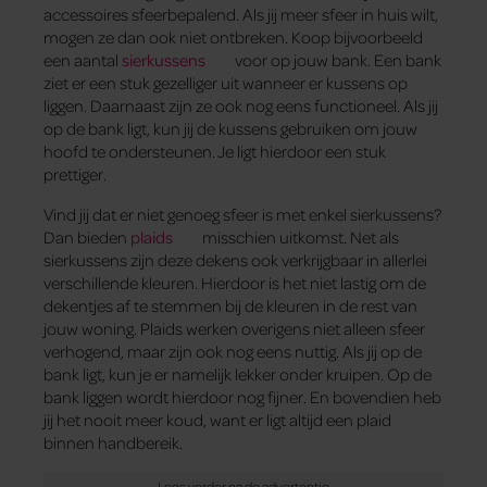
accessoires sfeerbepalend. Als jij meer sfeer in huis wilt,
mogen ze dan ook niet ontbreken. Koop bijvoorbeeld
een aantal
sierkussens
voor op jouw bank. Een bank
ziet er een stuk gezelliger uit wanneer er kussens op
liggen. Daarnaast zijn ze ook nog eens functioneel. Als jij
op de bank ligt, kun jij de kussens gebruiken om jouw
hoofd te ondersteunen. Je ligt hierdoor een stuk
prettiger.
Vind jij dat er niet genoeg sfeer is met enkel sierkussens?
Dan bieden
plaids
misschien uitkomst. Net als
sierkussens zijn deze dekens ook verkrijgbaar in allerlei
verschillende kleuren. Hierdoor is het niet lastig om de
dekentjes af te stemmen bij de kleuren in de rest van
jouw woning. Plaids werken overigens niet alleen sfeer
verhogend, maar zijn ook nog eens nuttig. Als jij op de
bank ligt, kun je er namelijk lekker onder kruipen. Op de
bank liggen wordt hierdoor nog fijner. En bovendien heb
jij het nooit meer koud, want er ligt altijd een plaid
binnen handbereik.