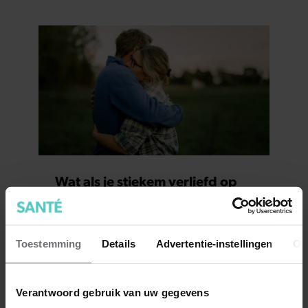
Wat als je stiekem verliefd op
een ander bent?
Toestemming
Details
Advertentie-instellingen
Ov
Verantwoord gebruik van uw gegevens