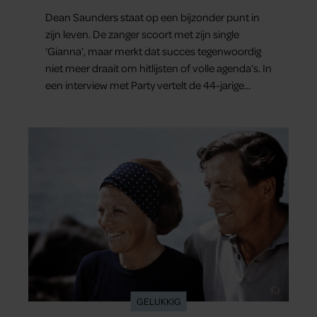
en gezondheid”
Dean Saunders staat op een bijzonder punt in
zijn leven. De zanger scoort met zijn single
‘Gianna’, maar merkt dat succes tegenwoordig
niet meer draait om hitlijsten of volle agenda’s. In
een interview met Party vertelt de 44-jarige
artiest dat hij bewust gas terugneemt. Zijn gezin
staat voorop en ook over het gemis van zijn
oudste zoon London spreekt hij openhartig.
GELUKKIG