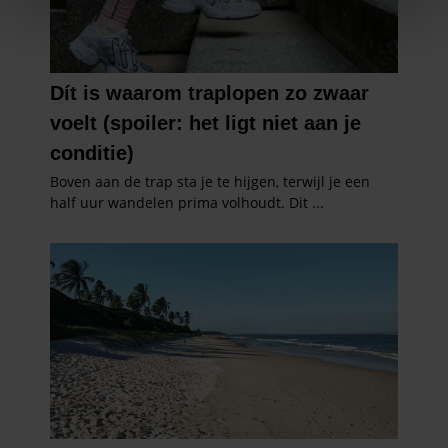
We gebruiken cookies om content en advertenties te
personaliseren, om functies voor social media te bieden
en om ons websiteverkeer te analyseren. Ook delen we
informatie over uw gebruik van onze site met onze
partners voor social media, adverteren en analyse. Deze
partners kunnen deze gegevens combineren met andere
informatie die u aan ze heeft verstrekt of die ze hebben
verzameld op basis van uw gebruik van hun services. U
gaat akkoord met onze cookies als u onze website blijft
gebruiken.