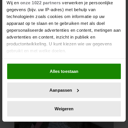
Wij en
onze 1022 partners
verwerken je persoonlijke
gegevens (bijv. uw IP-adres) met behulp van
technologieën zoals cookies om informatie op uw
apparaat op te slaan en te gebruiken met als doel
gepersonaliseerde advertenties en content, metingen aan
advertenties en content, inzicht in publiek en
productontwikkeling. U kunt kiezen wie uw gegevens
gebruikt en met welke doelen.
Als u het toestaat, willen we ook graag:
Alles toestaan
Informatie verzamelen over uw geografische
locatie, die tot een paar meter nauwkeurig kan zijn
Uw apparaat identificeren door het actief te
Aanpassen
scannen op specifieke eigenschappen (fingerprinting)
Lees meer over hoe uw persoonlijke gegevens worden
verwerkt en stel uw voorkeuren in het
detailgedeelte
in.
Weigeren
U kunt uw toestemming op elk moment wijzigen of
intrekken in de Cookieverklaring.