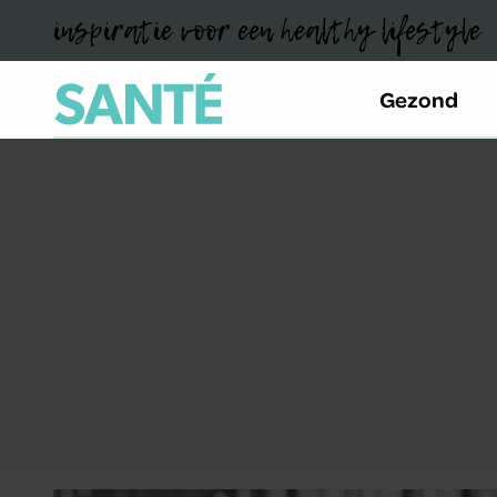
inspiratie voor een healthy lifestyle
Gezond