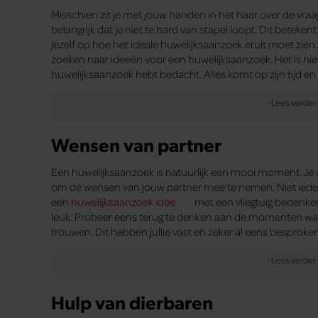
Misschien zit je met jouw handen in het haar over de vra
belangrijk dat je niet te hard van stapel loopt. Dit beteken
jezelf op hoe het ideale huwelijksaanzoek eruit moet zien.
zoeken naar ideeën voor een huwelijksaanzoek. Het is niet 
huwelijksaanzoek hebt bedacht. Alles komt op zijn tijd e
Wensen van partner
Een huwelijksaanzoek is natuurlijk een mooi moment. Je w
om de wensen van jouw partner mee te nemen. Niet iederee
een
huwelijksaanzoek idee
met een vliegtuig bedenken
leuk. Probeer eens terug te denken aan de momenten waa
trouwen. Dit hebben jullie vast en zeker al eens besproken.
Hulp van dierbaren