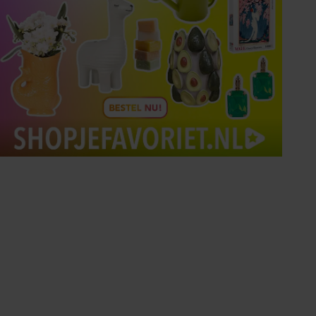
Tips om je lekker in je vel
te voelen
Met de Santé nieuwsbrief ontvang je elke
week tips om je energiek, ontspannen en in
balans te voelen.