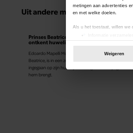
metingen aan advertenties en
Uit andere media
en met welke doelen.
GELUKKIG
Als u het toestaat, willen we
Informatie verzamelen
Prinses Beatrice’s echtgenoot Edoardo
ontkent huwelijksproblemen
Uw apparaat identific
Lees meer over hoe uw perso
Edoardo Mapelli Mozzi, de echtgenoot van prinses
Weigeren
toestemming op elk moment wi
Beatrice, is in een zeldzaam interview dieper
ingegaan op zijn huwelijk en het geluk dat zijn gezin
We gebruiken cookies om cont
hem brengt.
websiteverkeer te analyseren
media, adverteren en analys
verstrekt of die ze hebben v
onze website blijft gebruiken.