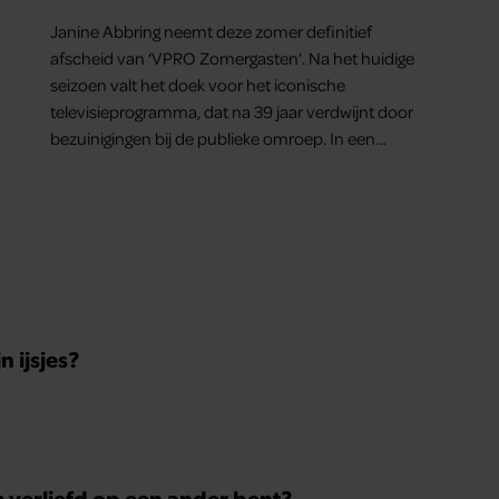
mag uitdoen”
Janine Abbring neemt deze zomer definitief
afscheid van ‘VPRO Zomergasten’. Na het huidige
seizoen valt het doek voor het iconische
televisieprogramma, dat na 39 jaar verdwijnt door
bezuinigingen bij de publieke omroep. In een
interview met Leeuwarder Courant vertelt de
presentatrice hoe dubbel dat voor haar voelt.
Hoewel ze uitkijkt naar de laatste reeks, vindt ze
het ook verdrietig dat een televisieklassieker
verdwijnt.
 ijsjes?
m verliefd op een ander bent?