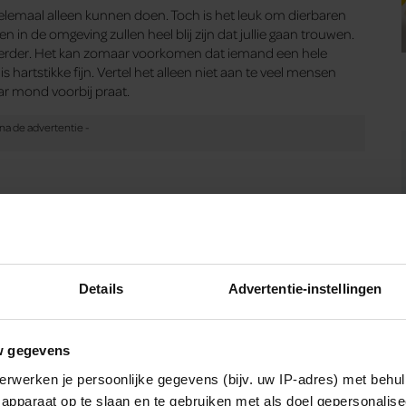
elemaal alleen kunnen doen. Toch is het leuk om dierbaren
in de omgeving zullen heel blij zijn dat jullie gaan trouwen.
verder. Het kan zomaar voorkomen dat iemand een hele
hartstikke fijn. Vertel het alleen niet aan te veel mensen
ar mond voorbij praat.
en vastleggen? Dat is in veel gevallen mogelijk. Je kan
jn zelfs gespecialiseerd in het vastleggen van
oorhebben dat jullie gefotografeerd of gefilmd worden. Het is
Als alles gelukt is, hebben jullie mooi beeldmateriaal van die
Details
Advertentie-instellingen
Dit is een gesponsord artikel.
w gegevens
erwerken je persoonlijke gegevens (bijv. uw IP-adres) met behul
apparaat op te slaan en te gebruiken met als doel gepersonalise