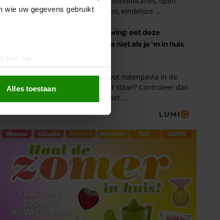
en wie uw gegevens gebruikt
g kan zijn
erprinting)
t
detailgedeelte
in. U kunt uw
Alles toestaan
 media te bieden en om ons
ze partners voor social
nformatie die u aan ze heeft
oord met onze cookies als u