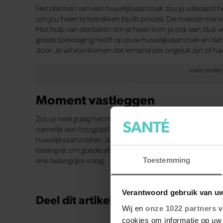
Het plannen van een huwelijksaanzoek zou je uiteraard h
om jou heen te betrekken bij dit proces. De meeste mensen 
Met hulp van dierbaren om je heen kom je ook een stuk 
goede toevoeging heeft op jouw huwelijksaanzoek en dat is 
door. Je wil voorkomen dat iemand per ongeluk zijn of ha
Moment vastleggen
Zou je heel graag het moment van het huwelijksaanzoek will
namelijk een fotograaf inschakelen. Sommige fotografen zi
huwelijksaanzoeken. Jouw partner zal het dan echt niet d
belangrijk om goede afspraken te maken met de fotograaf. 
ene belangrijke vraag.
Toestemming
Verantwoord gebruik van u
Deel dit artikel op social media!
Wij en
onze 1022 partners
v
cookies om informatie op uw 