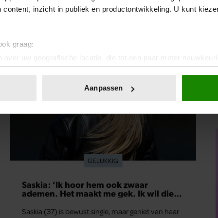
 content, inzicht in publiek en productontwikkeling. U kunt kiez
 ook graag:
 over uw geografische locatie, die tot een paar meter nauwkeuri
eren door het actief te scannen op specifieke eigenschappen (fing
onlijke gegevens worden verwerkt en stel uw voorkeuren in he
Aanpassen
jzigen of intrekken in de Cookieverklaring.
ent en advertenties te personaliseren, om functies voor social
. Ook delen we informatie over uw gebruik van onze site met on
e. Deze partners kunnen deze gegevens combineren met andere i
erzameld op basis van uw gebruik van hun services. U gaat akk
GELUKKIG
Saskia: ‘Ik hoor hem ook zwaar
ademen. Het maakt me gek. Ik wil die
man.’
Saskia (37) is bewust single, maar geniet van haar