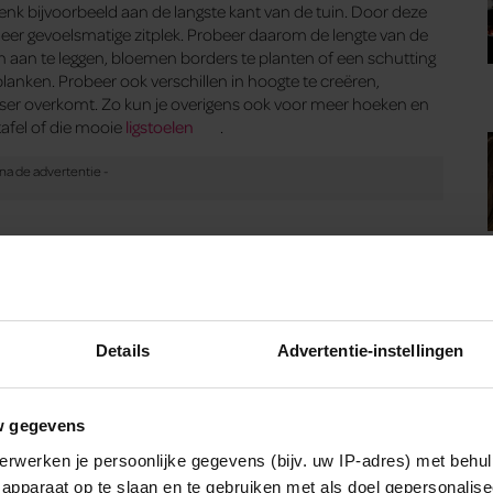
Denk bijvoorbeeld aan de langste kant van de tuin. Door deze
eer gevoelsmatige zitplek. Probeer daarom de lengte van de
n aan te leggen, bloemen borders te planten of een schutting
planken. Probeer ook verschillen in hoogte te creëren,
lser overkomt. Zo kun je overigens ook voor meer hoeken en
afel of die mooie
ligstoelen
.
 een mooie, warme en stralende tuin zorgt, kun je ook veel
ek onder die veranda moet natuurlijk wel voorzien worden van
at bij iedere zitplek bijvoorbeeld zorgt voor een gezellige
 mooie lichtsnoer met lichtbollen natuurlijk ook erg mooi.
Details
Advertentie-instellingen
icht loopt, wordt jij toch ook automatisch overladen met een
w gegevens
erwerken je persoonlijke gegevens (bijv. uw IP-adres) met behul
apparaat op te slaan en te gebruiken met als doel gepersonalise