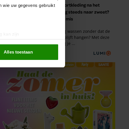
en wie uw gegevens gebruikt
g kan zijn
erprinting)
t
detailgedeelte
in. U kunt uw
Alles toestaan
 media te bieden en om ons
ze partners voor social
nformatie die u aan ze heeft
oord met onze cookies als u