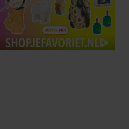
Tips om je lekker in je vel
te voelen
Met de Santé nieuwsbrief ontvang je elke
week tips om je energiek, ontspannen en in
balans te voelen.