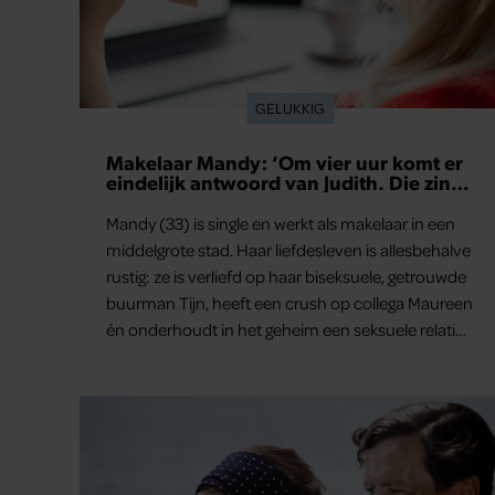
GELUKKIG
Makelaar Mandy: ‘Om vier uur komt er
eindelijk antwoord van Judith. Die zin
komt binnen’
Mandy (33) is single en werkt als makelaar in een
middelgrote stad. Haar liefdesleven is allesbehalve
rustig: ze is verliefd op haar biseksuele, getrouwde
buurman Tijn, heeft een crush op collega Maureen
én onderhoudt in het geheim een seksuele relatie
met een bekende Nederlander.