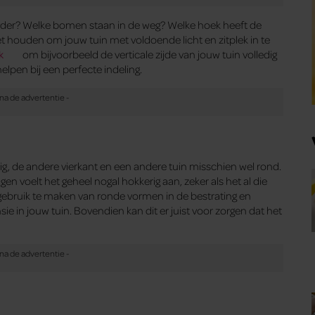
n onder? Welke bomen staan in de weg? Welke hoek heeft de
t houden om jouw tuin met voldoende licht en zitplek in te
k
om bijvoorbeeld de verticale zijde van jouw tuin volledig
helpen bij een perfecte indeling.
ig, de andere vierkant en een andere tuin misschien wel rond.
en voelt het geheel nogal hokkerig aan, zeker als het al die
gebruik te maken van ronde vormen in de bestrating en
ie in jouw tuin. Bovendien kan dit er juist voor zorgen dat het