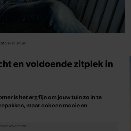
itplek in je tuin
cht en voldoende zitplek in
r is het erg fijn om jouw tuin zo in te
meepakken, maar ook een mooie en