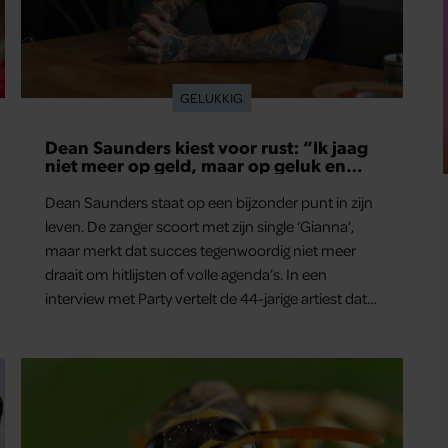
GELUKKIG
Dean Saunders kiest voor rust: “Ik jaag
niet meer op geld, maar op geluk en
gezondheid”
Dean Saunders staat op een bijzonder punt in zijn
leven. De zanger scoort met zijn single ‘Gianna’,
maar merkt dat succes tegenwoordig niet meer
draait om hitlijsten of volle agenda’s. In een
interview met Party vertelt de 44-jarige artiest dat
hij bewust gas terugneemt. Zijn gezin staat voorop
en ook over het gemis van zijn oudste zoon
London spreekt hij openhartig.