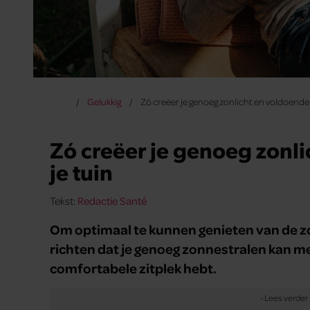
Gelukkig
Zó creëer je genoeg zonlicht en voldoende z
Zó creëer je genoeg zonli
je tuin
Tekst:
Redactie Santé
Om optimaal te kunnen genieten van de zome
richten dat je genoeg zonnestralen kan 
comfortabele zitplek hebt.