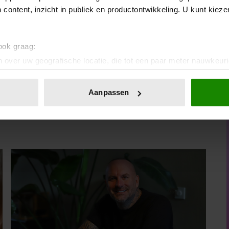
 content, inzicht in publiek en productontwikkeling. U kunt kiez
 in ieder geval verschillende manieren van comfort toe te
 alleen maar twee stoelen en op een andere plek juist een
d om even snel te genieten van de zon.
 ook graag:
 over uw geografische locatie, die tot een paar meter nauwkeuri
eren door het actief te scannen op specifieke eigenschappen (fing
onlijke gegevens worden verwerkt en stel uw voorkeuren in he
Aanpassen
jzigen of intrekken in de Cookieverklaring.
ent en advertenties te personaliseren, om functies voor social
. Ook delen we informatie over uw gebruik van onze site met on
e. Deze partners kunnen deze gegevens combineren met andere i
erzameld op basis van uw gebruik van hun services. U gaat akk