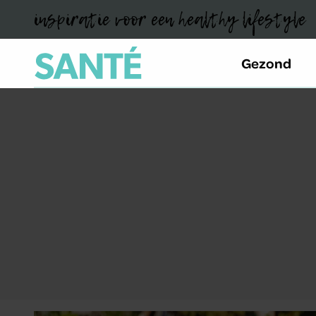
inspiratie voor een healthy lifestyle
Gezond