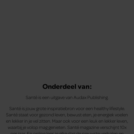
Onderdeel van:
Santé is een uitgave van Audax Publishing.
Santé is jouw grote inspiratiebron voor een healthy lifestyle.
Santé staat voor gezond leven, bewust eten, je energiek voelen
en lekker in je vel zitten. Maar ook voor een leuk en lekker leven,
waarbij je volop mag genieten. Santé magazine verschijnt 10x
per jaar. En online lees je elke dag de nieuwste verhalen en