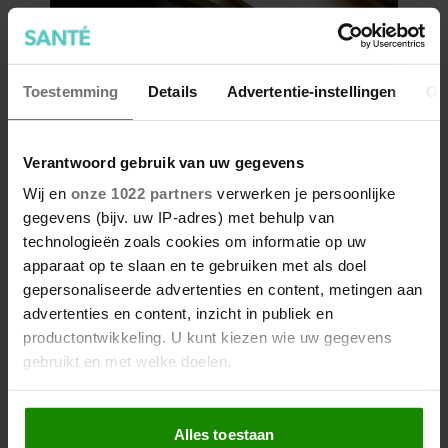
Toestemming
Details
Advertentie-instellingen
Ov
Verantwoord gebruik van uw gegevens
Wij en
onze 1022 partners
verwerken je persoonlijke
gegevens (bijv. uw IP-adres) met behulp van
technologieën zoals cookies om informatie op uw
apparaat op te slaan en te gebruiken met als doel
gepersonaliseerde advertenties en content, metingen aan
advertenties en content, inzicht in publiek en
productontwikkeling. U kunt kiezen wie uw gegevens
gebruikt en met welke doelen.
Als u het toestaat, willen we ook graag:
Alles toestaan
Informatie verzamelen over uw geografische