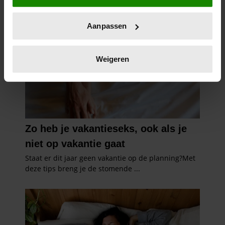
locatie, die tot een paar meter nauwkeurig kan zijn
Uw apparaat identificeren door het actief te
Aanpassen
scannen op specifieke eigenschappen (fingerprinting)
Lees meer over hoe uw persoonlijke gegevens worden
verwerkt en stel uw voorkeuren in het
detailgedeelte
in.
Weigeren
U kunt uw toestemming op elk moment wijzigen of
intrekken in de Cookieverklaring.
We gebruiken cookies om content en advertenties te
personaliseren, om functies voor social media te bieden
en om ons websiteverkeer te analyseren. Ook delen we
informatie over uw gebruik van onze site met onze
partners voor social media, adverteren en analyse. Deze
partners kunnen deze gegevens combineren met andere
informatie die u aan ze heeft verstrekt of die ze hebben
verzameld op basis van uw gebruik van hun services. U
gaat akkoord met onze cookies als u onze website blijft
gebruiken.