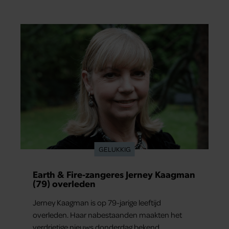
verliefd werd: lief, zorgzaam en grappig. Toch
merkt ze dat ze zich steeds vaker schaamt zodra
ze samen onder de mensen zijn.
GELUKKIG
Earth & Fire-zangeres Jerney Kaagman
(79) overleden
Jerney Kaagman is op 79-jarige leeftijd
overleden. Haar nabestaanden maakten het
verdrietige nieuws donderdag bekend.