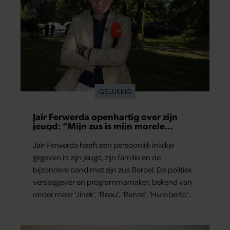
GELUKKIG
Jaïr Ferwerda openhartig over zijn
jeugd: “Mijn zus is mijn morele
kompas”
Jaïr Ferwerda heeft een persoonlijk inkijkje
gegeven in zijn jeugd, zijn familie en de
bijzondere band met zijn zus Berbel. De politiek
verslaggever en programmamaker, bekend van
onder meer ‘Jinek’, ‘Beau’, ‘Renze’, ‘Humberto’
en ‘RTL Tonight’, vertelt dat juist zijn opvoeding
de basis vormde voor zijn carrière. Nog altijd kan