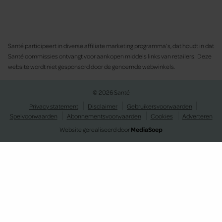
Santé participeert in diverse affiliate marketing programma’s, dat houdt in dat
Santé commissies ontvangt voor aankopen middels links van retailers. Deze
website wordt niet gesponsord door de genoemde webwinkels.
© 2026 Santé
Privacy statement
Disclaimer
Gebruikersvoorwaarden
Spelvoorwaarden
Abonnementsvoorwaarden
Cookies
Adverteren
Website gerealiseerd door
MediaSoep