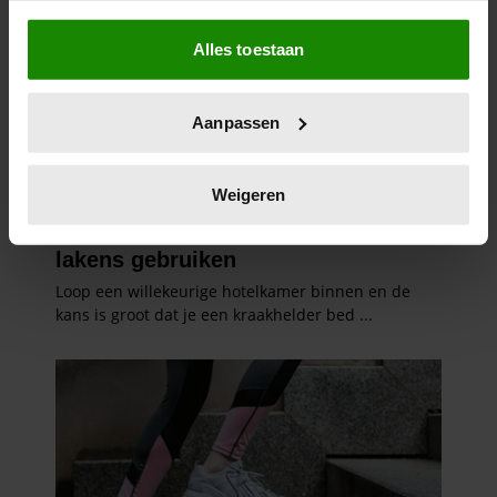
Als u het toestaat, willen we ook graag:
Alles toestaan
Informatie verzamelen over uw geografische
locatie, die tot een paar meter nauwkeurig kan zijn
Uw apparaat identificeren door het actief te
Aanpassen
scannen op specifieke eigenschappen (fingerprinting)
Lees meer over hoe uw persoonlijke gegevens worden
verwerkt en stel uw voorkeuren in het
detailgedeelte
in.
Weigeren
U kunt uw toestemming op elk moment wijzigen of
intrekken in de Cookieverklaring.
We gebruiken cookies om content en advertenties te
personaliseren, om functies voor social media te bieden
en om ons websiteverkeer te analyseren. Ook delen we
informatie over uw gebruik van onze site met onze
partners voor social media, adverteren en analyse. Deze
partners kunnen deze gegevens combineren met andere
informatie die u aan ze heeft verstrekt of die ze hebben
verzameld op basis van uw gebruik van hun services. U