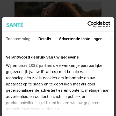
Toestemming
Details
Advertentie-instellingen
Ov
Verantwoord gebruik van uw gegevens
7 kleine dingen die je leven
Wij en
onze 1022 partners
verwerken je persoonlijke
beter maken (en weinig tijd
gegevens (bijv. uw IP-adres) met behulp van
kosten)
technologieën zoals cookies om informatie op uw
apparaat op te slaan en te gebruiken met als doel
gepersonaliseerde advertenties en content, metingen aan
advertenties en content, inzicht in publiek en
productontwikkeling. U kunt kiezen wie uw gegevens
gebruikt en met welke doelen.