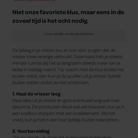
Niet onze favoriete klus, maar eens in de
zoveel tijd is het echt nodig.
De ijslaag in je vriezer zou er ook voor zorgen dat de
vriezer meer energie verbruikt. Daarnaast heb je steeds
minder ruimte als het ijs langzaam steeds meer van je
lades in beslag neemt. Tip: wacht met de klus totdat het
buiten vriest, dan kun je de spullen uit je vriezer tijdelijk
buiten zetten zodat ze niet ontdooien.
1. Haal de vriezer
leeg
Haal alles uit je vriezer en gooi eventueel weg wat over
datum is. De producten die je wel wilt bewaren, kun je in
een koelbox stoppen met een koelelement. Als het
vriest, kun je het in een krat tijdelijk buiten neerzetten.
2. Voorbereiding
Zet de vriezer uit. Zorg dat je genoeg handdoeken