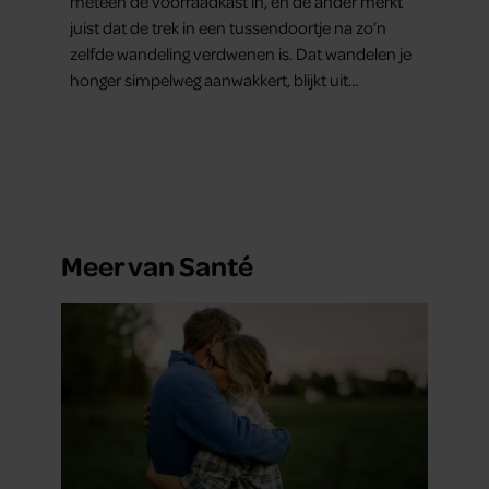
meteen de voorraadkast in, en de ander merkt
juist dat de trek in een tussendoortje na zo’n
zelfde wandeling verdwenen is. Dat wandelen je
honger simpelweg aanwakkert, blijkt uit
onderzoek een stuk te kort door de bocht. Er
gebeurt iets veel interessanters.
Meer van Santé