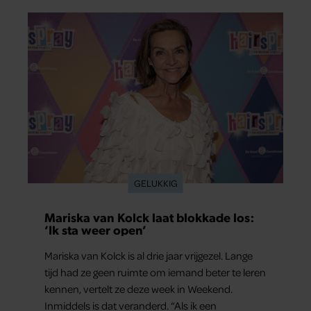
prachtige foto’s van de zonovergoten
bestemming én vertelt ze hoe bijzonder de reis
voor haar is geweest.
GELUKKIG
Mariska van Kolck laat blokkade los:
‘Ik sta weer open’
Mariska van Kolck is al drie jaar vrijgezel. Lange
tijd had ze geen ruimte om iemand beter te leren
kennen, vertelt ze deze week in Weekend.
Inmiddels is dat veranderd. “Als ik een