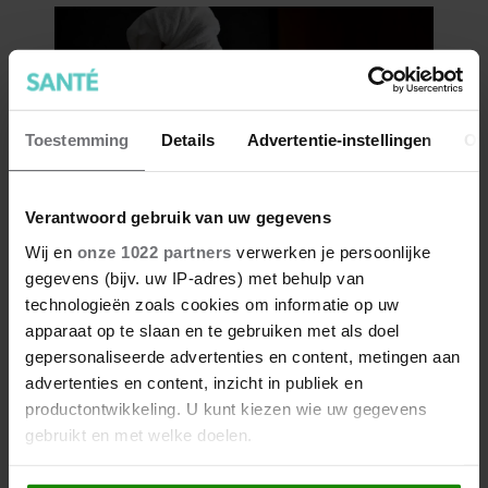
Toestemming
Details
Advertentie-instellingen
Ov
Verantwoord gebruik van uw gegevens
Wij en
onze 1022 partners
verwerken je persoonlijke
gegevens (bijv. uw IP-adres) met behulp van
technologieën zoals cookies om informatie op uw
apparaat op te slaan en te gebruiken met als doel
gepersonaliseerde advertenties en content, metingen aan
advertenties en content, inzicht in publiek en
productontwikkeling. U kunt kiezen wie uw gegevens
gebruikt en met welke doelen.
Als u het toestaat, willen we ook graag: