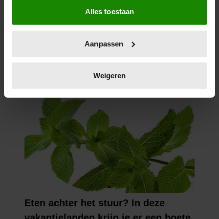
Alles toestaan
Informatie verzamelen over uw geografische
locatie, die tot een paar meter nauwkeurig kan zijn
Uw apparaat identificeren door het actief te
Aanpassen
scannen op specifieke eigenschappen (fingerprinting)
Lees meer over hoe uw persoonlijke gegevens worden
verwerkt en stel uw voorkeuren in het
detailgedeelte
in.
Weigeren
U kunt uw toestemming op elk moment wijzigen of
intrekken in de Cookieverklaring.
We gebruiken cookies om content en advertenties te
personaliseren, om functies voor social media te bieden
en om ons websiteverkeer te analyseren. Ook delen we
informatie over uw gebruik van onze site met onze
partners voor social media, adverteren en analyse. Deze
partners kunnen deze gegevens combineren met andere
informatie die u aan ze heeft verstrekt of die ze hebben
verzameld op basis van uw gebruik van hun services. U
gaat akkoord met onze cookies als u onze website blijft