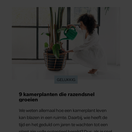
actrice van ‘Toren C’ hoe een ernstig ongeluk
haar dwong anders naar zichzelf en haar
gezondheid te kijken. “Mijn leven steekt nu
anders in elkaar”, zegt ze.
GELUKKIG
9 kamerplanten die razendsnel
groeien
We weten allemaal hoe een kamerplant leven
kan blazen in een ruimte. Daarbij, wie heeft de
tijd en het geduld om jaren te wachten tot een
plant zijn volle potentieel bereikt? Dus, als je snel