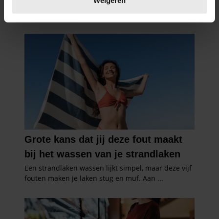
Weigeren
U kunt uw toestemming op elk moment wijzigen of
intrekken in de Cookieverklaring.
We gebruiken cookies om content en advertenties te
personaliseren, om functies voor social media te bieden
en om ons websiteverkeer te analyseren. Ook delen we
informatie over uw gebruik van onze site met onze
partners voor social media, adverteren en analyse. Deze
partners kunnen deze gegevens combineren met andere
informatie die u aan ze heeft verstrekt of die ze hebben
verzameld op basis van uw gebruik van hun services. U
gaat akkoord met onze cookies als u onze website blijft
gebruiken.