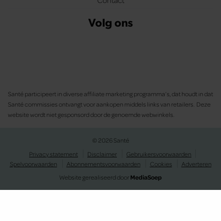
Volg ons
Santé participeert in diverse affiliate marketing programma’s, dat houdt in dat
Santé commissies ontvangt voor aankopen middels links van retailers. Deze
website wordt niet gesponsord door de genoemde webwinkels.
© 2026 Santé
Privacy statement
Disclaimer
Gebruikersvoorwaarden
Spelvoorwaarden
Abonnementsvoorwaarden
Cookies
Adverteren
Website gerealiseerd door
MediaSoep