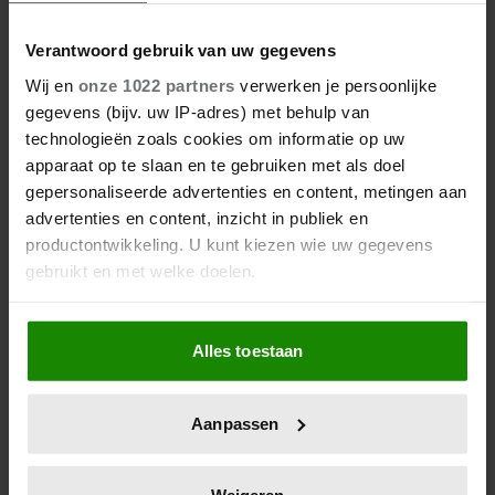
beter maken (en weinig tijd
kosten)
Verantwoord gebruik van uw gegevens
Wij en
onze 1022 partners
verwerken je persoonlijke
gegevens (bijv. uw IP-adres) met behulp van
technologieën zoals cookies om informatie op uw
apparaat op te slaan en te gebruiken met als doel
gepersonaliseerde advertenties en content, metingen aan
advertenties en content, inzicht in publiek en
productontwikkeling. U kunt kiezen wie uw gegevens
gebruikt en met welke doelen.
Als u het toestaat, willen we ook graag:
Dit is wat slecht slapen écht met
Alles toestaan
Informatie verzamelen over uw geografische
je doet
locatie, die tot een paar meter nauwkeurig kan zijn
Uw apparaat identificeren door het actief te
Aanpassen
scannen op specifieke eigenschappen (fingerprinting)
Lees meer over hoe uw persoonlijke gegevens worden
verwerkt en stel uw voorkeuren in het
detailgedeelte
in.