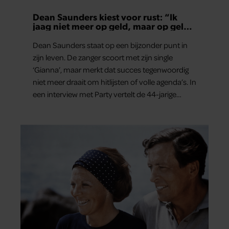
Dean Saunders kiest voor rust: “Ik
jaag niet meer op geld, maar op geluk
en gezondheid”
Dean Saunders staat op een bijzonder punt in
zijn leven. De zanger scoort met zijn single
‘Gianna’, maar merkt dat succes tegenwoordig
niet meer draait om hitlijsten of volle agenda’s. In
een interview met Party vertelt de 44-jarige
artiest dat hij bewust gas terugneemt. Zijn gezin
staat voorop en ook over het gemis van zijn
oudste zoon London spreekt hij openhartig.