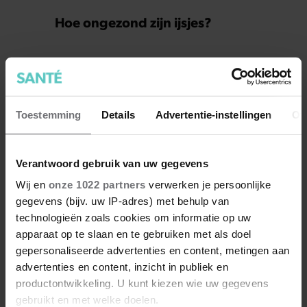
Hoe ongezond zijn ijsjes?
Toestemming
Details
Advertentie-instellingen
Ov
Verantwoord gebruik van uw gegevens
Wij en
onze 1022 partners
verwerken je persoonlijke
gegevens (bijv. uw IP-adres) met behulp van
technologieën zoals cookies om informatie op uw
Wat als je stiekem verliefd op
apparaat op te slaan en te gebruiken met als doel
een ander bent?
gepersonaliseerde advertenties en content, metingen aan
advertenties en content, inzicht in publiek en
productontwikkeling. U kunt kiezen wie uw gegevens
gebruikt en met welke doelen.