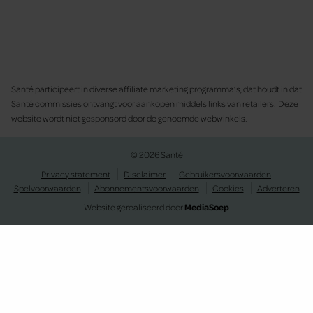
Santé participeert in diverse affiliate marketing programma’s, dat houdt in dat
Santé commissies ontvangt voor aankopen middels links van retailers. Deze
website wordt niet gesponsord door de genoemde webwinkels.
© 2026 Santé
Privacy statement
Disclaimer
Gebruikersvoorwaarden
Spelvoorwaarden
Abonnementsvoorwaarden
Cookies
Adverteren
Website gerealiseerd door
MediaSoep