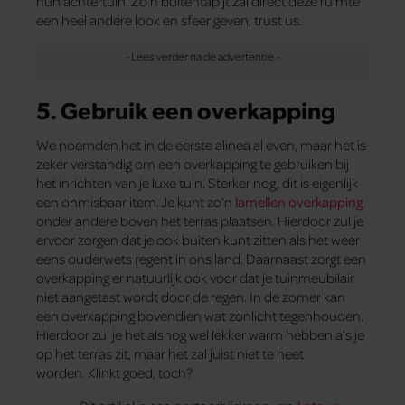
hun achtertuin. Zo’n buitentapijt zal direct deze ruimte
een heel andere look en sfeer geven, trust us.
5. Gebruik een overkapping
We noemden het in de eerste alinea al even, maar het is
zeker verstandig om een overkapping te gebruiken bij
het inrichten van je luxe tuin. Sterker nog, dit is eigenlijk
een onmisbaar item. Je kunt zo’n
lamellen overkapping
onder andere boven het terras plaatsen. Hierdoor zul je
ervoor zorgen dat je ook buiten kunt zitten als het weer
eens ouderwets regent in ons land. Daarnaast zorgt een
overkapping er natuurlijk ook voor dat je tuinmeubilair
niet aangetast wordt door de regen. In de zomer kan
een overkapping bovendien wat zonlicht tegenhouden.
Hierdoor zul je het alsnog wel lekker warm hebben als je
op het terras zit, maar het zal juist niet te heet
worden. Klinkt goed, toch?