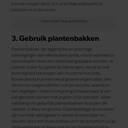
kunnen zorgen door zo’n prachtige waterpartij te
plaatsen in onze tuinen.
3. Gebruik plantenbakken
Plantenbakken zijn eigentijdse en prachtige
toevoegingen aan elke buitenruimte, vooral wanneer ze
bijvoorbeeld naast een zwembad geplaatst worden. Je
planten zullen fungeren als blikvangers, terwijl ze ook
levendigheid toevoegen aan moderne meubels.
Bovendien kun je hiermee je groene vingers laten zien.
Als bonus voegen planten ook privacy toe, waardoor
een afgelegen, intieme omgeving ontstaat waar jij van
kan genieten samen met je gezin of je vrienden. Wees
niet bang om gedurfde plantenbakken te kopen die
variëren in kleur en grootte. Deze levendige accessoires
zijn namelijk verkrijgbaar in allerlei diverse stijlen en
kleuren. Voor een leuke barbecue in de achtertuin vul je
deze veelzijdige stukken met ijs om dranken koud te