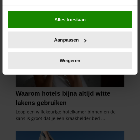
Als u het toestaat, willen we ook graag:
Alles toestaan
Informatie verzamelen over uw geografische
locatie, die tot een paar meter nauwkeurig kan zijn
Uw apparaat identificeren door het actief te
Aanpassen
scannen op specifieke eigenschappen (fingerprinting)
Lees meer over hoe uw persoonlijke gegevens worden
verwerkt en stel uw voorkeuren in het
detailgedeelte
in.
Weigeren
U kunt uw toestemming op elk moment wijzigen of
intrekken in de Cookieverklaring.
We gebruiken cookies om content en advertenties te
personaliseren, om functies voor social media te bieden
en om ons websiteverkeer te analyseren. Ook delen we
informatie over uw gebruik van onze site met onze
partners voor social media, adverteren en analyse. Deze
partners kunnen deze gegevens combineren met andere
informatie die u aan ze heeft verstrekt of die ze hebben