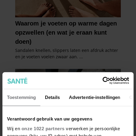
Toestemming
Details
Advertentie-instellingen
Ov
Verantwoord gebruik van uw gegevens
Wij en
onze 1022 partners
verwerken je persoonlijke
gegevens (bijv. uw IP-adres) met behulp van