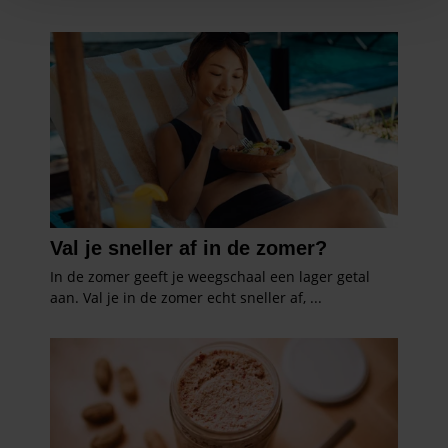
personaliseren, om functies voor social media te bieden
en om ons websiteverkeer te analyseren. Ook delen we
informatie over uw gebruik van onze site met onze
partners voor social media, adverteren en analyse. Deze
partners kunnen deze gegevens combineren met andere
informatie die u aan ze heeft verstrekt of die ze hebben
verzameld op basis van uw gebruik van hun services. U
gaat akkoord met onze cookies als u onze website blijft
gebruiken.