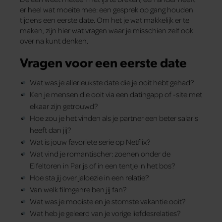
er heel wat moeite mee: een gesprek op gang houden
tijdens een eerste date. Om het je wat makkelijk er te
maken, zijn hier wat vragen waar je misschien zelf ook
over na kunt denken.
Vragen voor een eerste date
Wat was je allerleukste date die je ooit hebt gehad?
Ken je mensen die ooit via een datingapp of -site met
elkaar zijn getrouwd?
Hoe zou je het vinden als je partner een beter salaris
heeft dan jij?
Wat is jouw favoriete serie op Netflix?
Wat vind je romantischer: zoenen onder de
Eifeltoren in Parijs of in een tentje in het bos?
Hoe sta jij over jaloezie in een relatie?
Van welk filmgenre ben jij fan?
Wat was je mooiste en je stomste vakantie ooit?
Wat heb je geleerd van je vorige liefdesrelaties?