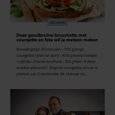
GELUKKIG
Deze goudbruine bruschetta met
courgette en feta wil je meteen maken
Bereidingstijd: 20 minuten • 700 g jonge
courgettes (klein en dun) • 400 g kerstomaatjes
• olijfolie • 2 tenen knoflook • 150 g feta • 4 dikke
sneden witbrood 1. Snijd de courgettes schuin in
plakken van 2 centimeter dik. Halveer de
tomaatjes. Pel en hak de knoflook. 2. Verhit een
scheut olie in…