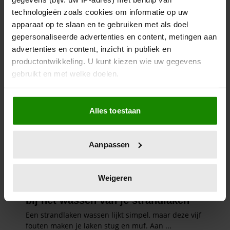
technologieën zoals cookies om informatie op uw
apparaat op te slaan en te gebruiken met als doel
gepersonaliseerde advertenties en content, metingen aan
advertenties en content, inzicht in publiek en
productontwikkeling. U kunt kiezen wie uw gegevens
gebruikt en met welke doelen.
Als u het toestaat, willen we ook graag:
Alles toestaan
Informatie verzamelen over uw geografische
locatie, die tot een paar meter nauwkeurig kan zijn
Uw apparaat identificeren door het actief te
Aanpassen
scannen op specifieke eigenschappen (fingerprinting)
Lees meer over hoe uw persoonlijke gegevens worden
verwerkt en stel uw voorkeuren in het
detailgedeelte
in.
Weigeren
U kunt uw toestemming op elk moment wijzigen of
intrekken in de Cookieverklaring.
We gebruiken cookies om content en advertenties te