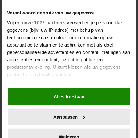
Verantwoord gebruik van uw gegevens
Wij en
onze 1022 partners
verwerken je persoonlijke
gegevens (bijv. uw IP-adres) met behulp van
technologieën zoals cookies om informatie op uw
apparaat op te slaan en te gebruiken met als doel
gepersonaliseerde advertenties en content, metingen aan
advertenties en content, inzicht in publiek en
productontwikkeling. U kunt kiezen wie uw gegevens
gebruikt en met welke doelen.
Als u het toestaat, willen we ook graag:
Alles toestaan
Informatie verzamelen over uw geografische
locatie, die tot een paar meter nauwkeurig kan zijn
Uw apparaat identificeren door het actief te
Aanpassen
scannen op specifieke eigenschappen (fingerprinting)
Lees meer over hoe uw persoonlijke gegevens worden
verwerkt en stel uw voorkeuren in het
detailgedeelte
in.
Weigeren