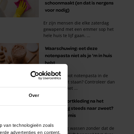
Over
p van technologieën zoals
erde advertenties en content,