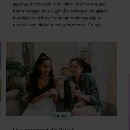
gezellige momenten met vriendinnen en andere
herinneringen die je eigenlijk nooit meer terugkijkt?
Met deze mini fotoprinter van Action geef je ze
eindelijk een plekje buiten je camerarol. En het
leuke: binnen één minuut heb je jouw foto al in
handen.
NIEUWS
Hoe ongezond zijn ijsjes?