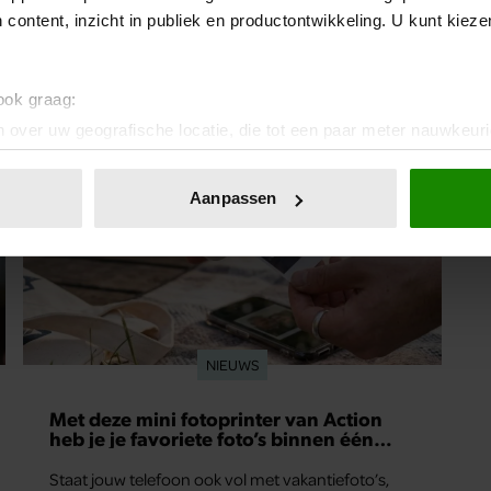
 content, inzicht in publiek en productontwikkeling. U kunt kiez
 ook graag:
 over uw geografische locatie, die tot een paar meter nauwkeuri
eren door het actief te scannen op specifieke eigenschappen (fing
onlijke gegevens worden verwerkt en stel uw voorkeuren in he
Aanpassen
jzigen of intrekken in de Cookieverklaring.
ent en advertenties te personaliseren, om functies voor social
. Ook delen we informatie over uw gebruik van onze site met on
e. Deze partners kunnen deze gegevens combineren met andere i
erzameld op basis van uw gebruik van hun services. U gaat akk
NIEUWS
Met deze mini fotoprinter van Action
heb je je favoriete foto’s binnen één
minuut in handen
Staat jouw telefoon ook vol met vakantiefoto’s,