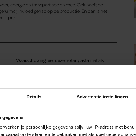
or voer, energie en transport spelen mee. Ook heeft de
 geruimd) invloed gehad op de productie. En dan is het
re prijs.
Waarschuwing: eet deze notenpasta niet als
je ‘m in huis hebt
Deze producten kun je beter als huismerk
kopen (en deze juist niet)
Details
Advertentie-instellingen
w gegevens
erwerken je persoonlijke gegevens (bijv. uw IP-adres) met behul
apparaat op te slaan en te gebruiken met als doel gepersonalise