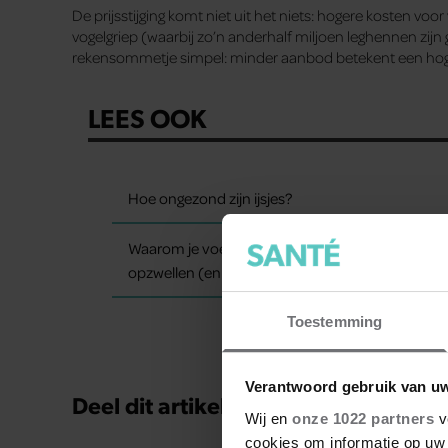
De prijsstijging komt niet uit het niets: hogere kosten vo
vogelgriep (waarbij zo’n anderhalf miljoen leghennen zijn
rekensommetje simpel: minder aanbod betekent een hoge
LEES OOK
Hoe ongezond zijn ijsjes?
Waarom je voeten op warme dagen
opzwellen (en wat je eraan kunt doen)
Toestemming
Verantwoord gebruik van u
Deel dit artikel op social media!
Wij en
onze 1022 partners
v
cookies om informatie op uw 