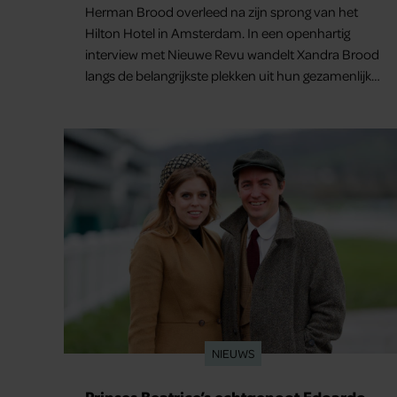
Herman Brood overleed na zijn sprong van het
Hilton Hotel in Amsterdam. In een openhartig
interview met Nieuwe Revu wandelt Xandra Brood
langs de belangrijkste plekken uit hun gezamenlijke
verleden. Vooral de woning aan de Lange
Leidsedwarsstraat roept een stortvloed aan
herinneringen op. Daar begon hun leven samen
en werd dochter Lola geboren.
NIEUWS
Prinses Beatrice’s echtgenoot Edoardo