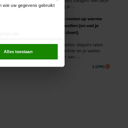
en wie uw gegevens gebruikt
g kan zijn
erprinting)
t
detailgedeelte
in. U kunt uw
Alles toestaan
 media te bieden en om ons
ze partners voor social
nformatie die u aan ze heeft
oord met onze cookies als u