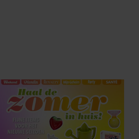
Tips om je lekker in je vel
te voelen
Met de Santé nieuwsbrief ontvang je elke
week tips om je energiek, ontspannen en in
balans te voelen.