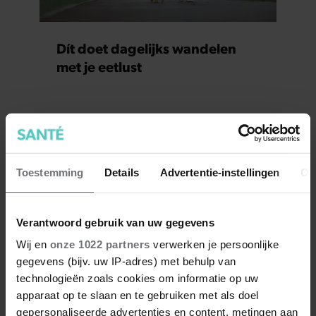
Dít doet dagelijks wandelen
met je eetlust
Toestemming
Details
Advertentie-instellingen
Ov
Verantwoord gebruik van uw gegevens
Wij en
onze 1022 partners
verwerken je persoonlijke
gegevens (bijv. uw IP-adres) met behulp van
30 graden? Dit is de beste
technologieën zoals cookies om informatie op uw
kleding om te dragen bij warm
apparaat op te slaan en te gebruiken met als doel
weer
gepersonaliseerde advertenties en content, metingen aan