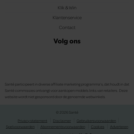
Klik & Win
Klantenservice
Contact
Volg ons
Santé participeert in diverse affiliate marketing programma’s, dat houdt in dat
Santé commissies ontvangt voor aankopen middels links van retailers. Deze
website wordt niet gesponsord door de genoemde webwinkels.
© 2026 Santé
Privacy statement
Disclaimer
Gebruikersvoorwaarden
Spelvoorwaarden
Abonnementsvoorwaarden
Cookies
Adverteren