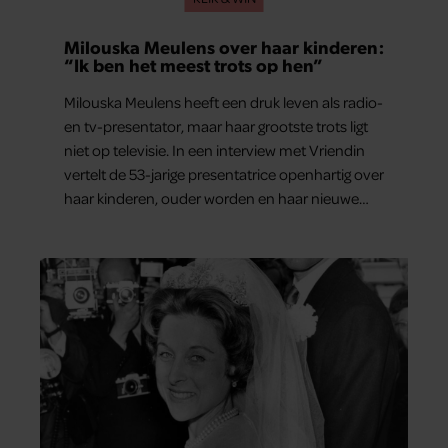
Milouska Meulens over haar kinderen:
“Ik ben het meest trots op hen”
Milouska Meulens heeft een druk leven als radio-
en tv-presentator, maar haar grootste trots ligt
niet op televisie. In een interview met Vriendin
vertelt de 53-jarige presentatrice openhartig over
haar kinderen, ouder worden en haar nieuwe
kinderboek Chill. Ook blikt ze terug op haar jeugd
en deelt ze welke levenslessen haar vandaag de
dag het meest bezighouden.