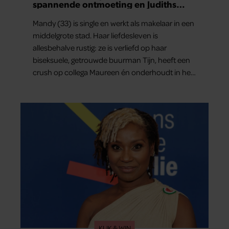
spannende ontmoeting en Judiths
grote relatietest
Mandy (33) is single en werkt als makelaar in een
middelgrote stad. Haar liefdesleven is
allesbehalve rustig: ze is verliefd op haar
biseksuele, getrouwde buurman Tijn, heeft een
crush op collega Maureen én onderhoudt in het
geheim een seksuele relatie met een bekende
Nederlander. In dit weekoverzicht lees je in het
kort wat er de afgelopen dagen allemaal in haar
leven gebeurde.
KLIK & WIN