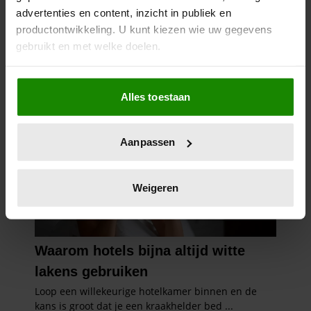
advertenties en content, inzicht in publiek en
productontwikkeling. U kunt kiezen wie uw gegevens
gebruikt en met welke doelen.
Als u het toestaat, willen we ook graag:
Alles toestaan
Informatie verzamelen over uw geografische
locatie, die tot een paar meter nauwkeurig kan zijn
Uw apparaat identificeren door het actief te
Aanpassen
scannen op specifieke eigenschappen (fingerprinting)
Lees meer over hoe uw persoonlijke gegevens worden
verwerkt en stel uw voorkeuren in het
detailgedeelte
in.
Weigeren
U kunt uw toestemming op elk moment wijzigen of
intrekken in de Cookieverklaring.
We gebruiken cookies om content en advertenties te
personaliseren, om functies voor social media te bieden
en om ons websiteverkeer te analyseren. Ook delen we
informatie over uw gebruik van onze site met onze