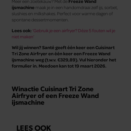
Meer een zoetekauw? Met de
Freeze Wand
ijsmachine
maak je in een handomdraai zelf ijs, sorbet,
slushies en milkshakes. Perfect voor warme dagen of
spontane dessertmomenten.
Lees ook:
‘Gebruik je een airfryer? Déze 5 fouten wil je
niet maken’
Wil jij winnen? Santé geeft één keer een Cuisinart
Tri Zone Airfryer en één keer een Freeze Wand
ijsmachine
weg
(t.w.v. €329,89). Vul hieronder het
formulier in. Meedoen kan tot 19 maart 2026.
Winactie Cuisinart Tri Zone
Airfryer of een Freeze Wand
ijsmachine
LEES OOK